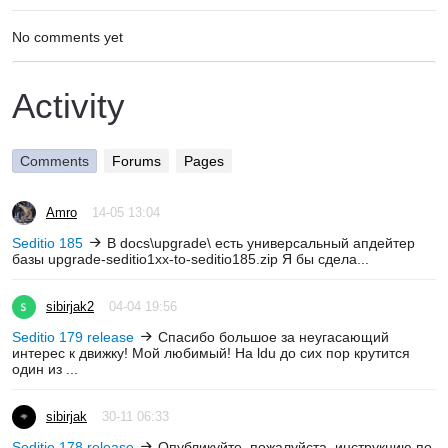
No comments yet
Activity
Comments
Forums
Pages
Amro
14-05 13:04
Seditio 185
В docs\upgrade\ есть универсальный апдейтер
базы upgrade-seditio1xx-to-seditio185.zip Я бы сдела...
sibirjak2
04-04 19:56
Seditio 179 release
Спасибо большое за неугасающий
интерес к движку! Мой любимый! На ldu до сих пор крутится
один из ...
sibirjak
30-11 06:33
Seditio 178 release
Опубликуйте, пожалуйста, инструкцию по