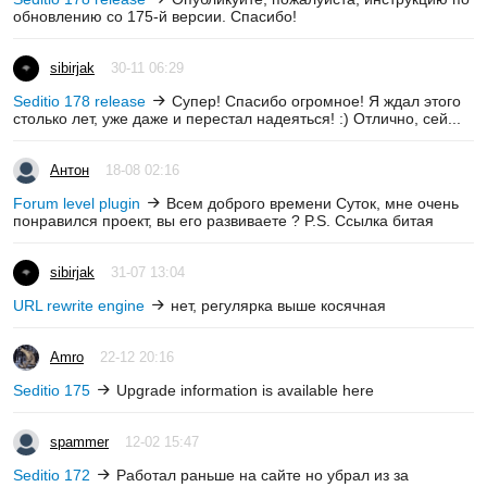
обновлению со 175-й версии. Спасибо!
sibirjak
30-11 06:29
Seditio 178 release
Супер! Спасибо огромное! Я ждал этого
столько лет, уже даже и перестал надеяться! :) Отлично, сей...
Антон
18-08 02:16
Forum level plugin
Всем доброго времени Суток, мне очень
понравился проект, вы его развиваете ? P.S. Ссылка битая
sibirjak
31-07 13:04
URL rewrite engine
нет, регулярка выше косячная
Amro
22-12 20:16
Seditio 175
Upgrade information is available here
spammer
12-02 15:47
Seditio 172
Работал раньше на сайте но убрал из за