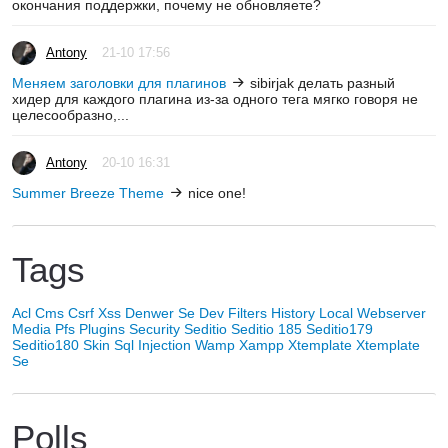
окончания поддержки, почему не обновляете?
Antony
21-10 17:56
Меняем заголовки для плагинов
sibirjak делать разный
хидер для каждого плагина из-за одного тега мягко говоря не
целесообразно,...
Antony
20-10 16:31
Summer Breeze Theme
nice one!
Tags
Acl
Cms
Csrf Xss
Denwer Se
Dev
Filters
History
Local Webserver
Media
Pfs
Plugins
Security
Seditio
Seditio 185
Seditio179
Seditio180
Skin
Sql Injection
Wamp
Xampp
Xtemplate
Xtemplate
Se
Polls