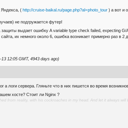
 Яндекса, (
http://cruise-baikal.ru/page.php?al=photo_tour
) а вот и 
лучаев) не подгружается футер!
щиты выдает ошибку A variable type check failed, expecting G/ALP f
 сайта, их немного около 6, ошибка возникает примерно раз в 2 д
01-13 12:05 GMT, 4943 days ago)
г а логи сервера. Гляньте что в них пишется во время возникно
ашем хосте? Стоит ли Nginx ?
d from reality, with his cockroaches in my head. And let it always will 