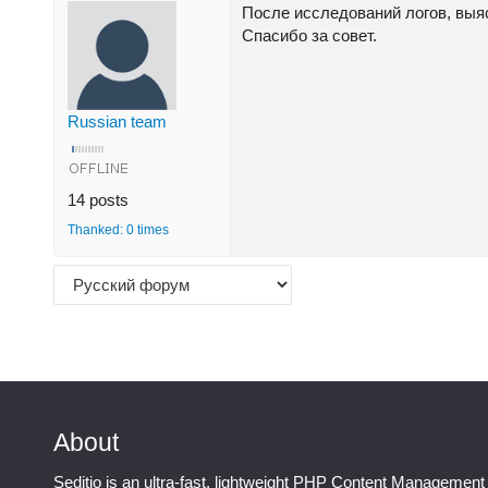
После исследований логов, выя
Спасибо за совет.
Russian team
14 posts
Thanked: 0 times
About
Seditio is an ultra-fast, lightweight PHP Content Management