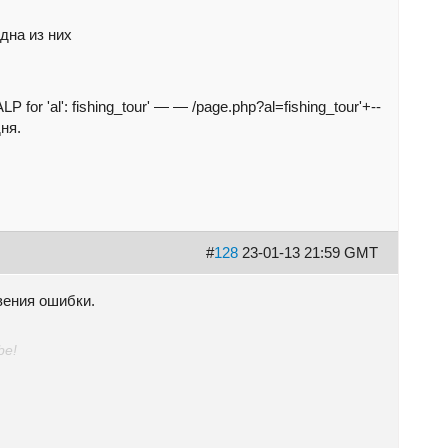
одна из них
or 'al': fishing_tour' — — /page.php?al=fishing_tour'+--
ня.
#
128
23-01-13 21:59 GMT
вения ошибки.
be!