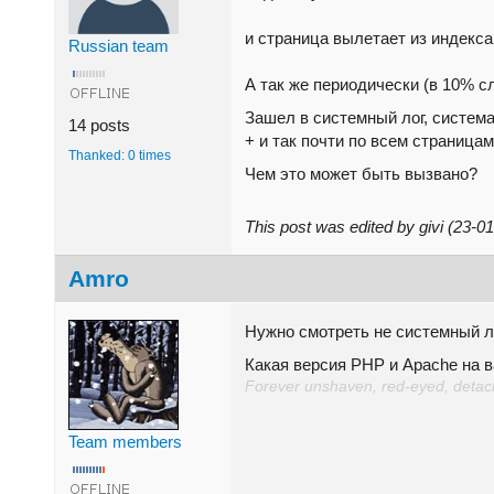
и страница вылетает из индекса
Russian team
А так же периодически (в 10% с
Зашел в системный лог, система за
14 posts
+ и так почти по всем страницам
Thanked: 0 times
Чем это может быть вызвано?
This post was edited by givi (23-
Amro
Нужно смотреть не системный ло
Какая версия PHP и Apache на в
Forever unshaven, red-eyed, detache
Team members