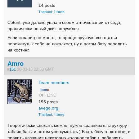
14 posts
Thanked: 1 times
Cotonti уже далеко ушла в своем отпочковании от седа,
практически новый двиг получился.
Если страниц не много, то проще вручную все статьи
перекинуть к себе на локалхост, ну а потом базу перелить
на хостинг.
Amro
#
151
20-03-13 22:58 GMT
Team members
195 posts
avego.org
Thanked: 4 times
Теоретически сделать можно, нужно сравнивать структуру
таблиц базы и потом уже кумекать ) Взять базу от котонти, и
править названия некоторых колонок таблиц, добавлять