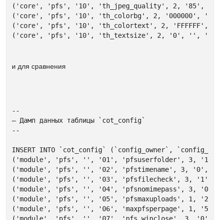
('core', 'pfs', '10', 'th_jpeg_quality', 2, '85', '',
('core', 'pfs', '10', 'th_colorbg', 2, '000000', '', 
('core', 'pfs', '10', 'th_colortext', 2, 'FFFFFF', ''
('core', 'pfs', '10', 'th_textsize', 2, '0', '', '')
и для сравнения
--

— Дамп данных таблицы `cot_config`

--

INSERT INTO `cot_config` (`config_owner`, `config_cat
('module', 'pfs', '', '01', 'pfsuserfolder', 3, '1', 
('module', 'pfs', '', '02', 'pfstimename', 3, '0', '0
('module', 'pfs', '', '03', 'pfsfilecheck', 3, '1', '
('module', 'pfs', '', '04', 'pfsnomimepass', 3, '0', 
('module', 'pfs', '', '05', 'pfsmaxuploads', 1, '20',
('module', 'pfs', '', '06', 'maxpfsperpage', 1, '50',
('module', 'pfs', '', '07', 'pfs_winclose', 3, '0', '