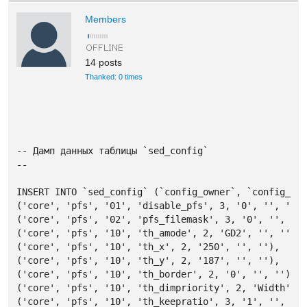
Members
14 posts
Thanked: 0 times
-- Дамп данных таблицы `sed_config`

--

INSERT INTO `sed_config` (`config_owner`, `config_cat
('core', 'pfs', '01', 'disable_pfs', 3, '0', '', ''),
('core', 'pfs', '02', 'pfs_filemask', 3, '0', '', '')
('core', 'pfs', '10', 'th_amode', 2, 'GD2', '', ''),

('core', 'pfs', '10', 'th_x', 2, '250', '', ''),

('core', 'pfs', '10', 'th_y', 2, '187', '', ''),

('core', 'pfs', '10', 'th_border', 2, '0', '', ''),

('core', 'pfs', '10', 'th_dimpriority', 2, 'Width', '
('core', 'pfs', '10', 'th_keepratio', 3, '1', '', '')