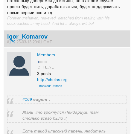
потохоньку доберёмся до истины, но в любом случае
проект будет жить, дорабатываться, будет поддерживать
новые версии пхп и т.д.
Forever unshaven, red-eyed, detached from reality, with his
cockroaches in my head. And let it always will be!
Igor_Komarov
#
179
25-03-13 20:01 GMT
Members
3 posts
http://chelas.org
Thanked: 0 times
#169
eugenr :
Жаль что грохнулся Лендариум, там
столько всего было :(
Есть такой классный парень, любитель