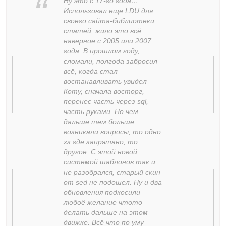
Ну это с 17-го года…
Использовал еще LDU для
своего сайта-библиотеки
статей, жило это всё
наверное с 2005 или 2007
года. В прошлом году,
сломали, полгода забросил
всё, когда стал
востанавливать увидел
Коту, сначала восторг,
перенес часть через sql,
часть руками. Но чем
дальше тем больше
возникали вопросы, то одно
хз где запрятано, то
другое. С этой новой
системой шаблонов так и
не разобрался, старый скин
от sed не подошел. Ну и два
обновления подкосили
любоё желание чтото
делать дальше на этом
движке. Всё что по уму