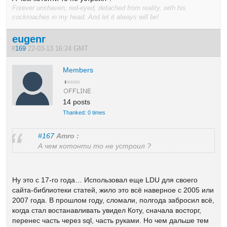
Forever unshaven, red-eyed, detached from reality, with his
cockroaches in my head. And let it always will be!
eugenr
#
169
22-03-13 16:24 GMT
Members
14 posts
Thanked: 0 times
#167
Amro :
А чем котонти то не устроил ?
Ну это с 17-го года… Использовал еще LDU для своего
сайта-библиотеки статей, жило это всё наверное с 2005 или
2007 года. В прошлом году, сломали, полгода забросил всё,
когда стал востанавливать увидел Коту, сначала восторг,
перенес часть через sql, часть руками. Но чем дальше тем