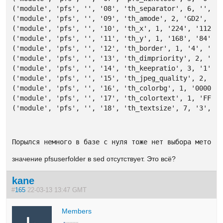
('module', 'pfs', '', '08', 'th_separator', 6, '', ''
('module', 'pfs', '', '09', 'th_amode', 2, 'GD2', 'GD
('module', 'pfs', '', '10', 'th_x', 1, '224', '112', 
('module', 'pfs', '', '11', 'th_y', 1, '168', '84', '
('module', 'pfs', '', '12', 'th_border', 1, '4', '4',
('module', 'pfs', '', '13', 'th_dimpriority', 2, 'Wid
('module', 'pfs', '', '14', 'th_keepratio', 3, '1', '
('module', 'pfs', '', '15', 'th_jpeg_quality', 2, '85
('module', 'pfs', '', '16', 'th_colorbg', 1, '000000'
('module', 'pfs', '', '17', 'th_colortext', 1, 'FFFFF
('module', 'pfs', '', '18', 'th_textsize', 7, '3', '
Порылся немного в базе с нуля тоже нет выбора метода
значение pfsuserfolder в sed отсутствует. Это всё?
kane
#
165
22-03-13 13:47 GMT
Members