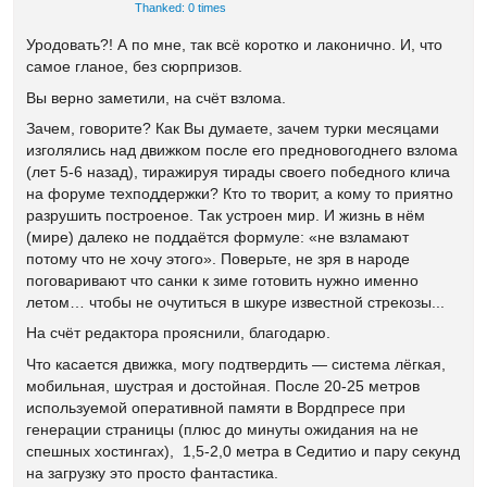
Thanked: 0 times
Уродовать?! А по мне, так всё коротко и лаконично. И, что
самое гланое, без сюрпризов.
Вы верно заметили, на счёт взлома.
Зачем, говорите? Как Вы думаете, зачем турки месяцами
изголялись над движком после его предновогоднего взлома
(лет 5-6 назад), тиражируя тирады своего победного клича
на форуме техподдержки? Кто то творит, а кому то приятно
разрушить построеное. Так устроен мир. И жизнь в нём
(мире) далеко не поддаётся формуле: «не взламают
потому что не хочу этого». Поверьте, не зря в народе
поговаривают что санки к зиме готовить нужно именно
летом… чтобы не очутиться в шкуре известной стрекозы...
На счёт редактора прояснили, благодарю.
Что касается движка, могу подтвердить — система лёгкая,
мобильная, шустрая и достойная. После 20-25 метров
используемой оперативной памяти в Вордпресе при
генерации страницы (плюс до минуты ожидания на не
спешных хостингах), 1,5-2,0 метра в Седитио и пару секунд
на загрузку это просто фантастика.