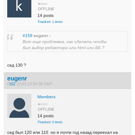
14 posts
Thanked: 1 times
#159
eugenr :
Вот еще проблемка, как сделать чтобы
был выбор редактора или html или ББ ?
сед 130 ?
eugenr
#
162
22-03-13 04:28 GMT
Members
14 posts
Thanked: 0 times
сед был 120 или 110 но я почти год назад переехал на