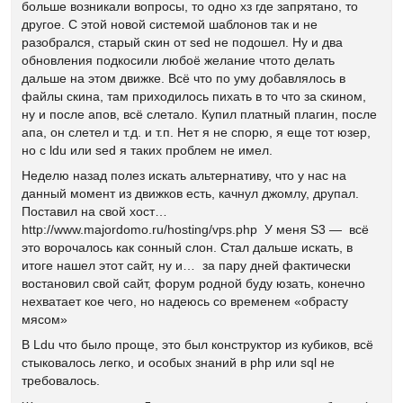
больше возникали вопросы, то одно хз где запрятано, то
другое. С этой новой системой шаблонов так и не
разобрался, старый скин от sed не подошел. Ну и два
обновления подкосили любоё желание чтото делать
дальше на этом движке. Всё что по уму добавлялось в
файлы скина, там приходилось пихать в то что за скином,
ну и после апов, всё слетало. Купил платный плагин, после
апа, он слетел и т.д. и т.п. Нет я не спорю, я еще тот юзер,
но с ldu или sed я таких проблем не имел.
Неделю назад полез искать альтернативу, что у нас на
данный момент из движков есть, качнул джомлу, друпал.
Поставил на свой хост…
http://www.majordomo.ru/hosting/vps.php У меня S3 — всё
это ворочалось как сонный слон. Стал дальше искать, в
итоге нашел этот сайт, ну и… за пару дней фактически
востановил свой сайт, форум родной буду юзать, конечно
нехватает кое чего, но надеюсь со временем «обрасту
мясом»
В Ldu что было проще, это был конструктор из кубиков, всё
стыковалось легко, и особых знаний в php или sql не
требовалось.