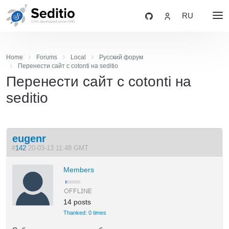
RU
Home
Forums
Local
Русский форум
Перенести сайт с cotonti на seditio
Перенести сайт с cotonti на
seditio
eugenr
#
142
20-03-13 11:48 GMT
Members
14 posts
Thanked: 0 times