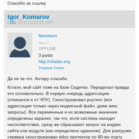
Спасибо за ссылку
Igor_Komarov
#
181
26-03-13 23:23 GMT
Members
3 posts
http://chelas.org
Thanked: 0 times
Да не за что. Антару спасибо.
Кстати, мой сайт тоже на базе Седитио. Переделал правда
его основательно. В первую очередь адрессацию
(отказался и от ЧПУ). Сконструировал роутинг (вся
адрессация только через индексный файл, даже аякс
запросы). Все переменные и их возможные значения
определены заранее, так что, если система находит
несоответствие, сразу же сбрасывает запрос на индекс
сайта или модуля (как определено админом). Для разгрузки
сервера сконструирован ddos протектор по 80-му порту