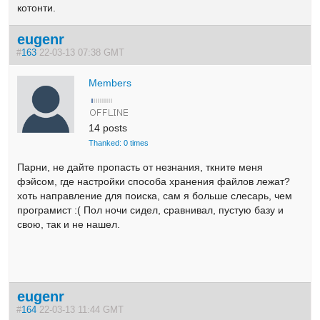
котонти.
eugenr
#
163
22-03-13 07:38 GMT
Members
14 posts
Thanked: 0 times
Парни, не дайте пропасть от незнания, ткните меня
фэйсом, где настройки способа хранения файлов лежат?
хоть направление для поиска, сам я больше слесарь, чем
програмист :( Пол ночи сидел, сравнивал, пустую базу и
свою, так и не нашел.
eugenr
#
164
22-03-13 11:44 GMT