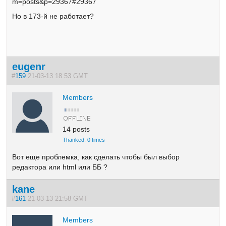
m=posts&p=29367#29367
Но в 173-й не работает?
eugenr
#
159
21-03-13 18:53 GMT
Members
14 posts
Thanked: 0 times
Вот еще проблемка, как сделать чтобы был выбор
редактора или html или ББ ?
kane
#
161
21-03-13 21:58 GMT
Members