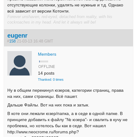
отсутствующие колонки, удалять не нужные и т.д. Однако
всё зависит от версии Котонти.
Forever unshaven, red-eyed, detached from reality, with his
cockroaches in my head. And let it always will be!
eugenr
#
158
21-03-13 16:48 GMT
Members
14 posts
Thanked: 0 times
Ну в общем перекинул юзеров, категории страниц, права
на них, сами страницы. Всё пашет.
Дальше Файлы. Вот на них пока и затык.
В коте они лежали юзер/папка, а в седе в одной папке. В
принципе добавить к файлу "№ юзера"- и свалить в кучу не
проблема, но хотелось бы как в седе. Вот нашел
http://www.neocrome.ru/forums.php?