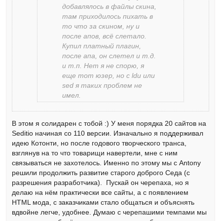
добавлялось в файлы скина,
там приходилось пихать в
то что за скином, ну и
после апов, всё слетало.
Купил платный плагин,
после апа, он слетел и т.д.
и т.п. Нет я не спорю, я
еще тот юзер, но с ldu или
sed я таких проблем не
имел.
В этом я солидарен с тобой :) У меня порядка 20 сайтов на
Seditio начиная со 110 версии. Изначально я поддерживал
идею Котонти, но после годового творческого транса,
взглянув на то что товарищи навертели, мне с ним
связываться не захотелось. Именно по этому мы с Antony
решили продолжить развитие старого доброго Седа (с
разрешения разработчика). Пускай он черепаха, но я
делаю на нём практически все сайты, а с появлением
HTML мода, с заказчиками стало общаться и объяснять
вдвойне легче, удобнее. Думаю с черепашими темпами мы