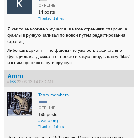
14 posts
Thanked: 1 times
Я как то аналогично мучался, в итоге странички спарсил, а
файлы в ручную заливал по новой путем редактирования
страниц.
Либо как вариант — те файлы что уже есть закачать вне
функционала движка, т.е. просто в какую нибудь папку /files/
и к ним прописать пути вручную.
Amro
#
166
22-03-13 14:03 GMT
Team members
195 posts
avego.org
Thanked: 4 times
Вроде как начиная со 150 версии, Оливье удалил режим