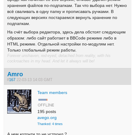
хранения файлов по-подпапкам. Так что выбора нет. Нужно
всё сваливать в одну папку и прописавать ручками. В
следующих версиях постараемся вернуть хранение по
подпапкам.
На счёт выбора редактора, здесь дела обстоят следующим
образом: либо сайт работает в BBCode режиме либо в
HTML режиме. Отдельной настройки по-модулям нет.
Только глобальный режим работы.
Forever unshaven, red-eyed, detached from reality, with his
cockroaches in my head. And let it always will be!
Amro
#
167
22-03-13 14:03 GMT
Team members
195 posts
avego.org
Thanked: 4 times
А чем котонти то не устроил ?