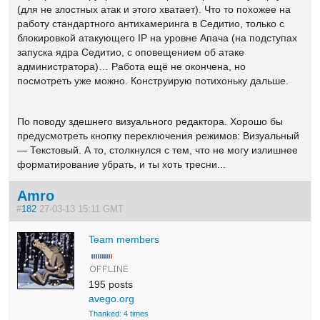
(для не злостных атак и этого хватает). Что то похожее на
работу стандартного антихамеринга в Седитио, только с
блокировкой атакующего IP на уровне Апача (на подступах
запуска ядра Седитио, с оповещением об атаке
администратора)… Работа ещё не окончена, но
посмотреть уже можно. Конструирую потихоньку дальше.
По поводу здешнего визуального редактора. Хорошо бы
предусмотреть кнопку переключения режимов: Визуальный
— Текстовый. А то, столкнулся с тем, что не могу излишнее
форматирование убрать, и ты хоть тресни...
Amro
#
182
27-03-13 15:11 GMT
Team members
195 posts
avego.org
Thanked: 4 times