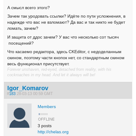
А смысл всего этого?
Зачем так уродовать ссылки? Идёте по пути усложнения, в
надежде что вас не взломают? Да вас и так никто не будет
ломать, зачем?
И защита от ддос зачем? У вас что несколько сот тысяч
посещений?
Что касаемо редактора, здесь CKEditor, с недоделанным
скином, поэтому части кнопок нет, со стандартным скином
весь функционал присутствует.
Forever unshaven, red-eyed, detached from reality, with his
cockroaches in my head. And let it always will be!
Igor_Komarov
#
183
28-03-13 00:59 GMT
Members
3 posts
http://chelas.org