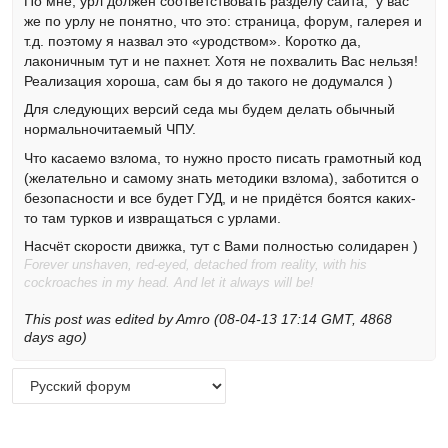
По мне, урл должен соответствовать разделу сайта, у вас
же по урлу не понятно, что это: страница, форум, галерея и
т.д. поэтому я назвал это «уродством». Коротко да,
лаконичным тут и не пахнет. Хотя не похвалить Вас нельзя!
Реализация хороша, сам бы я до такого не додумался )
Для следующих версий седа мы будем делать обычный
нормальночитаемый ЧПУ.
Что касаемо взлома, то нужно просто писать грамотный код
(желательно и самому знать методики взлома), заботится о
безопасности и все будет ГУД, и не придётся боятся каких-
то там турков и извращаться с урлами.
Насчёт скорости движка, тут с Вами полностью солидарен )
Forever unshaven, red-eyed, detached from reality, with his
cockroaches in my head. And let it always will be!
This post was edited by Amro (08-04-13 17:14 GMT, 4868
days ago)