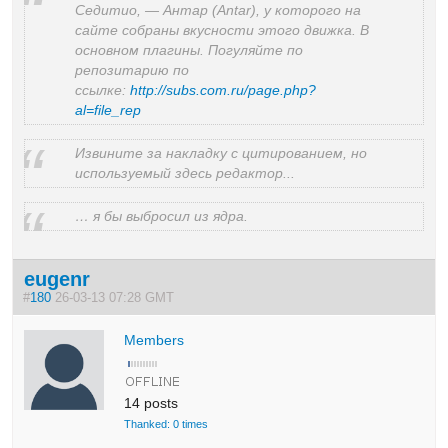
Седитио, — Антар (Antar), у которого на
сайте собраны вкусности этого движка. В
основном плагины. Погуляйте по
репозитарию по
ссылке:
http://subs.com.ru/page.php?
al=file_rep
Извините за накладку с цитированием, но
используемый здесь редактор...
… я бы выбросил из ядра.
eugenr
#
180
26-03-13 07:28 GMT
Members
14 posts
Thanked: 0 times