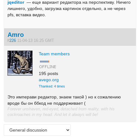
jqeditor
— еще вариант редактора на перспективу. Ничего
лишнего, удобно, загрузка картинок отдельно, а не через
pfs, вставка видео.
Amro
#
226
11-04-13 16:25 GMT
Team members
195 posts
avego.org
Thanked: 4 times
Это имперави редактор, знаем такой ) но к сожалению
вроде бы он ббкод не поддерживает (
Forever unshaven, red-eyed, detached from reality, with his
cockroaches in my head. And let it always will be!