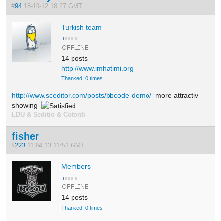
#
94
18-10-12 18:27 GMT
Turkish team
14 posts
http://www.imhatimi.org
Thanked: 0 times
http://www.sceditor.com/posts/bbcode-demo/
more attractiv
showing
LDU & Seditio & Cotonti
fisher
#
223
11-04-13 11:51 GMT
Members
14 posts
Thanked: 0 times