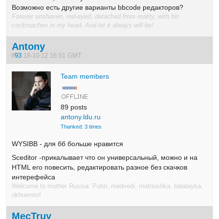
Возможно есть другие варианты bbcode редакторов?
Forever unshaven, red-eyed, detached from reality, with his
cockroaches in my head. And let it always will be!
Antony
#
93
18-10-12 16:51 GMT
Team members
89 posts
antony.ldu.ru
Thanked: 3 times
WYSIBB - для бб больше нравится
Sceditor -прикалывает что он универсальный, можно и на
HTML его повесить, редактировать разное без скачков
интерефейса
Welcome to mother Russia: Putin, medvedi, matrioshka, balalayka,
okhuenno!
MecTruy