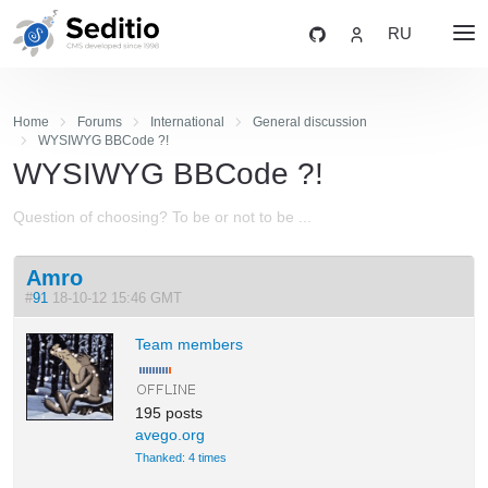
RU
Home
Forums
International
General discussion
WYSIWYG BBCode ?!
WYSIWYG BBCode ?!
Question of choosing? To be or not to be ...
Amro
#
91
18-10-12 15:46 GMT
Team members
195 posts
avego.org
Thanked: 4 times