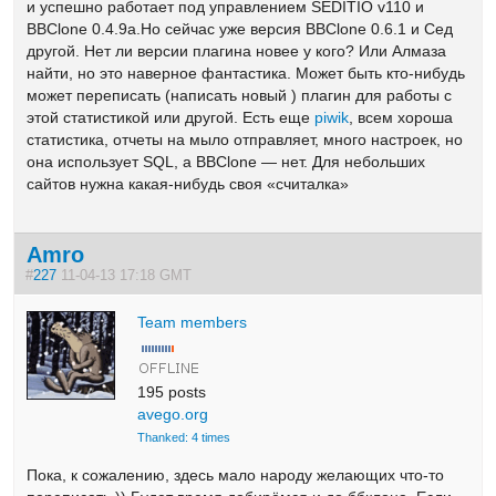
и успешно работает под управлением SEDITIO v110 и
BBClone 0.4.9a.Но сейчас уже версия BBClone 0.6.1 и Сед
другой. Нет ли версии плагина новее у кого? Или Алмаза
найти, но это наверное фантастика. Может быть кто-нибудь
может переписать (написать новый ) плагин для работы с
этой статистикой или другой. Есть еще
piwik
, всем хороша
статистика, отчеты на мыло отправляет, много настроек, но
она использует SQL, а BBClone — нет. Для небольших
сайтов нужна какая-нибудь своя «считалка»
Amro
#
227
11-04-13 17:18 GMT
Team members
195 posts
avego.org
Thanked: 4 times
Пока, к сожалению, здесь мало народу желающих что-то