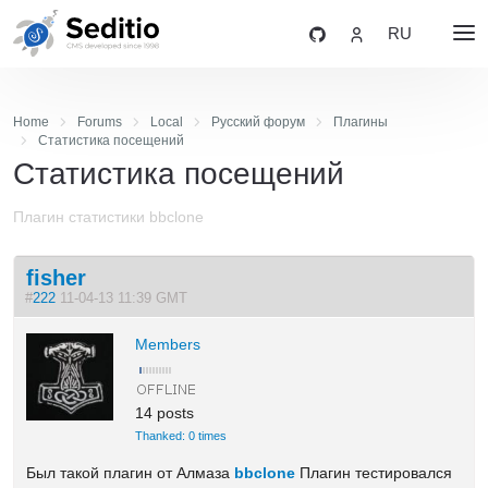
RU
Home
Forums
Local
Русский форум
Плагины
Статистика посещений
Статистика посещений
Плагин статистики bbclone
fisher
#
222
11-04-13 11:39 GMT
Members
14 posts
Thanked: 0 times
Был такой плагин от Алмаза
bbclone
Плагин тестировался