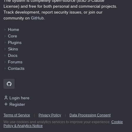
The system is completely open-source (BSD 3-Clause
License) and free for both personal and commercial projects.
Track development, report security issues, or join our
community on
GitHub
.
Home
Core
Plugins
Skins
Docs
Forums
Contacts
Login here
Register
Terms of Service
|
Privacy Policy
|
Data Processing Consent
We use cookies and analytics services to improve your experience.
Cookie
Policy & Analytics Notice