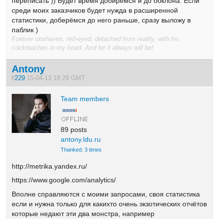
переписать )) Будет время добирёмся и до ббклона. Если
среди моих заказчиков будет нужда в расширенной
статистики, доберёмся до него раньше, сразу выложу в
паблик )
Forever unshaven, red-eyed, detached from reality, with his
cockroaches in my head. And let it always will be!
Antony
#
229
15-04-13 18:29 GMT
Team members
89 posts
antony.ldu.ru
Thanked: 3 times
http://metrika.yandex.ru/
https://www.google.com/analytics/
Вполне справляются с моими запросами, своя статистика
если и нужна только для какихто очень экзотических отчётов
которые недают эти два монстра, например