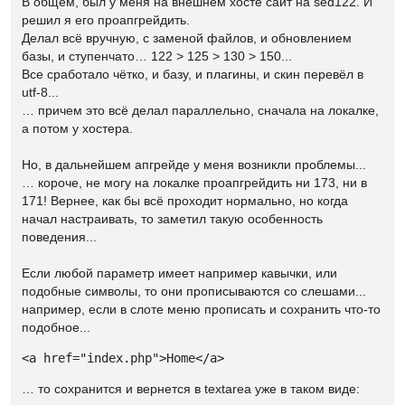
В общем, был у меня на внешнем хосте сайт на sed122. И
решил я его проапгрейдить.
Делал всё вручную, с заменой файлов, и обновлением
базы, и ступенчато… 122 > 125 > 130 > 150...
Все сработало чётко, и базу, и плагины, и скин перевёл в
utf-8...
… причем это всё делал параллельно, сначала на локалке,
а потом у хостера.
Но, в дальнейшем апгрейде у меня возникли проблемы...
… короче, не могу на локалке проапгрейдить ни 173, ни в
171! Вернее, как бы всё проходит нормально, но когда
начал настраивать, то заметил такую особенность
поведения...
Если любой параметр имеет например кавычки, или
подобные символы, то они прописываются со слешами...
например, если в слоте меню прописать и сохранить что-то
подобное...
<a href="index.php">Home</a>
… то сохранится и вернется в textarea уже в таком виде: