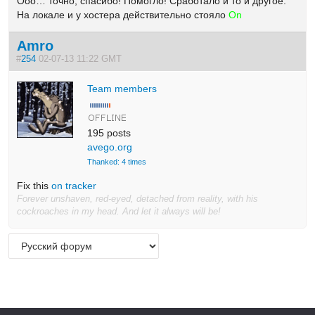
Ооо… точно, спасибо! Помогло! Сработало и то и другое.
На локале и у хостера действительно стояло
On
Amro
#
254
02-07-13 11:22 GMT
Team members
195 posts
avego.org
Thanked: 4 times
Fix this
on tracker
Forever unshaven, red-eyed, detached from reality, with his
cockroaches in my head. And let it always will be!