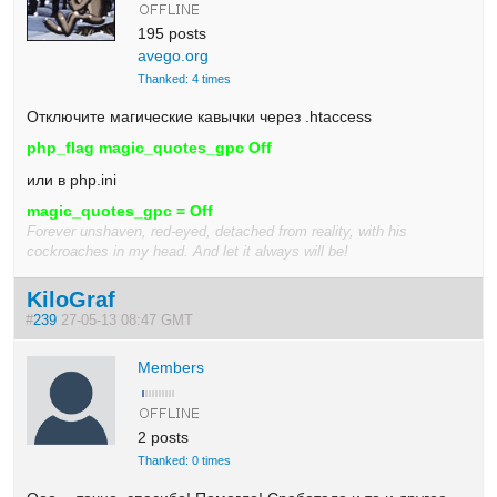
195 posts
avego.org
Thanked: 4 times
Отключите магические кавычки через .htaccess
php_flag magic_quotes_gpc Off
или в php.ini
magic_quotes_gpc = Off
Forever unshaven, red-eyed, detached from reality, with his
cockroaches in my head. And let it always will be!
KiloGraf
#
239
27-05-13 08:47 GMT
Members
2 posts
Thanked: 0 times