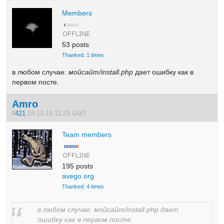
Members
53 posts
Thanked: 1 times
в любом случае:
мойсайт/install.php
дает ошибку как в
первом посте.
Amro
#
421
24-12-14 11:29 GMT
Team members
195 posts
avego.org
Thanked: 4 times
в любом случае: мойсайт/install.php дает
ошибку как в первом посте.