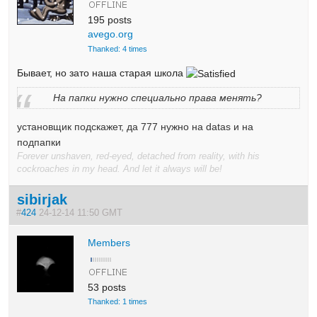
195 posts
avego.org
Thanked: 4 times
Бывает, но зато наша старая школа
На папки нужно специально права менять?
установщик подскажет, да 777 нужно на datas и на
подпапки
Forever unshaven, red-eyed, detached from reality, with his
cockroaches in my head. And let it always will be!
sibirjak
#
424
24-12-14 11:50 GMT
Members
53 posts
Thanked: 1 times