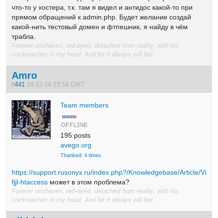
что-то у хостера, т.к. там я видел и антидос какой-то при
прямом обращений к admin.php. Будет желание создай
какой-нить тестовый домен и фтпешник, я найду в чём
трабла.
Forever unshaven, red-eyed, detached from reality, with his
cockroaches in my head. And let it always will be!
Amro
#
441
24-12-14 13:54 GMT
Team members
195 posts
avego.org
Thanked: 4 times
https://support.rusonyx.ru/index.php?/Knowledgebase/Article/View
fjjl-htaccess
может в этом проблема?
Forever unshaven, red-eyed, detached from reality, with his
cockroaches in my head. And let it always will be!