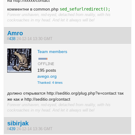
на http://xxxxx/contact
комментни в common.php
sed_sefurlredirect();
Forever unshaven, red-eyed, detached from reality, with his
cockroaches in my head. And let it always will be!
Amro
#
438
24-12-14 13:30 GMT
Team members
195 posts
avego.org
Thanked: 4 times
должно открыватся http://seditio.org/plug.php?e=contact так
же как и http://seditio.org/contact
Forever unshaven, red-eyed, detached from reality, with his
cockroaches in my head. And let it always will be!
sibirjak
#
439
24-12-14 13:36 GMT