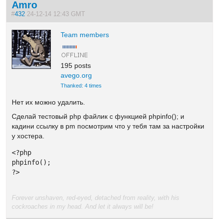
Amro
#
432
24-12-14 12:43 GMT
Team members
195 posts
avego.org
Thanked: 4 times
Нет их можно удалить.
Сделай тестовый php файлик c функцией phpinfo(); и
кадини ссылку в pm посмотрим что у тебя там за настройки
у хостера.
<?php

phpinfo();

?>
Forever unshaven, red-eyed, detached from reality, with his
cockroaches in my head. And let it always will be!