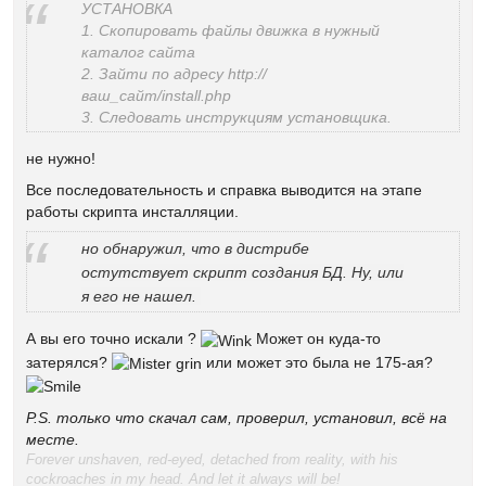
УСТАНОВКА
1. Скопировать файлы движка в нужный
каталог сайта
2. Зайти по адресу http://
ваш_сайт/install.php
3. Следовать инструкциям установщика.
не нужно!
Все последовательность и справка выводится на этапе
работы скрипта инсталляции.
но обнаружил, что в дистрибе
остутствует скрипт создания БД. Ну, или
я его не нашел.
А вы его точно искали ?
Может он куда-то
затерялся?
или может это была не 175-ая?
P.S. только что скачал сам, проверил, установил, всё на
месте.
Forever unshaven, red-eyed, detached from reality, with his
cockroaches in my head. And let it always will be!