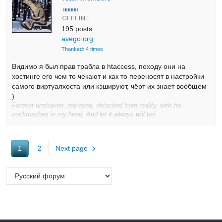
195 posts
avego.org
Thanked: 4 times
Видимо я был прав трабла в htaccess, походу они на
хостинге его чем то чекают и как то переносят в настройки
самого виртуалхоста или кэшируют, чёрт их знает вообщем
)
Forever unshaven, red-eyed, detached from reality, with his
cockroaches in my head. And let it always will be!
1
2
Next page