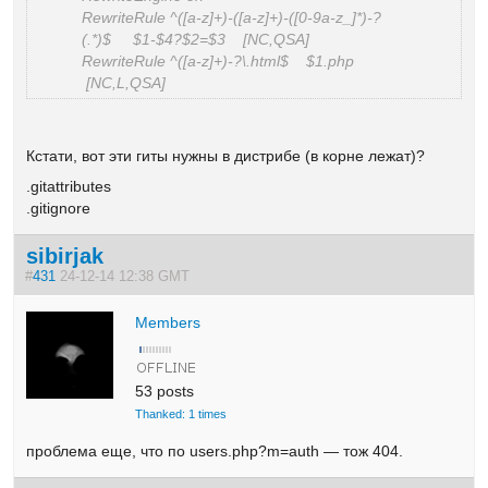
RewriteRule ^([a-z]+)-([a-z]+)-([0-9a-z_]*)-?
(.*)$ $1-$4?$2=$3 [NC,QSA]
RewriteRule ^([a-z]+)-?\.html$ $1.php
[NC,L,QSA]
Кстати, вот эти гиты нужны в дистрибе (в корне лежат)?
.gitattributes
.gitignore
sibirjak
#
431
24-12-14 12:38 GMT
Members
53 posts
Thanked: 1 times
проблема еще, что по users.php?m=auth — тож 404.