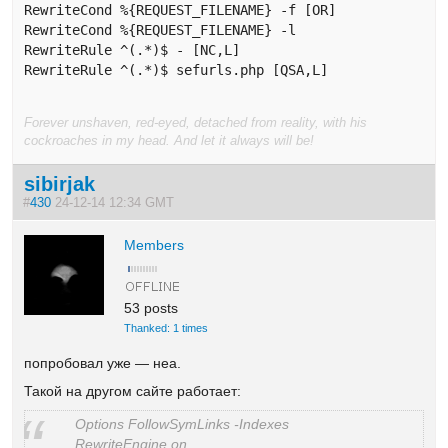
RewriteCond %{REQUEST_FILENAME} -f [OR] 

RewriteCond %{REQUEST_FILENAME} -l 

RewriteRule ^(.*)$ - [NC,L] 

RewriteRule ^(.*)$ sefurls.php [QSA,L]
Forever unshaven, red-eyed, detached from reality, with his
cockroaches in my head. And let it always will be!
sibirjak
#
430
24-12-14 12:34 GMT
Members
53 posts
Thanked: 1 times
попробовал уже — неа.
Такой на другом сайте работает:
Options FollowSymLinks -Indexes
RewriteEngine on