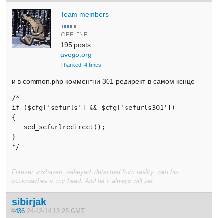
Team members
195 posts
avego.org
Thanked: 4 times
и в common.php комментни 301 редирект, в самом конце
/*

if ($cfg['sefurls'] && $cfg['sefurls301']) 

{      

   sed_sefurlredirect();

}

*/
Forever unshaven, red-eyed, detached from reality, with his
cockroaches in my head. And let it always will be!
sibirjak
#
436
24-12-14 13:25 GMT