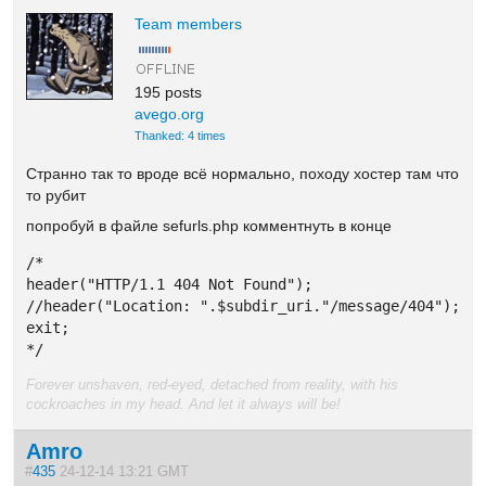
Team members
195 posts
avego.org
Thanked: 4 times
Странно так то вроде всё нормально, походу хостер там что
то рубит
попробуй в файле sefurls.php комментнуть в конце
/*

header("HTTP/1.1 404 Not Found");

//header("Location: ".$subdir_uri."/message/404");

exit; 

*/
Forever unshaven, red-eyed, detached from reality, with his
cockroaches in my head. And let it always will be!
Amro
#
435
24-12-14 13:21 GMT