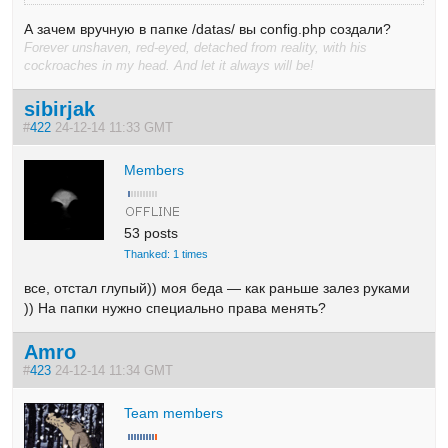
А зачем вручную в папке /datas/ вы config.php создали?
Forever unshaven, red-eyed, detached from reality, with his
cockroaches in my head. And let it always will be!
sibirjak
#
422
24-12-14 11:33 GMT
Members
53 posts
Thanked: 1 times
все, отстал глупый)) моя беда — как раньше залез руками
)) На папки нужно специально права менять?
Amro
#
423
24-12-14 11:34 GMT
Team members