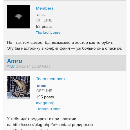
Members
53 posts
Thanked: 1 times
Нет, так тож самое. Да,
возможно и хостер как-то рубит.
Эту бы настройку в конфиг файл — уж больно она опасная.
Amro
#
437
24-12-14 13:29 GMT
Team members
195 posts
avego.org
Thanked: 4 times
У тебя идёт редирект с при нажатии
на http://xxxxx/plug.php?e=contact редиректит