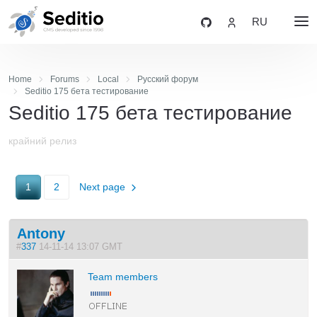
RU
Home
Forums
Local
Русский форум
Seditio 175 бета тестирование
Seditio 175 бета тестирование
крайний релиз
1
2
Next page
Antony
#
337
14-11-14 13:07 GMT
Team members