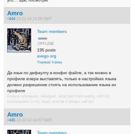
Amro
#
444
24-12-14 14:00 GMT
Team members
195 posts
avego.org
Thanked: 4 times
Да язык по дефаулту в конфиг файле, а так можно в
профиле юзера выставлять, только в настройках языка
должно разрешение стоять на использование языка из
профиля
Forever unshaven, red-eyed, detached from reality, with his
cockroaches in my head. And let it always will be!
Amro
#
445
24-12-14 14:07 GMT
Team members