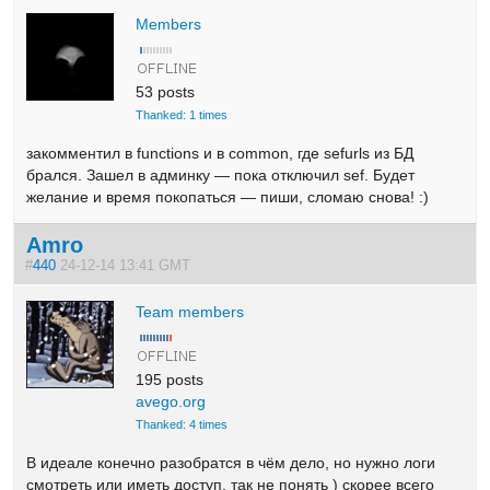
Members
53 posts
Thanked: 1 times
закомментил в functions и в common, где sefurls из БД
брался. Зашел в админку — пока отключил sef. Будет
желание и время покопаться — пиши, сломаю снова! :)
Amro
#
440
24-12-14 13:41 GMT
Team members
195 posts
avego.org
Thanked: 4 times
В идеале конечно разобратся в чём дело, но нужно логи
смотреть или иметь доступ, так не понять ) скорее всего