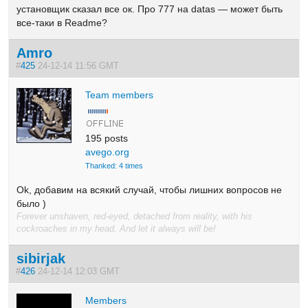
установщик сказал все ок. Про 777 на datas — может быть
все-таки в Readme?
Amro
#
425
24-12-14 11:56 GMT
Team members
195 posts
avego.org
Thanked: 4 times
Ok, добавим на всякий случай, чтобы лишних вопросов не
было )
Forever unshaven, red-eyed, detached from reality, with his
cockroaches in my head. And let it always will be!
sibirjak
#
426
24-12-14 12:03 GMT
Members