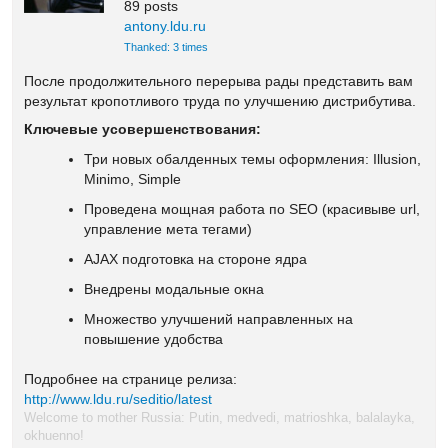
89 posts
antony.ldu.ru
Thanked: 3 times
После продолжительного перерыва рады представить вам
результат кропотливого труда по улучшению дистрибутива.
Ключевые усовершенствования:
Три новых обалденных темы оформления: Illusion,
Minimo, Simple
Проведена мощная работа по SEO (красивыве url,
управление мета тегами)
AJAX подготовка на стороне ядра
Внедрены модальные окна
Множество улучшений направленных на
повышение удобства
Подробнее на странице релиза:
http://www.ldu.ru/seditio/latest
Welcome to mother Russia: Putin, medvedi, matrioshka, balalayka,
okhuenno!