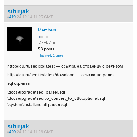
sibirjak
#
419
24-12-14 11:25 GMT
Members
53 posts
Thanked: 1 times
http://ldu.ru/seditio/latest — ссылка на страницу с релизом
http://ldu.ru/seditio/latest/download — ссылка на релиз
sql скрипты:
\docs\upgrade\sed_parser.sql
\docs\upgrade\seditio_convert_to_utf8.optional.sql
\system\install\install.parser.sql
sibirjak
#
420
24-12-14 11:26 GMT