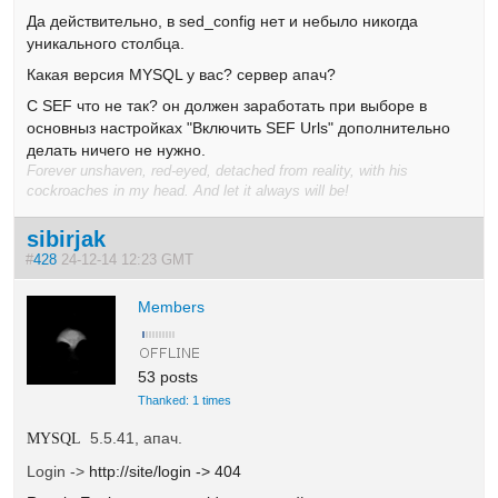
Да действительно, в sed_config нет и небыло никогда
уникального столбца.
Какая версия MYSQL у вас? сервер апач?
C SEF что не так? он должен заработать при выборе в
основныз настройках "Включить SEF Urls" дополнительно
делать ничего не нужно.
Forever unshaven, red-eyed, detached from reality, with his
cockroaches in my head. And let it always will be!
sibirjak
#
428
24-12-14 12:23 GMT
Members
53 posts
Thanked: 1 times
5.5.41, апач.
MYSQL
Login ->
http://site/login -> 404