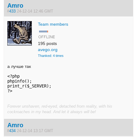
Amro
#
433
24-12-14 12:46 GMT
Team members
195 posts
avego.org
Thanked: 4 times
а лучше так
<?php

phpinfo();

print_r($_SERVER);

?>
Forever unshaven, red-eyed, detached from reality, with his
cockroaches in my head. And let it always will be!
Amro
#
434
24-12-14 13:17 GMT