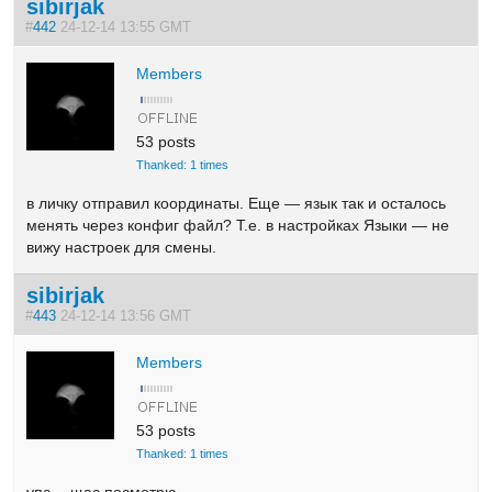
sibirjak
#
442
24-12-14 13:55 GMT
Members
53 posts
Thanked: 1 times
в личку отправил координаты. Еще — язык так и осталось
менять через конфиг файл? Т.е. в настройках Языки — не
вижу настроек для смены.
sibirjak
#
443
24-12-14 13:56 GMT
Members
53 posts
Thanked: 1 times
упс… щас посмотрю