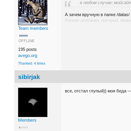
в любом случае: мойсайт
А зачем вручную в папке /datas/
Forever unshaven, red-eyed, detache
Team members
195 posts
avego.org
Thanked: 4 times
sibirjak
все, отстал глупый)) моя беда 
Members