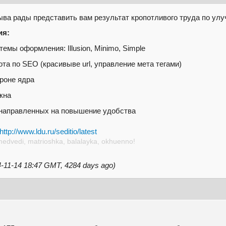
ва рады представить вам результат кропотливого труда по ул
ия:
емы оформления: Illusion, Minimo, Simple
а по SEO (красивыве url, управление мета тегами)
ороне ядра
кна
направленных на повышение удобства
http://www.ldu.ru/seditio/latest
medvedi, matrioshka, balalayka, okhuenno!
14-11-14 18:47 GMT, 4284 days ago)