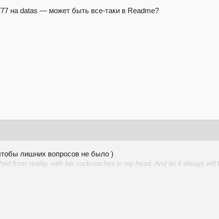
777 на datas — может быть все-таки в Readme?
чтобы лишних вопросов не было )
d from reality, with his cockroaches in my head. And let it always will 