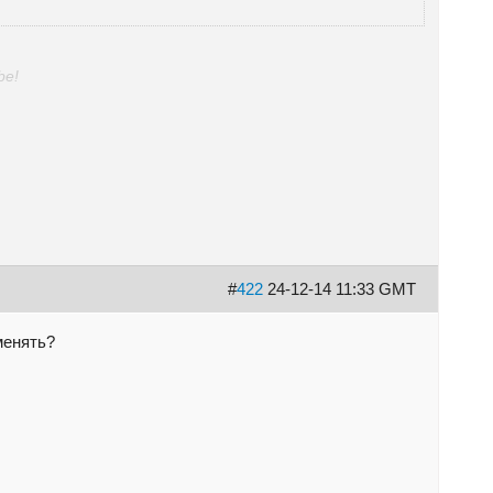
be!
#
422
24-12-14 11:33 GMT
менять?