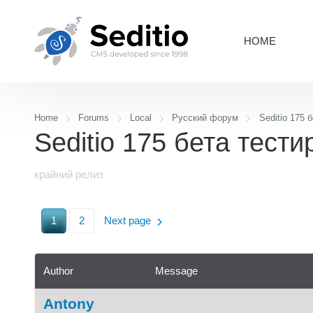
HOME
Home
Forums
Local
Русский форум
Seditio 175 
Seditio 175 бета тест
крайний релиз
1
2
Next page
Author
Message
Antony