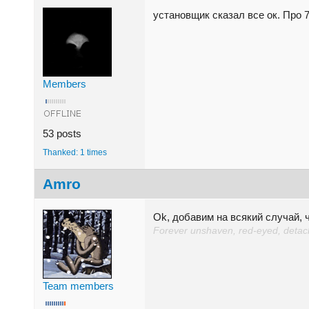
установщик сказал все ок. Про 
Members
53 posts
Thanked: 1 times
Amro
Ok, добавим на всякий случай, 
Forever unshaven, red-eyed, detache
Team members