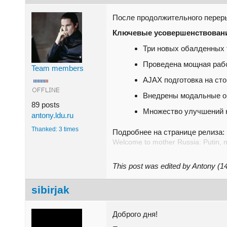
После продолжительного переры
Ключевые усовершенствован
Три новых обалденных т
Проведена мощная работ
Team members
AJAX подготовка на ст
Внедрены модальные о
89 posts
Множество улучшений 
antony.ldu.ru
Thanked: 3 times
Подробнее на странице релиза:
Welcome to mother Russia: Putin, 
This post was edited by Antony (
sibirjak
Доброго дня!