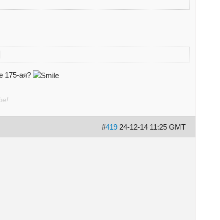
.
е 175-ая?
be!
#
419
24-12-14 11:25 GMT