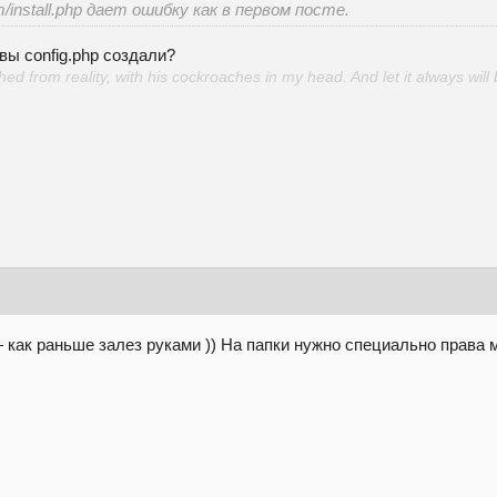
/install.php дает ошибку как в первом посте.
 вы config.php создали?
d from reality, with his cockroaches in my head. And let it always will 
— как раньше залез руками )) На папки нужно специально права 