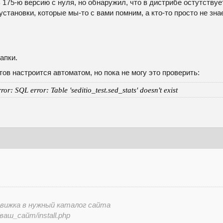
175-ю версию с нуля, но обнаружил, что в дистрибе остутствует 
становки, которые мы-то с вами помним, а кто-то просто не зна
апки.
тов настроится автоматом, но пока не могу это проверить:
or: SQL error: Table 'seditio_test.sed_stats' doesn't exist
вижка в нужный каталог сайта
/ваш_сайт/install.php