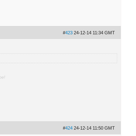
#
423
24-12-14 11:34 GMT
be!
#
424
24-12-14 11:50 GMT