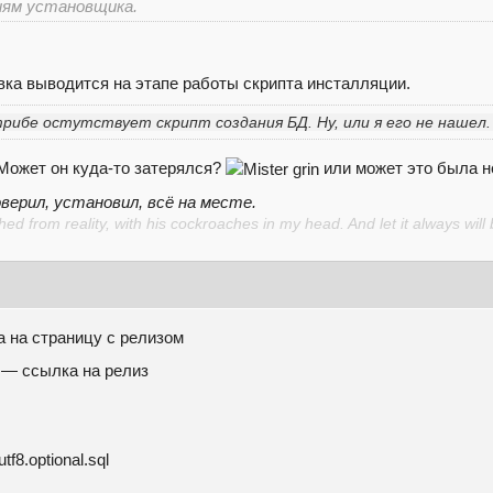
иям установщика.
вка выводится на этапе работы скрипта инсталляции.
трибе остутствует скрипт создания БД. Ну, или я его не нашел
ожет он куда-то затерялся?
или может это была н
оверил, установил, всё на месте.
d from reality, with his cockroaches in my head. And let it always will 
ылка на страницу с релизом
oad — ссылка на релиз
tf8.optional.sql