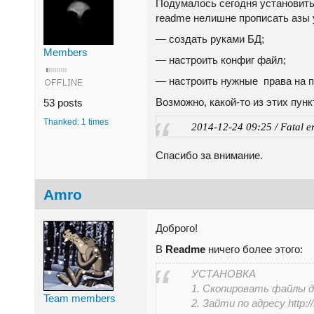
Подумалось сегодня установить 
readme нелишне прописать азы у
— создать руками БД;
Members
— настроить конфиг файл;
— настроить нужные права на п
Возможно, какой-то из этих пунк
53 posts
Thanked: 1 times
2014-12-24 09:25 / Fatal err
Спасибо за внимание.
Amro
Доброго!
В
Readme
ничего более этого:
УСТАНОВКА
1. Скопировать файлы д
Team members
2. Зайти по адресу http:/