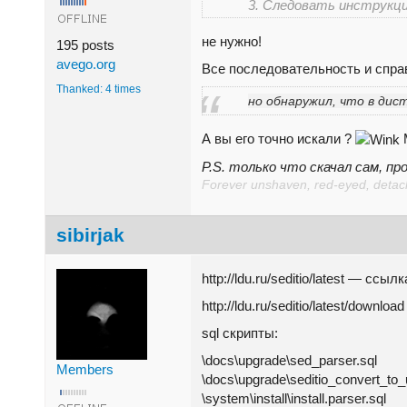
3. Следовать инструкц
не нужно!
195 posts
avego.org
Все последовательность и спра
Thanked: 4 times
но обнаружил, что в дис
А вы его точно искали ?
М
P.S. только что скачал сам, пр
Forever unshaven, red-eyed, detache
sibirjak
http://ldu.ru/seditio/latest — сс
http://ldu.ru/seditio/latest/downl
sql скрипты:
\docs\upgrade\sed_parser.sql
Members
\docs\upgrade\seditio_convert_to_u
\system\install\install.parser.sql