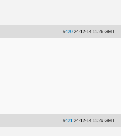
#
420
24-12-14 11:26 GMT
#
421
24-12-14 11:29 GMT