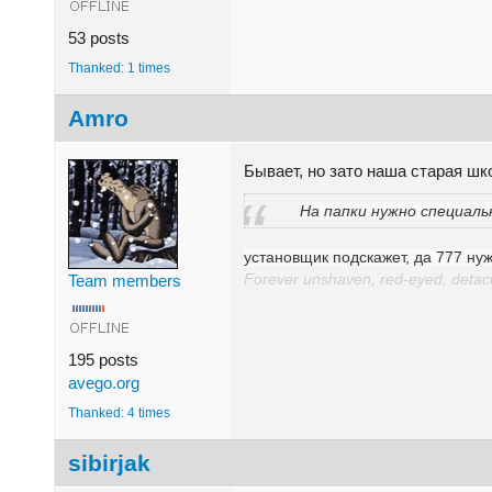
53 posts
Thanked: 1 times
Amro
Бывает, но зато наша старая ш
На папки нужно специаль
установщик подскажет, да 777 нуж
Team members
Forever unshaven, red-eyed, detache
195 posts
avego.org
Thanked: 4 times
sibirjak