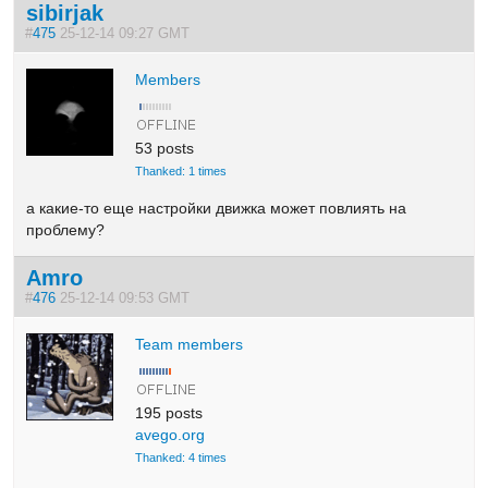
sibirjak
#
475
25-12-14 09:27 GMT
Members
53 posts
Thanked: 1 times
а какие-то еще настройки движка может повлиять на
проблему?
Amro
#
476
25-12-14 09:53 GMT
Team members
195 posts
avego.org
Thanked: 4 times