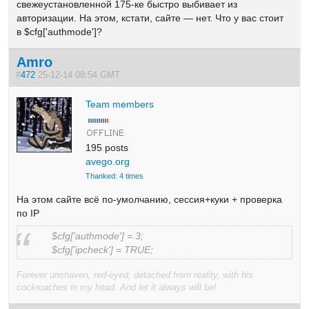
свежеустановленной 175-ке быстро выбивает из
авторизации. На этом, кстати, сайте — нет. Что у вас стоит
в $cfg['authmode']?
Amro
#
472
25-12-14 08:54 GMT
Team members
195 posts
avego.org
Thanked: 4 times
На этом сайте всё по-умолчанию, сессия+куки + проверка
по IP
$cfg['authmode'] = 3;
$cfg['ipcheck'] = TRUE;
Forever unshaven, red-eyed, detached from reality, with his
cockroaches in my head. And let it always will be!