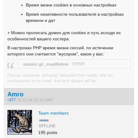
Время жизни cookies в основных настройках
Время неактивности пользователя в настройках
времени и дат
+ Можно прописать домен для cookies и путь исходя из
особенностей вашего хостера.
В настроках PHP время жизни сессий, по истечении
которого они считаются "мусором", какое у вас:
session.gc_maxlifetime ?????
Forever unshaven, red-eyed, detached from reality, with his
cockroaches in my head. And let it always will be!
Amro
#
477
25-12-14 10:13 GMT
Team members
195 posts