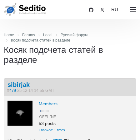
RU
Home
Forums
Local
Русский форум
Косяк подсчета статей в разделе
Косяк подсчета статей в
разделе
sibirjak
#
479
25-12-14 14:55 GMT
Members
53 posts
Thanked: 1 times