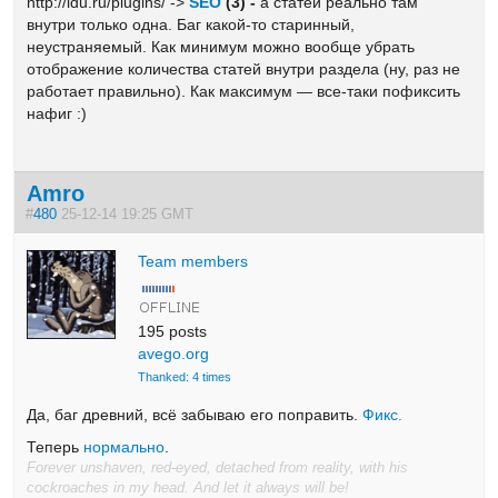
http://ldu.ru/plugins/ ->
SEO
(3) -
а статей реально там
внутри только одна. Баг какой-то старинный,
неустраняемый. Как минимум можно вообще убрать
отображение количества статей внутри раздела (ну, раз не
работает правильно). Как максимум — все-таки пофиксить
нафиг :)
Amro
#
480
25-12-14 19:25 GMT
Team members
195 posts
avego.org
Thanked: 4 times
Да, баг древний, всё забываю его поправить.
Фикс.
Теперь
нормально
.
Forever unshaven, red-eyed, detached from reality, with his
cockroaches in my head. And let it always will be!