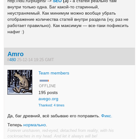
http://ldu.ru/plugins/ ->
SEO
(3) -
а статей реально там
внутри только одна. Баг какой-то старинный,
неустраняемый. Как минимум можно вообще убрать
отображение количества статей внутри раздела (ну, раз не
работает правильно). Как максимум — все-таки пофиксить
нафиг :)
Amro
#
480
25-12-14 19:25 GMT
Team members
195 posts
avego.org
Thanked: 4 times
Да, баг древний, всё забываю его поправить.
Фикс.
Теперь
нормально
.
Forever unshaven, red-eyed, detached from reality, with his
cockroaches in my head. And let it always will be!