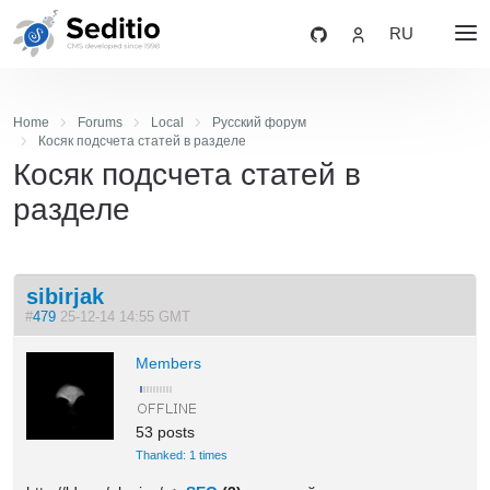
RU
Home
Forums
Local
Русский форум
Косяк подсчета статей в разделе
Косяк подсчета статей в
разделе
sibirjak
#
479
25-12-14 14:55 GMT
Members
53 posts
Thanked: 1 times