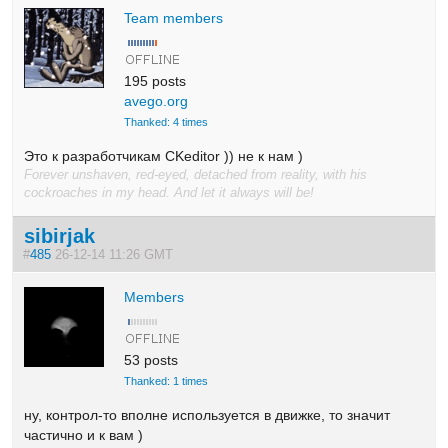
Team members
195 posts
avego.org
Thanked: 4 times
Это к разработчикам CKeditor )) не к нам )
Forever unshaven, red-eyed, detached from reality, with his
cockroaches in my head. And let it always will be!
sibirjak
#
485
26-12-14 11:26 GMT
Members
53 posts
Thanked: 1 times
ну, контрол-то вполне используется в движке, то значит
частично и к вам )