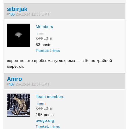
sibirjak
#
486
26-12-14 11:33 GMT
Members
53 posts
Thanked: 1 times
вероятно, это проблема гуглохрома — в IE, по крайней
мере, ок.
Amro
#
487
26-12-14 11:37 GMT
Team members
195 posts
avego.org
Thanked: 4 times