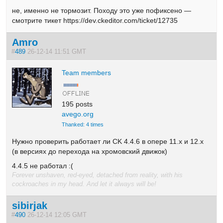
не, именно не тормозит. Походу это уже пофиксено —
смотрите тикет https://dev.ckeditor.com/ticket/12735
Amro
#
489
26-12-14 11:51 GMT
Team members
195 posts
avego.org
Thanked: 4 times
Нужно проверить работает ли CK 4.4.6 в опере 11.x и 12.x
(в версиях до перехода на хромовский движок)
4.4.5 не работал :(
Forever unshaven, red-eyed, detached from reality, with his
cockroaches in my head. And let it always will be!
sibirjak
#
490
26-12-14 12:05 GMT