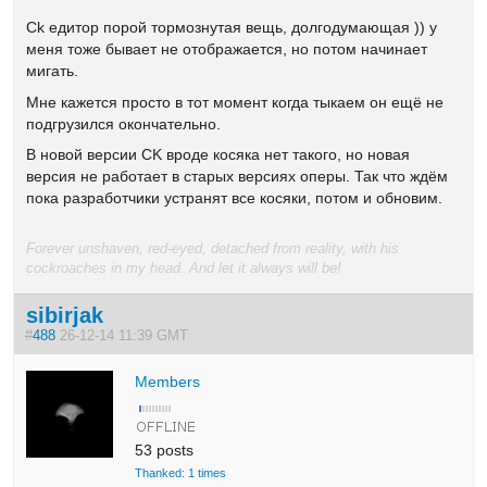
Ck едитор порой тормознутая вещь, долгодумающая )) у
меня тоже бывает не отображается, но потом начинает
мигать.
Мне кажется просто в тот момент когда тыкаем он ещё не
подгрузился окончательно.
В новой версии CK вроде косяка нет такого, но новая
версия не работает в старых версиях оперы. Так что ждём
пока разработчики устранят все косяки, потом и обновим.
Forever unshaven, red-eyed, detached from reality, with his
cockroaches in my head. And let it always will be!
sibirjak
#
488
26-12-14 11:39 GMT
Members
53 posts
Thanked: 1 times