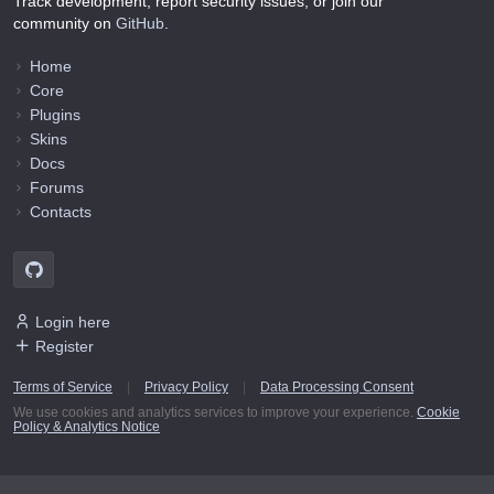
Track development, report security issues, or join our
community on
GitHub
.
Home
Core
Plugins
Skins
Docs
Forums
Contacts
Login here
Register
Terms of Service
|
Privacy Policy
|
Data Processing Consent
We use cookies and analytics services to improve your experience.
Cookie
Policy & Analytics Notice