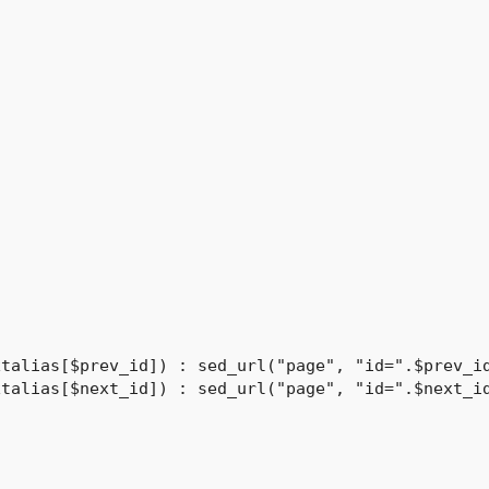
talias[$prev_id]) : sed_url("page", "id=".$prev_id
talias[$next_id]) : sed_url("page", "id=".$next_id