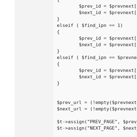
	$prev_id = $prevnext[$find_ipn-1];

	$next_id = $prevnext[$find_ipn+1];

}

elseif ( $find_ipn == 1) 

{

	$prev_id = $prevnext[$prevnext_count];

	$next_id = $prevnext[$find_ipn+1];

}

elseif ( $find_ipn == $prevne
{

	$prev_id = $prevnext[$find_ipn-1];

	$next_id = $prevnext[1];

}

$prev_url = (!empty($prevnext
$next_url = (!empty($prevnext
$t->assign("PREV_PAGE", $prev
$t->assign("NEXT_PAGE", $next