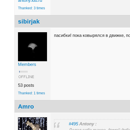
antony.ldu.ru
Thanked: 3 times
sibirjak
пасибки! пока ковырялся в движке, 
Members
53 posts
Thanked: 1 times
Amro
#495
Antony :
Делал себе такое, домой доб