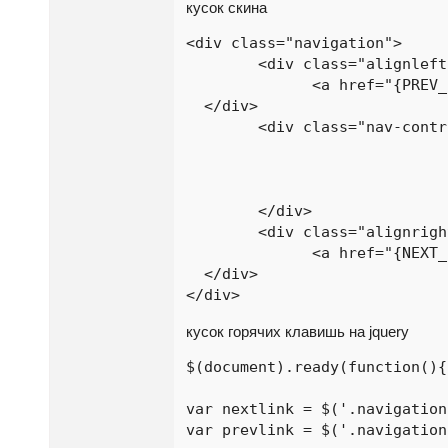
кусок скина
<div class="navigation">

	<div class="alignleft">

	      <a href="{PREV_PAGE}">← предыдущая работа</a>				

  </div>

	<div class="nav-controls"> 

				<img class="ctrl-right" src="skins/{PHP.skin}/img/btn-right.png" alt="предыдущая ра
				<img src="skins/{PHP.skin}/img/btn-ctrl.png" alt="Ctr
				<img class="ctrl-left" src="skins/{PHP.skin}/img/btn-left.png" alt="следующая ра
	</div>

	<div class="alignright">

	      <a href="{NEXT_PAGE}">следующая работа →</a>				

  </div>

</div>
кусок горячих клавишь на jquery
$(document).ready(function(){

var nextlink = $('.navigation
var prevlink = $('.navigation