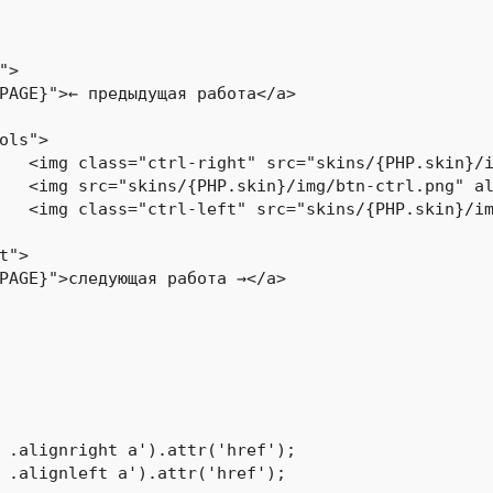
бота" />

l" />

бота" />

 .alignright a').attr('href');

 .alignleft a').attr('href');
