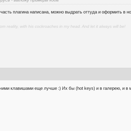
часть плагина написана, можно выдрать оттуда и оформить в но
 reality, with his cockroaches in my head. And let it always will be!
ячими клавишами еще лучше :) Их бы (hot keys) и в галерею, и в