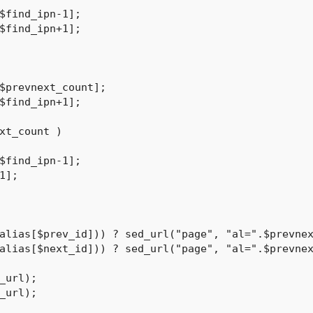
xt_count )

alias[$prev_id])) ? sed_url("page", "al=".$prevnex
alias[$next_id])) ? sed_url("page", "al=".$prevnex
_url);

_url);