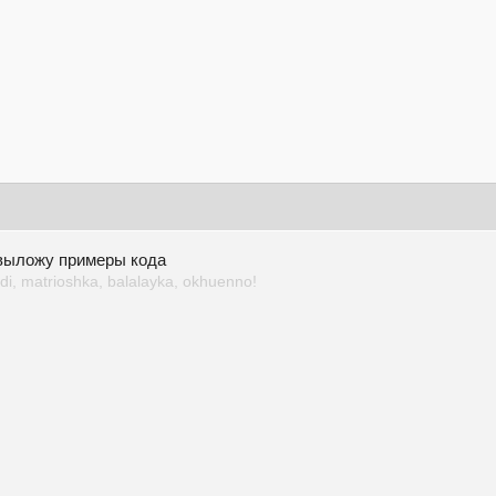
 выложу примеры кода
i, matrioshka, balalayka, okhuenno!