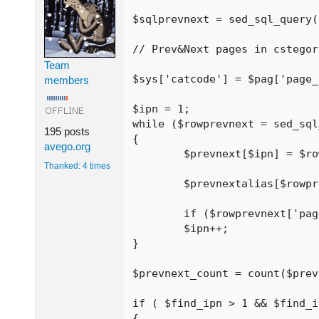
$sqlprevnext = sed_sql_query(
// Prev&Next pages in cstegor
Team
$sys['catcode'] = $pag['page_
members
$ipn = 1;

while ($rowprevnext = sed_sql
195 posts
{

avego.org
	$prevnext[$ipn] = $rowprevnext['page_id'];

Thanked: 4 times
	$prevnextalias[$rowprevnext['page_id']] = $rowprevnext['page_alias'];

	if ($rowprevnext['page_id'] == $pag['page_id']) { $find_ipn = $ipn; }

	$ipn++;

}

$prevnext_count = count($prev
if ( $find_ipn > 1 && $find_i
{
