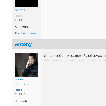
Members
53 posts
Thanked: 1 times
Antony
Делал себе такое, домой доберусь -
Welcome to mother Russia: Putin, medved
Team
members
89 posts