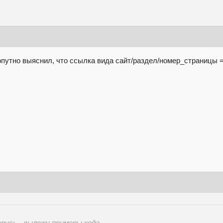
попутно выяснил, что ссылка вида сайт/раздел/номер_страницы 
ерусь - выложу примеры кода