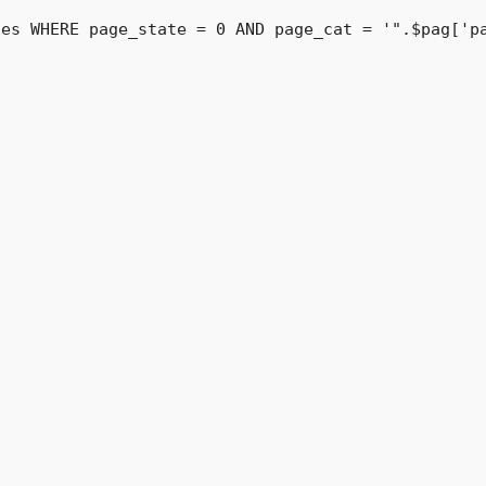
es WHERE page_state = 0 AND page_cat = '".$pag['pa

