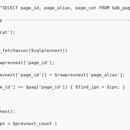
"SELECT page_id, page_alias, page_cat FROM $db_pag
y ------------------------------------------------
cat'];

_fetchassoc($sqlprevnext))

next);

pn < $prevnext_count )
