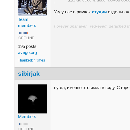
Угу у нас в рамках
студии
отдельная 
Team
members
Forever unshaven, red-eyed, detached from
195 posts
avego.org
Thanked: 4 times
sibirjak
ну да, именно это имел в виду. С гор
Members