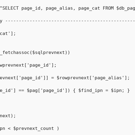
"SELECT page_id, page_alias, page_cat FROM $db_pag
y ------------------------------------------------
cat'];

_fetchassoc($sqlprevnext))

next);

pn < $prevnext_count )
