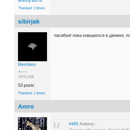
antony.ldu.ru
Thanked: 3 times
sibirjak
пасибки! пока ковырялся в движке, 
Members
53 posts
Thanked: 1 times
Amro
#495
Antony :
Делал себе такое, домой доб