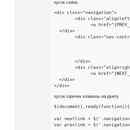
кусок скина
<div class="navigation">

	<div class="alignleft">

	      <a href="{PREV_PAGE}">← предыдущая работа</a>				

  </div>

	<div class="nav-controls"> 

				<img class="ctrl-right" src="skins/{PHP.skin}/img/btn-right.png" alt="предыдущая ра
				<img src="skins/{PHP.skin}/img/btn-ctrl.png" alt="Ctr
				<img class="ctrl-left" src="skins/{PHP.skin}/img/btn-left.png" alt="следующая ра
	</div>

	<div class="alignright">

	      <a href="{NEXT_PAGE}">следующая работа →</a>				

  </div>

</div>
кусок горячих клавишь на jquery
$(document).ready(function(){

var nextlink = $('.navigation
var prevlink = $('.navigation