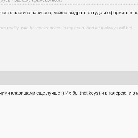
часть плагина написана, можно выдрать оттуда и оформить в но
 reality, with his cockroaches in my head. And let it always will be!
ячими клавишами еще лучше :) Их бы (hot keys) и в галерею, и в