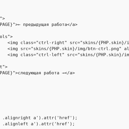
бота" />

l" />

бота" />

 .alignright a').attr('href');

 .alignleft a').attr('href');
