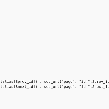
talias[$prev_id]) : sed_url("page", "id=".$prev_id
talias[$next_id]) : sed_url("page", "id=".$next_id