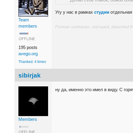
Угу у нас в рамках
студии
отдельная 
Team
members
Forever unshaven, red-eyed, detached from
195 posts
avego.org
Thanked: 4 times
sibirjak
ну да, именно это имел в виду. С гор
Members