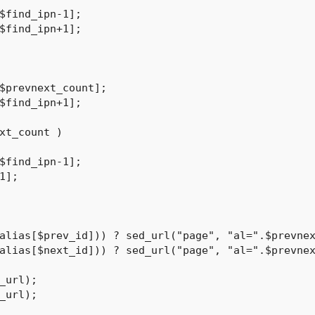
xt_count )

alias[$prev_id])) ? sed_url("page", "al=".$prevnex
alias[$next_id])) ? sed_url("page", "al=".$prevnex
_url);

_url);