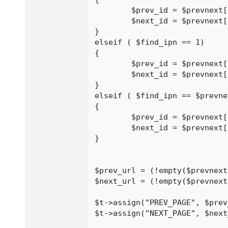
	$prev_id = $prevnext[$find_ipn-1];

	$next_id = $prevnext[$find_ipn+1];

}

elseif ( $find_ipn == 1) 

{

	$prev_id = $prevnext[$prevnext_count];

	$next_id = $prevnext[$find_ipn+1];

}

elseif ( $find_ipn == $prevne
{

	$prev_id = $prevnext[$find_ipn-1];

	$next_id = $prevnext[1];

}

$prev_url = (!empty($prevnext
$next_url = (!empty($prevnext
$t->assign("PREV_PAGE", $prev
$t->assign("NEXT_PAGE", $next