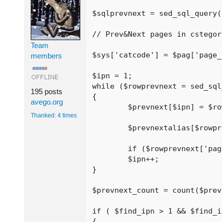
$sqlprevnext = sed_sql_query(
// Prev&Next pages in cstegor
Team
$sys['catcode'] = $pag['page_
members
$ipn = 1;

while ($rowprevnext = sed_sql
195 posts
{

avego.org
	$prevnext[$ipn] = $rowprevnext['page_id'];

Thanked: 4 times
	$prevnextalias[$rowprevnext['page_id']] = $rowprevnext['page_alias'];

	if ($rowprevnext['page_id'] == $pag['page_id']) { $find_ipn = $ipn; }

	$ipn++;

}

$prevnext_count = count($prev
if ( $find_ipn > 1 && $find_i
{
