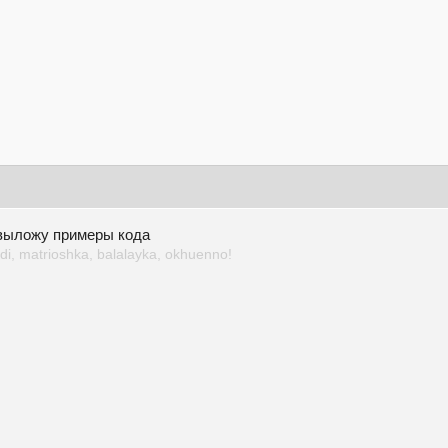
 выложу примеры кода
i, matrioshka, balalayka, okhuenno!