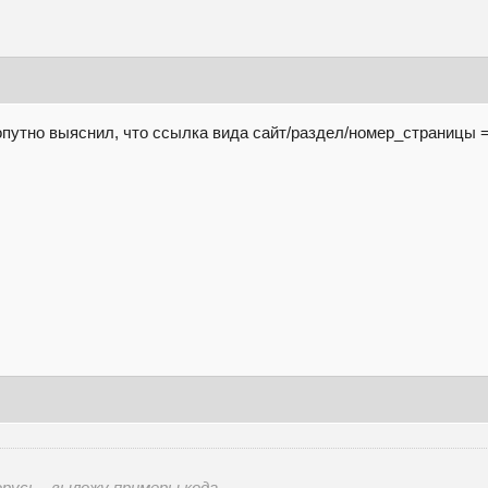
попутно выяснил, что ссылка вида сайт/раздел/номер_страницы 
ерусь - выложу примеры кода