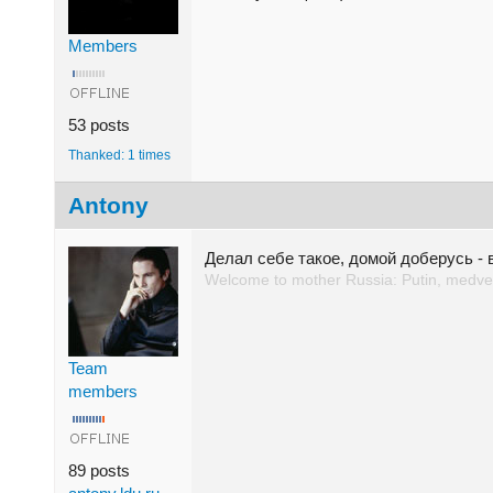
Members
53 posts
Thanked: 1 times
Antony
Делал себе такое, домой доберусь -
Welcome to mother Russia: Putin, medved
Team
members
89 posts