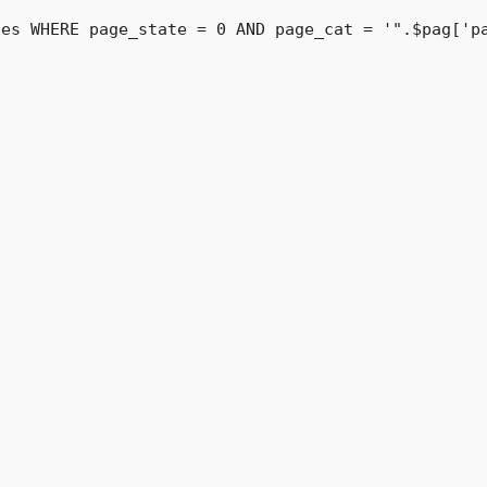
es WHERE page_state = 0 AND page_cat = '".$pag['pa

