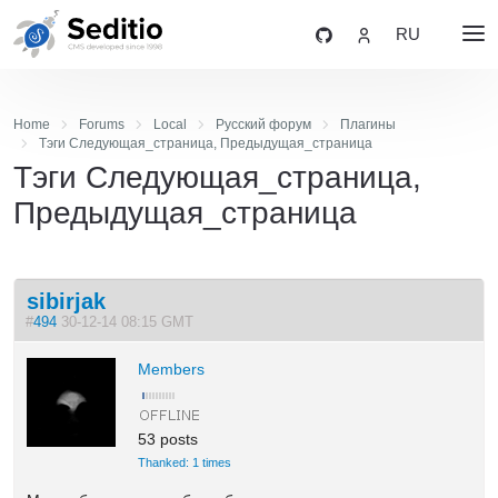
RU
Home
Forums
Local
Русский форум
Плагины
Тэги Следующая_страница, Предыдущая_страница
Тэги Следующая_страница,
Предыдущая_страница
sibirjak
#
494
30-12-14 08:15 GMT
Members
53 posts
Thanked: 1 times