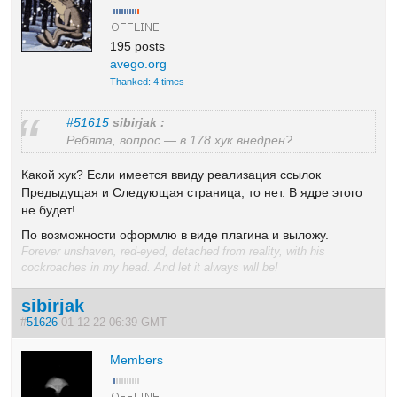
195 posts
avego.org
Thanked: 4 times
#51615
sibirjak :
Ребята, вопрос — в 178 хук внедрен?
Какой хук? Если имеется ввиду реализация ссылок
Предыдущая и Следующая страница, то нет. В ядре этого
не будет!
По возможности оформлю в виде плагина и выложу.
Forever unshaven, red-eyed, detached from reality, with his
cockroaches in my head. And let it always will be!
sibirjak
#
51626
01-12-22 06:39 GMT
Members