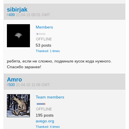
sibirjak
#
499
21-04-15 08:01 GMT
Members
53 posts
Thanked: 1 times
ребята, если не сложно, подкиньте кусок кода нужного.
Спасибо заранее!
Amro
#
500
21-04-15 11:08 GMT
Team members
195 posts
avego.org
Thanked: 4 times