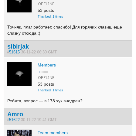
53 posts
Thanked: 1 times
Точняк, плаг работает, спасибо! Для горячих клавиш еще
слизну отсюда :)
sibirjak
#
51615
30-11-22 06:30 GMT
Members
53 posts
Thanked: 1 times
Ребята, вопрос — в 178 хук внедрен?
Amro
#
51622
30-11-22 19:41 GMT
Team members