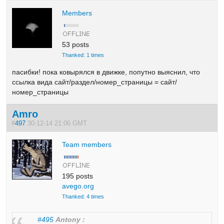
Members
53 posts
Thanked: 1 times
пасибки! пока ковырялся в движке, попутно выяснил, что
ссылка вида сайт/раздел/номер_страницы = сайт/
номер_страницы
Amro
#
497
30-12-14 21:06 GMT
Team members
195 posts
avego.org
Thanked: 4 times
#495
Antony :