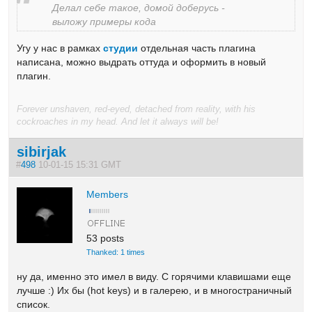
Делал себе такое, домой доберусь -
выложу примеры кода
Угу у нас в рамках
студии
отдельная часть плагина
написана, можно выдрать оттуда и оформить в новый
плагин.
Forever unshaven, red-eyed, detached from reality, with his
cockroaches in my head. And let it always will be!
sibirjak
#
498
10-01-15 15:31 GMT
Members
53 posts
Thanked: 1 times
ну да, именно это имел в виду. С горячими клавишами еще
лучше :) Их бы (hot keys) и в галерею, и в многостраничный
список.