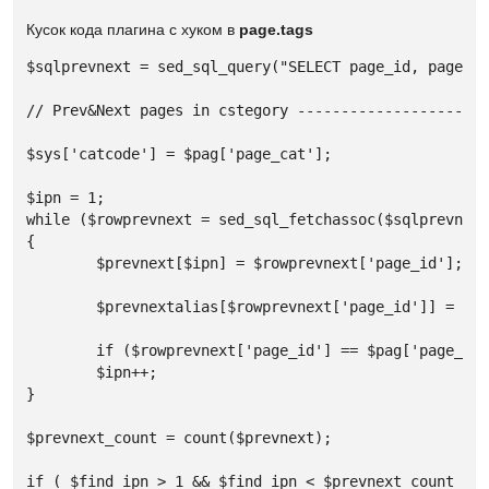
Кусок кода плагина с хуком в
page.tags
$sqlprevnext = sed_sql_query("SELECT page_id, page_al
// Prev&Next pages in cstegory ----------------------
$sys['catcode'] = $pag['page_cat'];

$ipn = 1;

while ($rowprevnext = sed_sql_fetchassoc($sqlprevnext
{

	$prevnext[$ipn] = $rowprevnext['page_id'];

	$prevnextalias[$rowprevnext['page_id']] = $rowprevnext['page_alias'];

	if ($rowprevnext['page_id'] == $pag['page_id']) { $find_ipn = $ipn; }

	$ipn++;

}

$prevnext_count = count($prevnext);

if ( $find_ipn > 1 && $find_ipn < $prevnext_count )
