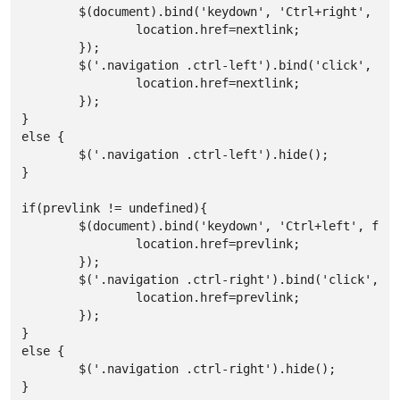
	$(document).bind('keydown', 'Ctrl+right', function(){

		location.href=nextlink;

	});

	$('.navigation .ctrl-left').bind('click', function() {

		location.href=nextlink;

	});

}

else {

	$('.navigation .ctrl-left').hide();

}

if(prevlink != undefined){

	$(document).bind('keydown', 'Ctrl+left', function(){

		location.href=prevlink;

	});

	$('.navigation .ctrl-right').bind('click', function() {

		location.href=prevlink;

	});

}

else {

	$('.navigation .ctrl-right').hide();

}
