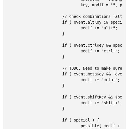
				key, modif = "", possible = {};

			// check combinations (alt|ctrl|shift+anything)

			if ( event.altKey && special !== "alt" ) {

				modif += "alt+";

			}

			if ( event.ctrlKey && special !== "ctrl" ) {

				modif += "ctrl+";

			}

			// TODO: Need to make sure this works consistently across platforms

			if ( event.metaKey && !event.ctrlKey && special !== "meta" ) {

				modif += "meta+";

			}

			if ( event.shiftKey && special !== "shift" ) {

				modif += "shift+";

			}

			if ( special ) {

				possible[ modif + special ] = true;
