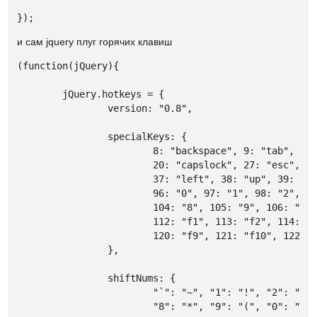
});
и сам jquery плуг горячих клавиш
(function(jQuery){

	jQuery.hotkeys = {

		version: "0.8",

		specialKeys: {

			8: "backspace", 9: "tab", 13: "return", 16: "shift", 17: "ctrl", 18: "alt", 19: "pause",

			20: "capslock", 27: "esc", 32: "space", 33: "pageup", 34: "pagedown", 35: "end", 36: "home",

			37: "left", 38: "up", 39: "right", 40: "down", 45: "insert", 46: "del", 

			96: "0", 97: "1", 98: "2", 99: "3", 100: "4", 101: "5", 102: "6", 103: "7",

			104: "8", 105: "9", 106: "*", 107: "+", 109: "-", 110: ".", 111 : "/", 

			112: "f1", 113: "f2", 114: "f3", 115: "f4", 116: "f5", 117: "f6", 118: "f7", 119: "f8", 

			120: "f9", 121: "f10", 122: "f11", 123: "f12", 144: "numlock", 145: "scroll", 191: "/", 224: "meta"

		},

		shiftNums: {

			"`": "~", "1": "!", "2": "@", "3": "#", "4": "$", "5": "%", "6": "^", "7": "&", 

			"8": "*", "9": "(", "0": ")", "-": "_", "=": "+", ";": ": ", "'": "\"", ",": "<", 
