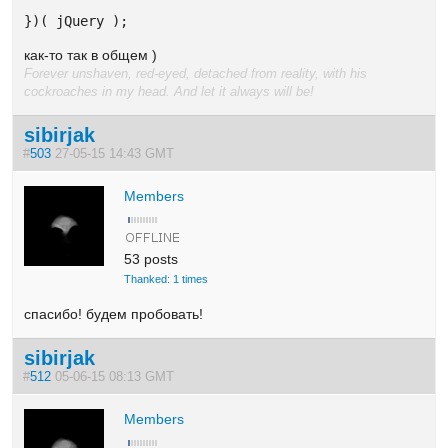
})( jQuery );
как-то так в общем )
Forever unshaven, red-eyed, detached from reality, with his
cockroaches in my head. And let it always will be!
sibirjak
#
503
27-05-15 14:43 GMT
Members
53 posts
Thanked: 1 times
спасибо! будем пробовать!
sibirjak
#
512
05-06-15 08:13 GMT
Members