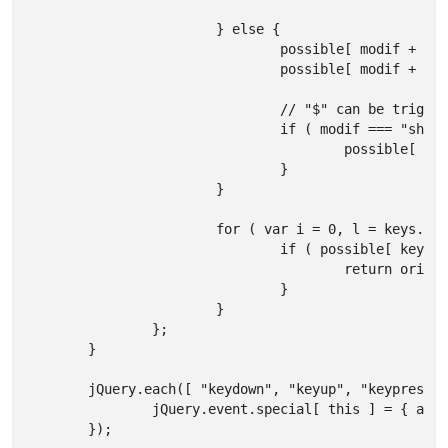
			} else {

				possible[ modif + character ] = true;

				possible[ modif + jQuery.hotkeys.shiftNums[ character ] ] = true;

				// "$" can be triggered as "Shift+4" or "Shift+$" or just "$"

				if ( modif === "shift+" ) {

					possible[ jQuery.hotkeys.shiftNums[ character ] ] = true;

				}

			}

			for ( var i = 0, l = keys.length; i < l; i++ ) {

				if ( possible[ keys[i] ] ) {

					return origHandler.apply( this, arguments );

				}

			}

		};

	}

	jQuery.each([ "keydown", "keyup", "keypress" ], function() {

		jQuery.event.special[ this ] = { add: keyHandler };

	});
