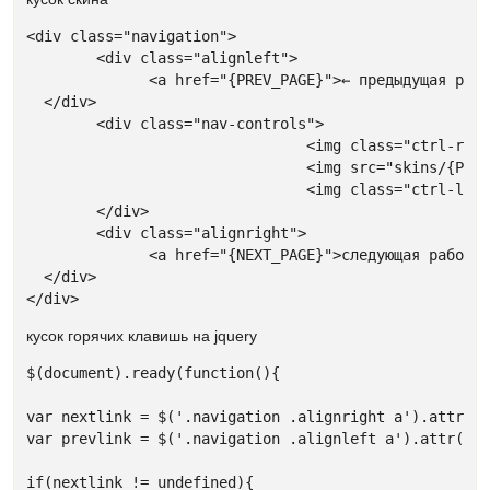
<div class="navigation">

	<div class="alignleft">

	      <a href="{PREV_PAGE}">← предыдущая работа</a>				

  </div>

	<div class="nav-controls"> 

				<img class="ctrl-right" src="skins/{PHP.skin}/img/btn-right.png" alt="предыдущая работа" />

				<img src="skins/{PHP.skin}/img/btn-ctrl.png" alt="Ctrl" />

				<img class="ctrl-left" src="skins/{PHP.skin}/img/btn-left.png" alt="следующая работа" />

	</div>

	<div class="alignright">

	      <a href="{NEXT_PAGE}">следующая работа →</a>				

  </div>

</div>
кусок горячих клавишь на jquery
$(document).ready(function(){

var nextlink = $('.navigation .alignright a').attr('h
var prevlink = $('.navigation .alignleft a').attr('hr
if(nextlink != undefined){
