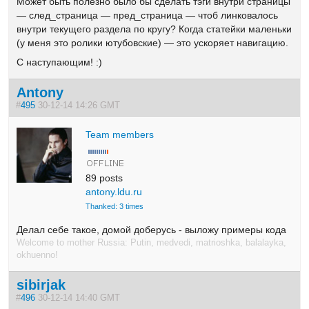
Может быть полезно было бы сделать тэги внутри страницы
— след_страница — пред_страница — чтоб линковалось
внутри текущего
раздела по кругу? Когда статейки маленьки
(у меня это ролики ютубовские
) — это ускоряет навигацию.
С наступающим! :)
Antony
#
495
30-12-14 14:26 GMT
Team members
89 posts
antony.ldu.ru
Thanked: 3 times
Делал себе такое, домой доберусь - выложу примеры кода
Welcome to mother Russia: Putin, medvedi, matrioshka, balalayka,
okhuenno!
sibirjak
#
496
30-12-14 14:40 GMT