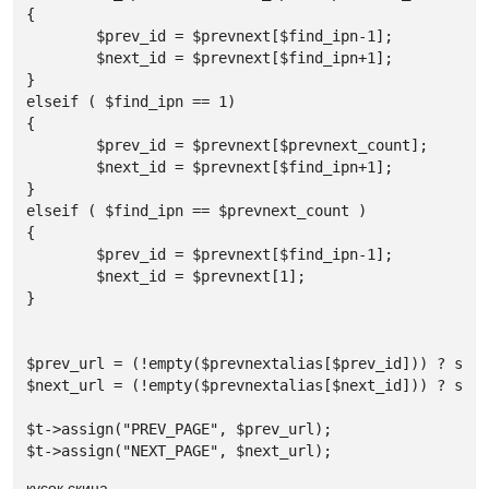
{

	$prev_id = $prevnext[$find_ipn-1];

	$next_id = $prevnext[$find_ipn+1];

}

elseif ( $find_ipn == 1) 

{

	$prev_id = $prevnext[$prevnext_count];

	$next_id = $prevnext[$find_ipn+1];

}

elseif ( $find_ipn == $prevnext_count )

{

	$prev_id = $prevnext[$find_ipn-1];

	$next_id = $prevnext[1];

}

$prev_url = (!empty($prevnextalias[$prev_id])) ? sed_
$next_url = (!empty($prevnextalias[$next_id])) ? sed_
$t->assign("PREV_PAGE", $prev_url);

$t->assign("NEXT_PAGE", $next_url);
кусок скина