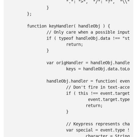
			".": ">",  "/": "?",  "\\": "|"

		}

	};

	function keyHandler( handleObj ) {

		// Only care when a possible input has been specified

		if ( typeof handleObj.data !== "string" ) {

			return;

		}

		var origHandler = handleObj.handler,

			keys = handleObj.data.toLowerCase().split(" ");

		handleObj.handler = function( event ) {

			// Don't fire in text-accepting inputs that we didn't directly bind to

			if ( this !== event.target && (/textarea|select/i.test( event.target.nodeName ) ||

				 event.target.type === "text") ) {

				return;

			}

			// Keypress represents characters, not special keys

			var special = event.type !== "keypress" && jQuery.hotkeys.specialKeys[ event.which ],

				character = String.fromCharCode( event.which ).toLowerCase(),
