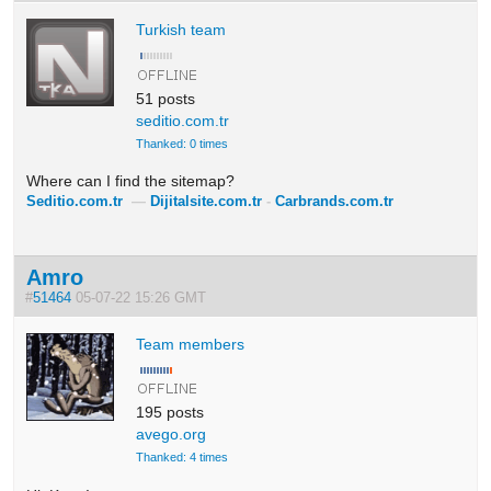
Turkish team
51 posts
seditio.com.tr
Thanked: 0 times
Where can I find the sitemap?
Seditio.com.tr
—
Dijitalsite.com.tr
-
Carbrands.com.tr
Amro
#
51464
05-07-22 15:26 GMT
Team members
195 posts
avego.org
Thanked: 4 times