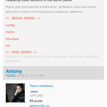
Идея для улучшения юзабилити: добавить блок быстрого
доступа в часто используемые разделы админки
<!-- BEGIN: ADMIN -->
config
menu
structure
etc
<!-- END: ADMIN -->
Welcome to mother Russia: Putin, medvedi, matrioshka, balalayka,
okhuenno!
Antony
#
51432
18-06-22 16:04 GMT
Team members
89 posts
antony.ldu.ru