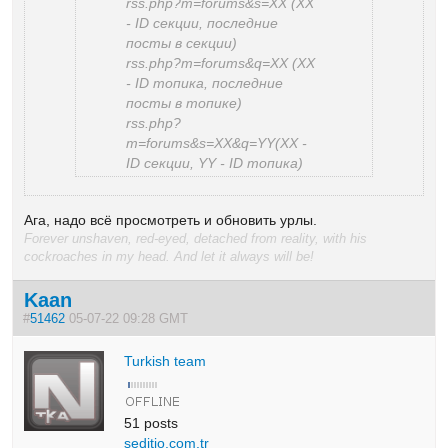
rss.php?m=forums&s=XX (XX
- ID секции, последние
посты в секции)
rss.php?m=forums&q=XX (XX
- ID топика, последние
посты в топике)
rss.php?
m=forums&s=XX&q=YY(XX -
ID секции, YY - ID топика)
Ага, надо всё просмотреть и обновить урлы.
Forever unshaven, red-eyed, detached from reality, with his
cockroaches in my head. And let it always will be!
Kaan
#
51462
05-07-22 09:28 GMT
Turkish team
51 posts
seditio.com.tr