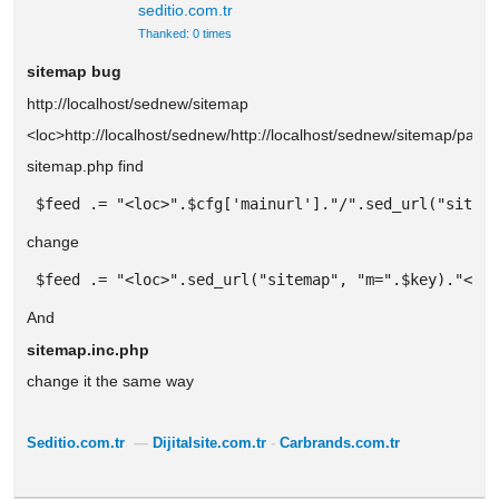
seditio.com.tr
Thanked: 0 times
sitemap bug
http://localhost/sednew/sitemap
<loc>http://localhost/sednew/http://localhost/sednew/sitemap/page
sitemap.php find
 $feed .= "<loc>".$cfg['mainurl']."/".sed_url("sitem
change
 $feed .= "<loc>".sed_url("sitemap", "m=".$key)."</l
And
sitemap.inc.php
change it the same way
Seditio.com.tr
—
Dijitalsite.com.tr
-
Carbrands.com.tr