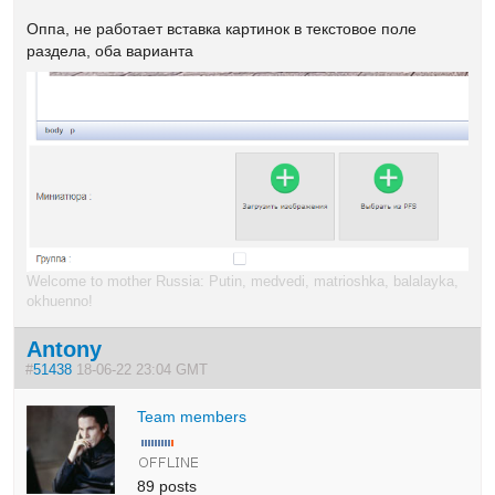
Оппа, не работает вставка картинок в текстовое поле
раздела, оба варианта
Welcome to mother Russia: Putin, medvedi, matrioshka, balalayka,
okhuenno!
Antony
#
51438
18-06-22 23:04 GMT
Team members
89 posts