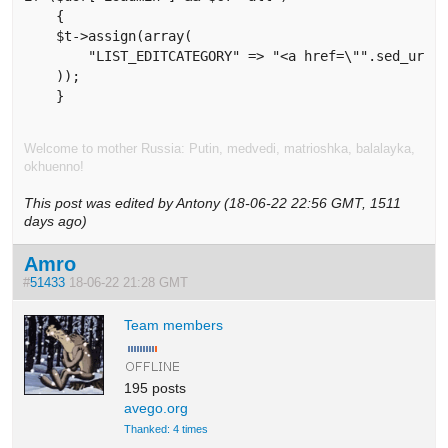
    {

    $t->assign(array(

        "LIST_EDITCATEGORY" => "<a href=\"".sed_url("
    ));

    }
Welcome to mother Russia: Putin, medvedi, matrioshka, balalayka,
okhuenno!
This post was edited by Antony (18-06-22 22:56 GMT, 1511
days ago)
Amro
#
51433
18-06-22 21:28 GMT
Team members
195 posts
avego.org
Thanked: 4 times