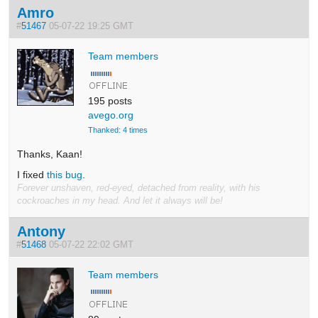
Amro
#
51467
05-07-22 19:25 GMT
Team members
195 posts
avego.org
Thanked: 4 times
Thanks, Kaan!
I fixed
this bug
.
Forever unshaven, red-eyed, detached from reality, with his
cockroaches in my head. And let it always will be!
Antony
#
51468
05-07-22 22:02 GMT
Team members