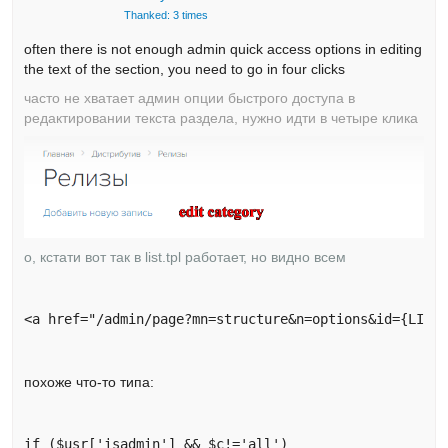
Thanked: 3 times
often there is not enough admin quick access options in editing
the text of the section, you need to go in four clicks
часто не хватает админ опции быстрого доступа в
редактировании текста раздела, нужно идти в четыре клика
о, кстати вот так в list.tpl работает, но видно всем
<a href="/admin/page?mn=structure&n=options&id={LIST
похоже что-то типа:
if ($usr['isadmin'] && $c!='all')
