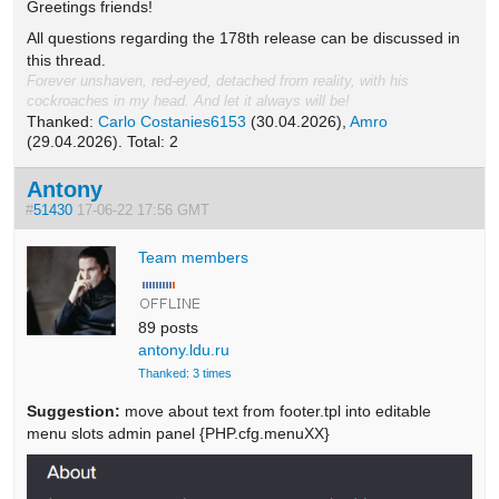
Greetings friends!
All questions regarding the 178th release can be discussed in
this thread.
Forever unshaven, red-eyed, detached from reality, with his
cockroaches in my head. And let it always will be!
Thanked:
Carlo Costanies6153
(30.04.2026),
Amro
(29.04.2026). Total: 2
Antony
#
51430
17-06-22 17:56 GMT
Team members
89 posts
antony.ldu.ru
Thanked: 3 times
Suggestion:
move about text from footer.tpl into editable
menu slots admin panel {PHP.cfg.menuXX}