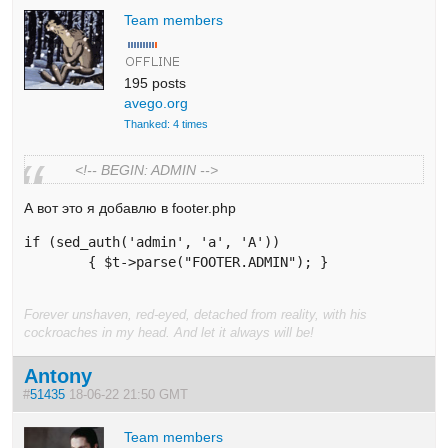
Team members
195 posts
avego.org
Thanked: 4 times
<!-- BEGIN: ADMIN -->
А вот это я добавлю в footer.php
if (sed_auth('admin', 'a', 'A')) 

	{ $t->parse("FOOTER.ADMIN"); }
Forever unshaven, red-eyed, detached from reality, with his
cockroaches in my head. And let it always will be!
Antony
#
51435
18-06-22 21:50 GMT
Team members