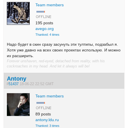
Team members
195 posts
avego.org
Thanked: 4 times
Надо будет в скин сразу засунуть эти тултипы, подзабыл я.
Хотя уже давно на всех своих проектах использую. И можно
их расширить.
Forever unshaven, red-eyed, detached from reality, with his
cockroaches in my head. And let it always will be!
Antony
#
51437
18-06-22 22:52 GMT
Team members
89 posts
antony.ldu.ru
Thanked: 3 times