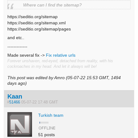
Where can I find the sitemap?
https://seditio.org/sitemap
https://seditio.org/sitemap.xml
https://seditio.org/sitemap/pages
and etc..
-------------
Made several fix ->
Fix relative urls
Forever unshaven, red-eyed, detached from reality, with his
cockroaches in my head. And let it always will be!
This post was edited by Amro (05-07-22 15:53 GMT, 1494
days ago)
Kaan
#
51466
05-07-22 17:48 GMT
Turkish team
51 posts