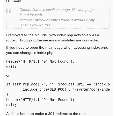
Hi, Kaan!
Cannot find this localhost page. No web page
found for web
address:
http://localhost/sednew/index.php
HTTP ERROR 404
I removed all the old urls. Now index.php acts solely as a
router. Through it, the necessary modules are connected.
If you need to open the main page when accessing index.php,
you can change in index.php:
header("HTTP/1.1 404 Not Found");

exit; 
on
if (str_replace("/", "", $request_uri) == "index.php"
	include_once(SED_ROOT . "/system/core/index/index.php");

}

header("HTTP/1.1 404 Not Found");

exit; 
And it is better to make a 301 redirect to the root: