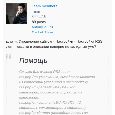
Team members
89 posts
antony.ldu.ru
Thanked: 3 times
кстати, Управление сайтом - Настройки - Настройка RSS
лент - ссылки в описании наверно не валидные уже?
Помощь
Ссылки для вызова RSS лент:
rss.php (по-умолчанию, выводятся новости
из категории указанной в настройках)
rss.php?m=pages&c=XX (XX - код
категории, последние страницы из
категории)
rss.php?m=comments&id=XX (XX - ID
страницы, комментарии к странице)
rss.php?m=forums (последние посты из