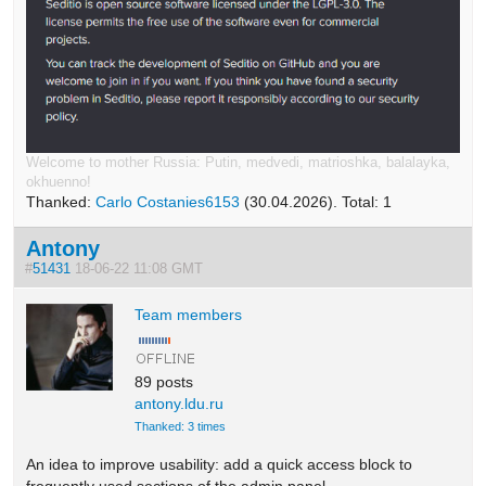
Welcome to mother Russia: Putin, medvedi, matrioshka, balalayka,
okhuenno!
Thanked:
Carlo Costanies6153
(30.04.2026). Total: 1
Antony
#
51431
18-06-22 11:08 GMT
Team members
89 posts
antony.ldu.ru
Thanked: 3 times
An idea to improve usability: add a quick access block to
frequently used sections of the admin panel