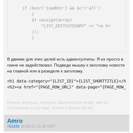
if ($usr['isadmin'] && $c!='all')

    {

    $t->assign(array(

        "LIST_EDITCATEGORY" => "<a href=\"".se
    ));

    }
В движке для этих целей есть админтултипы. Я их просто в
скине не задействовал. Подведи мышку к заголовку новости
на главной или в разеделе к заголовку.
<h1 data-category="{LIST_ID}">{LIST_SHORTTITLE}</h1>

<h2><a href="{PAGE_ROW_URL}" data-page="{PAGE_ROW_ID
Forever unshaven, red-eyed, detached from reality, with his
cockroaches in my head. And let it always will be!
Amro
#
51434
18-06-22 21:30 GMT