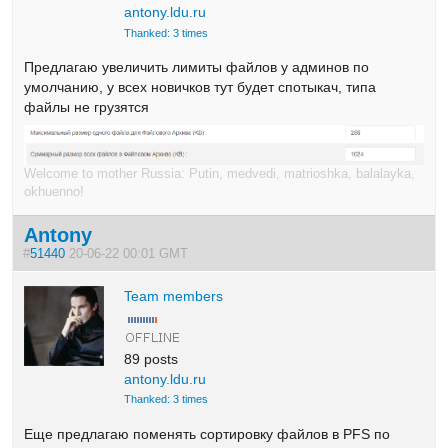
antony.ldu.ru
Thanked: 3 times
Предлагаю увеличить лимиты файлов у админов по
умолчанию, у всех новичков тут будет спотыкач, типа
файлы не грузятся
Welcome to mother Russia: Putin, medvedi, matrioshka, balalayka,
okhuenno!
Antony
#
51440
20-06-22 00:01 GMT
Team members
89 posts
antony.ldu.ru
Thanked: 3 times
Еще предлагаю поменять сортировку файлов в PFS по