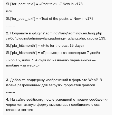
$L['for_post_text'] = «Post text»; // New in v178
или
$L['for_post_text'] = «Text of the post»; // New in v178
-------
2.
Поправьте в \plugins\adminqv\lang\adminqv.en.lang.php
либо \plugins\adminqv\lang\adminqv.ru.lang.php, строка 139:
$L['plu_hitsmonth'] = «Hits for the past 15 days»;
$L['plu_hitsmonth'] = «Просмотры за последние 7 дней»;
Либо 15, либо 7. А судя по названию переменной —
вообще «за месяц».
-------
3.
Добавьте поддержку изображений в формате WebP. В
плане разрешённых для загрузки форматов файлов.
-------
4.
На сайте seditio.org после успешной отправки сообщения
через контактную форму выскакивает сообщение с css-
классом «error»: