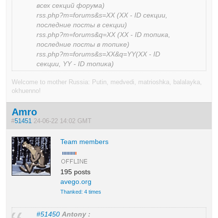
всех секций форума)
rss.php?m=forums&s=XX (XX - ID секции,
последние посты в секции)
rss.php?m=forums&q=XX (XX - ID топика,
последние посты в топике)
rss.php?m=forums&s=XX&q=YY(XX - ID
секции, YY - ID топика)
Welcome to mother Russia: Putin, medvedi, matrioshka, balalayka,
okhuenno!
Amro
#
51451
24-06-22 14:02 GMT
Team members
195 posts
avego.org
Thanked: 4 times
#51450
Antony :