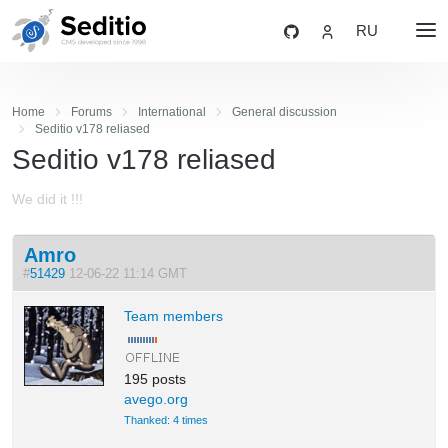
RU
Home
Forums
International
General discussion
Seditio v178 reliased
Seditio v178 reliased
We did it !!!
Amro
#
51429
12-06-22 11:14 GMT
Team members
195 posts
avego.org
Thanked: 4 times