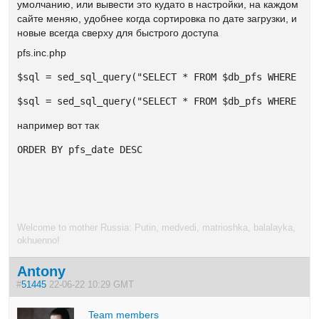
умолчанию, или вывести это кудато в настройки, на каждом
сайте меняю, удобнее когда сортировка по дате загрузки, и
новые всегда сверху для быстрого доступа
pfs.inc.php
$sql = sed_sql_query("SELECT * FROM $db_pfs WHERE pf
$sql = sed_sql_query("SELECT * FROM $db_pfs WHERE pf
например вот так
ORDER BY pfs_date DESC
Welcome to mother Russia: Putin, medvedi, matrioshka, balalayka,
okhuenno!
Antony
#
51445
22-06-22 10:29 GMT
Team members