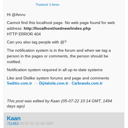
Thanked: 0 times
Hi @Amro
Cannot find this localhost page. No web page found for web
address:
http://localhost/sednew/index.php
HTTP ERROR 404
Can you also tag people with @?
The notification system is in the forum and when we tag a
person in the pages or comments, the person should be
notified.
Notification system required in all up-to-date systems
Like and Dislike system forums and page and comments
Seditio.com.tr
—
Dijitalsite.com.tr
-
Carbrands.com.tr
This post was edited by Kaan (05-07-22 10:14 GMT, 1494
days ago)
Kaan
#
51463
05-07-22 10:49 GMT