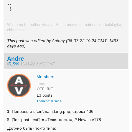
...

 }
Welcome to mother Russia: Putin, medvedi, matrioshka, balalayka,
okhuenno!
This post was edited by Antony (06-07-22 19:24 GMT, 1493
days ago)
Andre
#
51599
15-11-22 21:52 GMT
Members
13 posts
Thanked: 0 times
1.
Поправьте в \en\main.lang.php, строка 436:
$L['for_post_text'] = «Текст поста»; // New in v178
Должно быть что-то типа: