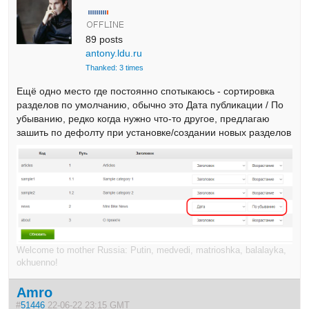
89 posts
antony.ldu.ru
Thanked: 3 times
Ещё одно место где постоянно спотыкаюсь - сортировка
разделов по умолчанию, обычно это Дата публикации / По
убыванию, редко когда нужно что-то другое, предлагаю
зашить по дефолту при установке/создании новых разделов
Welcome to mother Russia: Putin, medvedi, matrioshka, balalayka,
okhuenno!
Amro
#
51446
22-06-22 23:15 GMT