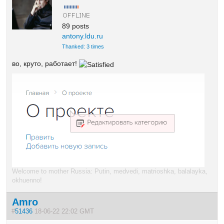
89 posts
antony.ldu.ru
Thanked: 3 times
во, круто, работает!
Welcome to mother Russia: Putin, medvedi, matrioshka, balalayka,
okhuenno!
Amro
#
51436
18-06-22 22:02 GMT