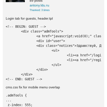
89 posts
antony.ldu.ru
Thanked: 3 times
Login tab for guests, header.tpl
<!-- BEGIN: GUEST -->

	<div class="admTools">

		<a href="javascript:void(0);" class="openTools"><i class="ic-heart"></i></a>

		<div id="user">

		<div class="notices">Здравствуй, Друг! Выбери:</div>

			<ul>

				<li><a href="/login">Вход</a></li>

				<li><a href="/register">Регистрация</a></li>

			</ul>

		</div>

	</div>

<!-- END: GUEST -->
cms.css fix for mobile menu overlap
.admTools {

...

 z-index: 555;
