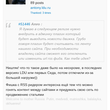
89 posts
antony.ldu.ru
Thanked: 3 times
#51446
Amro :
Я думаю в следующем релизе нужно
внедрить в админку плагин который
будет выводить новости движка. Грубо
говоря плагин будет считывать rss ленту
нашего сайта. При необходимости
владелец сайта сможет его отключить
или изменить url rss фида. Как тебе идея?
Ништяк! что-то такое даже было на неохроме, в последних
версиях LDU или первых Седа, потом отлючили из-за
большой нагрузки))
Фишка с RSS ридером интересна ещё тем что можно
гонять контент между сайтами и придумать свою сеть по
продвижению статьями
Welcome to mother Russia: Putin, medvedi, matrioshka, balalayka,
okhuenno!