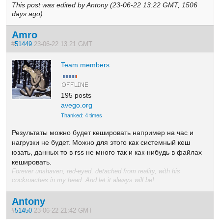
This post was edited by Antony (23-06-22 13:22 GMT, 1506
days ago)
Amro
#
51449
23-06-22 13:21 GMT
Team members
195 posts
avego.org
Thanked: 4 times
Результаты можно будет кешировать например на час и
нагрузки не будет. Можно для этого как системный кеш
юзать, данных то в rss не много так и как-нибудь в файлах
кешировать.
Forever unshaven, red-eyed, detached from reality, with his
cockroaches in my head. And let it always will be!
Antony
#
51450
23-06-22 21:42 GMT