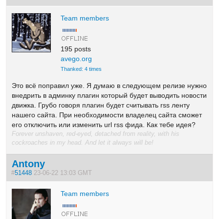
Team members
195 posts
avego.org
Thanked: 4 times
Это всё поправил уже. Я думаю в следующем релизе нужно
внедрить в админку плагин который будет выводить новости
движка. Грубо говоря плагин будет считывать rss ленту
нашего сайта. При необходимости владелец сайта сможет
его отключить или изменить url rss фида. Как тебе идея?
Forever unshaven, red-eyed, detached from reality, with his
cockroaches in my head. And let it always will be!
Antony
#
51448
23-06-22 13:03 GMT
Team members