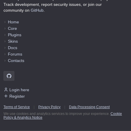
Track development, report security issues, or join our
community on
GitHub
.
Home
Core
Plugins
Skins
Docs
Forums
Contacts
Login here
Register
Terms of Service
|
Privacy Policy
|
Data Processing Consent
We use cookies and analytics services to improve your experience.
Cookie
Policy & Analytics Notice