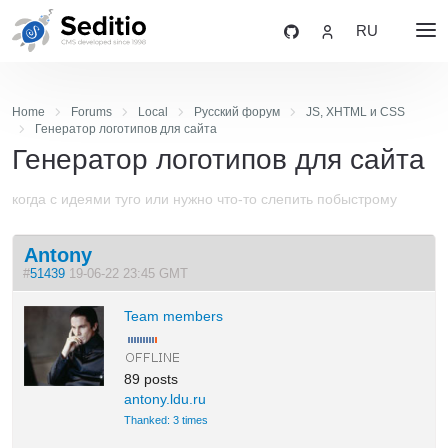
RU
Home
Forums
Local
Русский форум
JS, XHTML и CSS
Генератор логотипов для сайта
Генератор логотипов для сайта
когда с идеями туго или нужно что-то слепить побыстрому
Antony
#
51439
19-06-22 23:45 GMT
Team members
89 posts
antony.ldu.ru
Thanked: 3 times