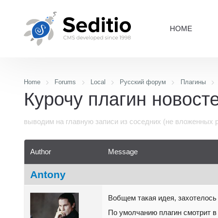
HOME
Home
Forums
Local
Русский форум
Плагины
Курочу плагин новосте
выводим на главную записи из соседних (не вложенных 
Author
Message
Antony
Вобщем такая идея, захотелось 
По умолчанию плагин смотрит в