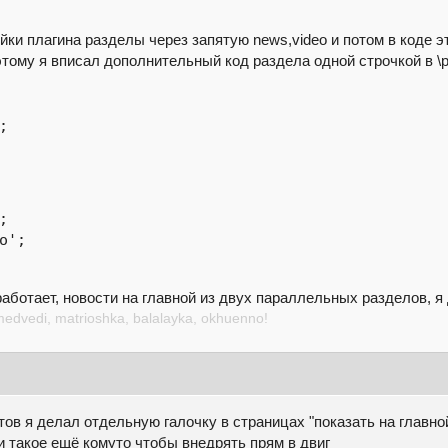
ойки плагина разделы через запятую news,video и потом в коде э
тому я вписал дополнительный код раздела одной строчкой в \p
 работает, новости на главной из двух параллельных разделов,
medvedi, matrioshka, balalayka, okhuenno!
йтов я делал отдельную галочку в страницах "показать на главно
 такое ещё комуто чтобы внедрять прям в двиг