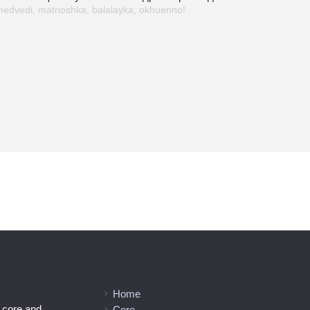
medvedi, matrioshka, balalayka, okhuenno!
Home
l core and
Core