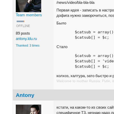
/news/video/bla-bla-bla
Первая идея - записать в настр
Team members
дофига нужно заморочиться, поэ
Было
	$catsub = array();

89 posts
	$catsub[] = $c;
antony.ldu.ru
Thanked: 3 times
Стало
	$catsub = array();

	$catsub[] = 'video';

	$catsub[] = $c;
колхоз, халтура, зато быстро и
Welcome to mother Russia: Putin, 
Antony
кстати, на каком-то из своих са
специфичное ТЗ, незнаю надо ли