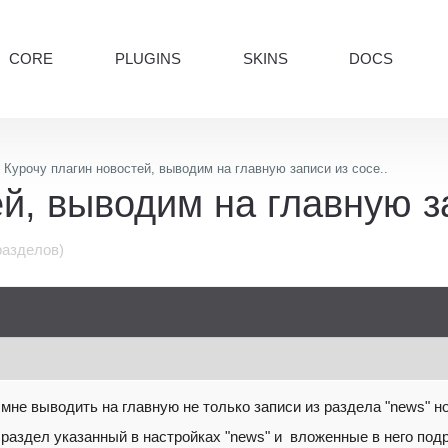
CORE
PLUGINS
SKINS
DOCS
Курочу плагин новостей, выводим на главную записи из сосе..
й, выводим на главную за
разделов)
мне выводить на главную не только записи из раздела "news" но 
 раздел указанный в настройках "news" и вложенные в него по