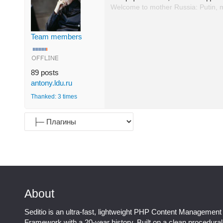
Welcome to mother Russia: Putin, 
Team members
89 posts
antony.ldu.ru
Thanked: 3 times
About
Seditio is an ultra-fast, lightweight PHP Content Management
Framework with a 20-year history. Built on a clean procedura