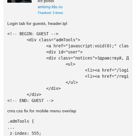
89 posts
antony.ldu.ru
Thanked: 3 times
Login tab for guests, header.tpl
<!-- BEGIN: GUEST -->

	<div class="admTools">

		<a href="javascript:void(0);" class="openTools"><i class="ic-heart"></i></a>

		<div id="user">

		<div class="notices">Здравствуй, Друг! Выбери:</div>

			<ul>

				<li><a href="/login">Вход</a></li>

				<li><a href="/register">Регистрация</a></li>

			</ul>

		</div>

	</div>

<!-- END: GUEST -->
cms.css fix for mobile menu overlap
.admTools {

...

 z-index: 555;
