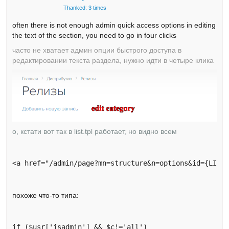
Thanked: 3 times
often there is not enough admin quick access options in editing
the text of the section, you need to go in four clicks
часто не хватает админ опции быстрого доступа в
редактировании текста раздела, нужно идти в четыре клика
о, кстати вот так в list.tpl работает, но видно всем
<a href="/admin/page?mn=structure&n=options&id={LIST
похоже что-то типа:
if ($usr['isadmin'] && $c!='all')
