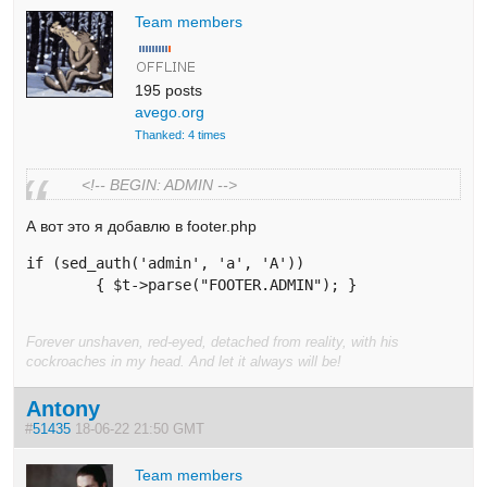
Team members
195 posts
avego.org
Thanked: 4 times
<!-- BEGIN: ADMIN -->
А вот это я добавлю в footer.php
if (sed_auth('admin', 'a', 'A')) 

	{ $t->parse("FOOTER.ADMIN"); }
Forever unshaven, red-eyed, detached from reality, with his
cockroaches in my head. And let it always will be!
Antony
#
51435
18-06-22 21:50 GMT
Team members