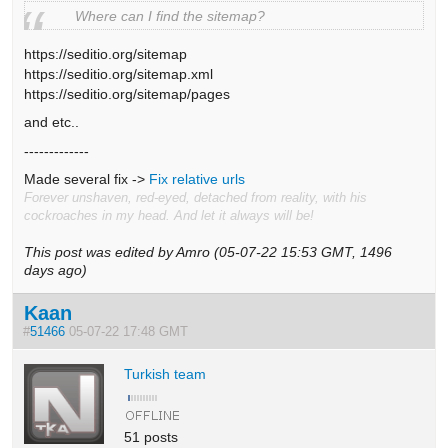
Where can I find the sitemap?
https://seditio.org/sitemap
https://seditio.org/sitemap.xml
https://seditio.org/sitemap/pages
and etc..
-------------
Made several fix ->
Fix relative urls
Forever unshaven, red-eyed, detached from reality, with his
cockroaches in my head. And let it always will be!
This post was edited by Amro (05-07-22 15:53 GMT, 1496
days ago)
Kaan
#
51466
05-07-22 17:48 GMT
Turkish team
51 posts