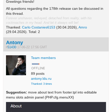
Greetings friends!
All questions regarding the 178th release can be discussed in
this thread.
Forever unshaven, red-eyed, detached from reality, with his
cockroaches in my head. And let it always will be!
Thanked:
Carlo Costanies6153
(30.04.2026),
Amro
(29.04.2026). Total: 2
Antony
#
51430
17-06-22 17:56 GMT
Team members
89 posts
antony.ldu.ru
Thanked: 3 times
Suggestion:
move about text from footer.tpl into editable
menu slots admin panel {PHP.cfg.menuXX}