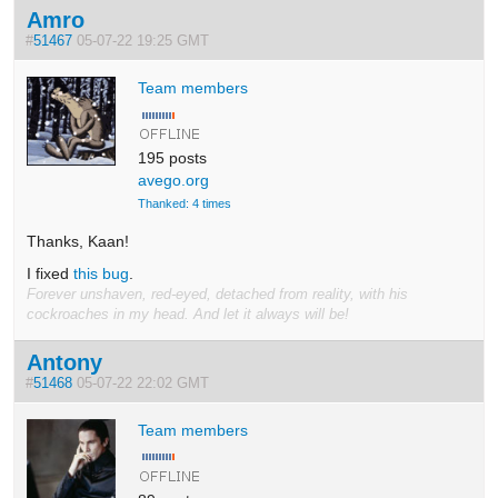
Amro
#
51467
05-07-22 19:25 GMT
Team members
195 posts
avego.org
Thanked: 4 times
Thanks, Kaan!
I fixed
this bug
.
Forever unshaven, red-eyed, detached from reality, with his
cockroaches in my head. And let it always will be!
Antony
#
51468
05-07-22 22:02 GMT
Team members