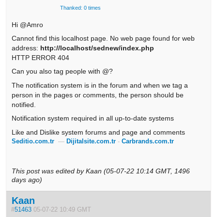
Thanked: 0 times
Hi @Amro
Cannot find this localhost page. No web page found for web
address:
http://localhost/sednew/index.php
HTTP ERROR 404
Can you also tag people with @?
The notification system is in the forum and when we tag a
person in the pages or comments, the person should be
notified.
Notification system required in all up-to-date systems
Like and Dislike system forums and page and comments
Seditio.com.tr
—
Dijitalsite.com.tr
-
Carbrands.com.tr
This post was edited by Kaan (05-07-22 10:14 GMT, 1496
days ago)
Kaan
#
51463
05-07-22 10:49 GMT