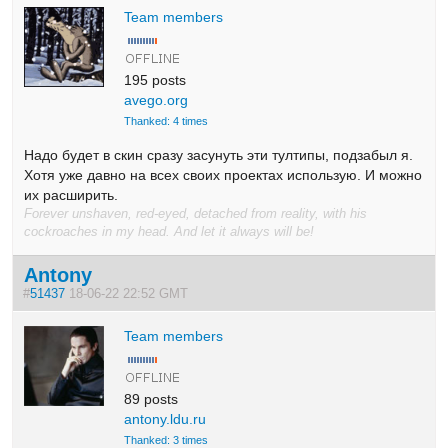
Team members
195 posts
avego.org
Thanked: 4 times
Надо будет в скин сразу засунуть эти тултипы, подзабыл я.
Хотя уже давно на всех своих проектах использую. И можно
их расширить.
Forever unshaven, red-eyed, detached from reality, with his
cockroaches in my head. And let it always will be!
Antony
#
51437
18-06-22 22:52 GMT
Team members
89 posts
antony.ldu.ru
Thanked: 3 times