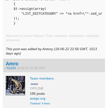
    {

    $t->assign(array(

        "LIST_EDITCATEGORY" => "<a href=\"".sed_url("
    ));

    }
Welcome to mother Russia: Putin, medvedi, matrioshka, balalayka,
okhuenno!
This post was edited by Antony (18-06-22 22:56 GMT, 1513
days ago)
Amro
#
51433
18-06-22 21:28 GMT
Team members
195 posts
avego.org
Thanked: 4 times