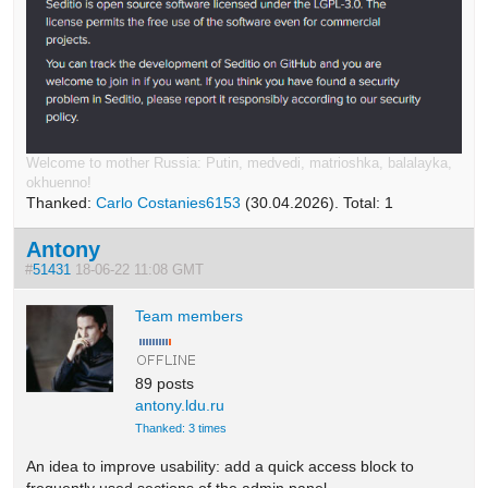
Welcome to mother Russia: Putin, medvedi, matrioshka, balalayka,
okhuenno!
Thanked:
Carlo Costanies6153
(30.04.2026). Total: 1
Antony
#
51431
18-06-22 11:08 GMT
Team members
89 posts
antony.ldu.ru
Thanked: 3 times
An idea to improve usability: add a quick access block to
frequently used sections of the admin panel