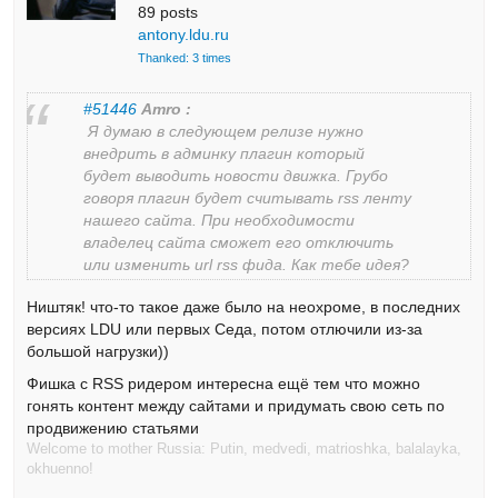
89 posts
antony.ldu.ru
Thanked: 3 times
#51446
Amro :
Я думаю в следующем релизе нужно
внедрить в админку плагин который
будет выводить новости движка. Грубо
говоря плагин будет считывать rss ленту
нашего сайта. При необходимости
владелец сайта сможет его отключить
или изменить url rss фида. Как тебе идея?
Ништяк! что-то такое даже было на неохроме, в последних
версиях LDU или первых Седа, потом отлючили из-за
большой нагрузки))
Фишка с RSS ридером интересна ещё тем что можно
гонять контент между сайтами и придумать свою сеть по
продвижению статьями
Welcome to mother Russia: Putin, medvedi, matrioshka, balalayka,
okhuenno!