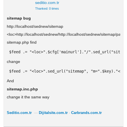
seditio.com.tr
Thanked: 0 times
sitemap bug
http://localhost/sednew/sitemap
<loc>http://localhost/sednew/http://localhost/sednew/sitemap/page
sitemap.php find
 $feed .= "<loc>".$cfg['mainurl']."/".sed_url("sitem
change
 $feed .= "<loc>".sed_url("sitemap", "m=".$key)."</l
And
sitemap.inc.php
change it the same way
Seditio.com.tr
—
Dijitalsite.com.tr
-
Carbrands.com.tr