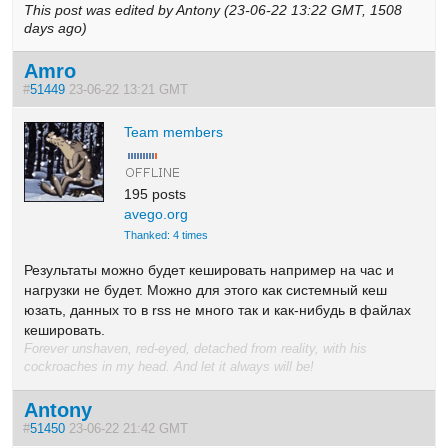
This post was edited by Antony (23-06-22 13:22 GMT, 1508
days ago)
Amro
#
51449
23-06-22 13:21 GMT
Team members
195 posts
avego.org
Thanked: 4 times
Результаты можно будет кешировать например на час и
нагрузки не будет. Можно для этого как системный кеш
юзать, данных то в rss не много так и как-нибудь в файлах
кешировать.
Forever unshaven, red-eyed, detached from reality, with his
cockroaches in my head. And let it always will be!
Antony
#
51450
23-06-22 21:42 GMT