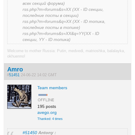
всех секций форума)
rss.php?m=forums&s=XX (XX - ID секции,
последние посты в секции)
rss.php?m=forums&q=XX (XX - ID топика,
последние посты в топике)
rss.php?m=forums&s=XX&q=YY(XX - ID
секции, YY - ID топика)
Welcome to mother Russia: Putin, medvedi, matrioshka, balalayka,
okhuenno!
Amro
#
51451
24-06-22 14:02 GMT
Team members
195 posts
avego.org
Thanked: 4 times
#51450
Antony :