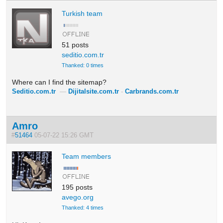
Turkish team
51 posts
seditio.com.tr
Thanked: 0 times
Where can I find the sitemap?
Seditio.com.tr
—
Dijitalsite.com.tr
-
Carbrands.com.tr
Amro
#
51464
05-07-22 15:26 GMT
Team members
195 posts
avego.org
Thanked: 4 times