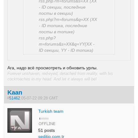
rss.php?m=forums&s=XX (XX
- ID секции, последние
посты в секции)
rss.php?m=forums&q=XX (XX
- ID топика, последние
посты в топике)
rss.php?
m=forums&s=XX&q=YY(XX -
ID секции, YY - ID топика)
Ага, надо всё просмотреть и обновить урлы.
Forever unshaven, red-eyed, detached from reality, with his
cockroaches in my head. And let it always will be!
Kaan
#
51462
05-07-22 09:28 GMT
Turkish team
51 posts
seditio.com.tr