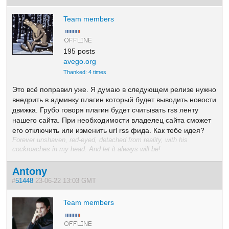
Team members
195 posts
avego.org
Thanked: 4 times
Это всё поправил уже. Я думаю в следующем релизе нужно
внедрить в админку плагин который будет выводить новости
движка. Грубо говоря плагин будет считывать rss ленту
нашего сайта. При необходимости владелец сайта сможет
его отключить или изменить url rss фида. Как тебе идея?
Forever unshaven, red-eyed, detached from reality, with his
cockroaches in my head. And let it always will be!
Antony
#
51448
23-06-22 13:03 GMT
Team members