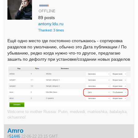
89 posts
antony.ldu.ru
Thanked: 3 times
Ещё одно место где постоянно спотыкаюсь - сортировка
разделов по умолчанию, обычно это Дата публикации / По
убыванию, редко когда нужно что-то другое, предлагаю
зашить по дефолту при установке/создании новых разделов
Welcome to mother Russia: Putin, medvedi, matrioshka, balalayka,
okhuenno!
Amro
#
51446
22-06-22 23:15 GMT