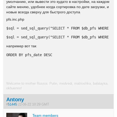
умолчанию, или вывести это кудато в настройки, на каждом
сайте меняю, удобнее когда сортировка по дате загрузки, и
новые всегда сверху для быстрого доступа
pfs.inc.php
$sql = sed_sql_query("SELECT * FROM $db_pfs WHERE pf
$sql = sed_sql_query("SELECT * FROM $db_pfs WHERE pf
например вот так
ORDER BY pfs_date DESC
Welcome to mother Russia: Putin, medvedi, matrioshka, balalayka,
okhuenno!
Antony
#
51445
22-06-22 10:29 GMT
Team members