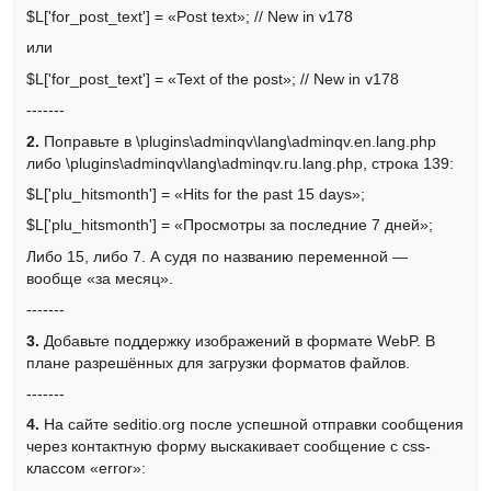
$L['for_post_text'] = «Post text»; // New in v178
или
$L['for_post_text'] = «Text of the post»; // New in v178
-------
2.
Поправьте в \plugins\adminqv\lang\adminqv.en.lang.php
либо \plugins\adminqv\lang\adminqv.ru.lang.php, строка 139:
$L['plu_hitsmonth'] = «Hits for the past 15 days»;
$L['plu_hitsmonth'] = «Просмотры за последние 7 дней»;
Либо 15, либо 7. А судя по названию переменной —
вообще «за месяц».
-------
3.
Добавьте поддержку изображений в формате WebP. В
плане разрешённых для загрузки форматов файлов.
-------
4.
На сайте seditio.org после успешной отправки сообщения
через контактную форму выскакивает сообщение с css-
классом «error»: