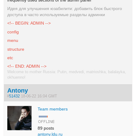
Идея для улучшения юзабилити: добавить блок быстрого
доступа в часто используемые разделы админки
<!-- BEGIN: ADMIN -->
config
menu
structure
etc
<!-- END: ADMIN -->
Welcome to mother Russia: Putin, medvedi, matrioshka, balalayka,
okhuenno!
Antony
#
51432
18-06-22 16:04 GMT
Team members
89 posts
antony.ldu.ru