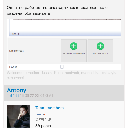
Оппа, не работает вставка картинок в текстовое поле
раздела, оба варианта
Welcome to mother Russia: Putin, medvedi, matrioshka, balalayka,
okhuenno!
Antony
#
51438
18-06-22 23:04 GMT
Team members
89 posts