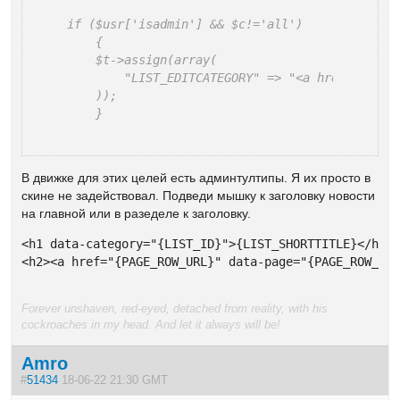
if ($usr['isadmin'] && $c!='all')

    {

    $t->assign(array(

        "LIST_EDITCATEGORY" => "<a href=\"".se
    ));

    }
В движке для этих целей есть админтултипы. Я их просто в
скине не задействовал. Подведи мышку к заголовку новости
на главной или в разеделе к заголовку.
<h1 data-category="{LIST_ID}">{LIST_SHORTTITLE}</h1>

<h2><a href="{PAGE_ROW_URL}" data-page="{PAGE_ROW_ID
Forever unshaven, red-eyed, detached from reality, with his
cockroaches in my head. And let it always will be!
Amro
#
51434
18-06-22 21:30 GMT