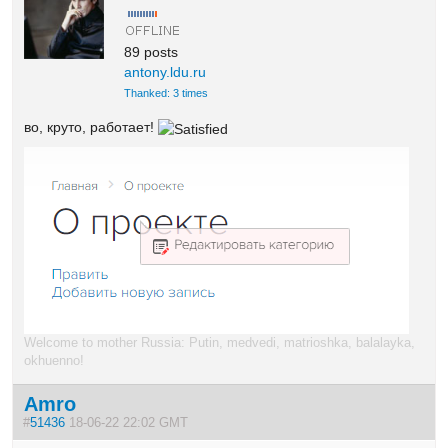
89 posts
antony.ldu.ru
Thanked: 3 times
во, круто, работает!
Welcome to mother Russia: Putin, medvedi, matrioshka, balalayka,
okhuenno!
Amro
#
51436
18-06-22 22:02 GMT