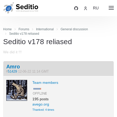
RU
Home
Forums
International
General discussion
Seditio v178 reliased
Seditio v178 reliased
We did it !!!
Amro
#
51429
12-06-22 11:14 GMT
Team members
195 posts
avego.org
Thanked: 4 times