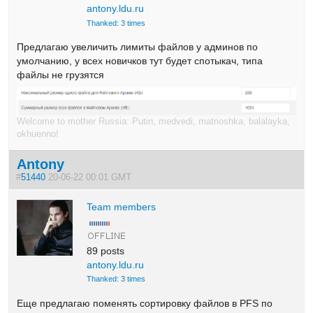
antony.ldu.ru
Thanked: 3 times
Предлагаю увеличить лимиты файлов у админов по
умолчанию, у всех новичков тут будет спотыкач, типа
файлы не грузятся
Welcome to mother Russia: Putin, medvedi, matrioshka, balalayka,
okhuenno!
Antony
#
51440
20-06-22 00:01 GMT
Team members
89 posts
antony.ldu.ru
Thanked: 3 times
Еще предлагаю поменять сортировку файлов в PFS по