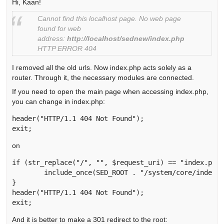
Hi, Kaan!
Cannot find this localhost page. No web page
found for web
address:
http://localhost/sednew/index.php
HTTP ERROR 404
I removed all the old urls. Now index.php acts solely as a
router. Through it, the necessary modules are connected.
If you need to open the main page when accessing index.php,
you can change in index.php:
header("HTTP/1.1 404 Not Found");

exit; 
on
if (str_replace("/", "", $request_uri) == "index.php"
	include_once(SED_ROOT . "/system/core/index/index.php");

}

header("HTTP/1.1 404 Not Found");

exit; 
And it is better to make a 301 redirect to the root: