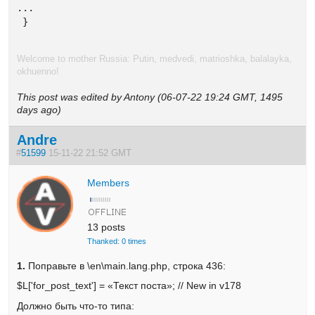
...

 }
Welcome to mother Russia: Putin, medvedi, matrioshka, balalayka,
okhuenno!
This post was edited by Antony (06-07-22 19:24 GMT, 1495
days ago)
Andre
#
51599
15-11-22 21:52 GMT
Members
13 posts
Thanked: 0 times
1.
Поправьте в \en\main.lang.php, строка 436:
$L['for_post_text'] = «Текст поста»; // New in v178
Должно быть что-то типа: