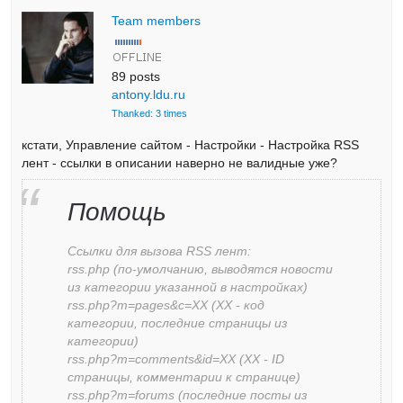
Team members
89 posts
antony.ldu.ru
Thanked: 3 times
кстати, Управление сайтом - Настройки - Настройка RSS
лент - ссылки в описании наверно не валидные уже?
Помощь
Ссылки для вызова RSS лент:
rss.php (по-умолчанию, выводятся новости
из категории указанной в настройках)
rss.php?m=pages&c=XX (XX - код
категории, последние страницы из
категории)
rss.php?m=comments&id=XX (XX - ID
страницы, комментарии к странице)
rss.php?m=forums (последние посты из