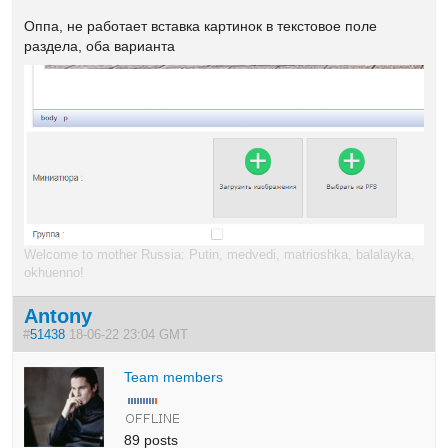
Оппа, не работает вставка картинок в текстовое поле
раздела, оба варианта
Welcome to mother Russia: Putin, medvedi, matrioshka, balalayka,
okhuenno!
Antony
#
51438
18-06-22 23:04 GMT
Team members
89 posts