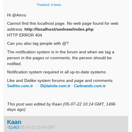
Thanked: 0 times
Hi @Amro
Cannot find this localhost page. No web page found for web
address:
http://localhost/sednew/index.php
HTTP ERROR 404
Can you also tag people with @?
The notification system is in the forum and when we tag a
person in the pages or comments, the person should be
notified.
Notification system required in all up-to-date systems
Like and Dislike system forums and page and comments
Seditio.com.tr
—
Dijitalsite.com.tr
-
Carbrands.com.tr
This post was edited by Kaan (05-07-22 10:14 GMT, 1496
days ago)
Kaan
#
51463
05-07-22 10:49 GMT