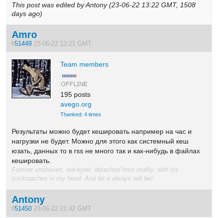
This post was edited by Antony (23-06-22 13:22 GMT, 1508
days ago)
Amro
#
51449
23-06-22 13:21 GMT
Team members
195 posts
avego.org
Thanked: 4 times
Результаты можно будет кешировать например на час и
нагрузки не будет. Можно для этого как системный кеш
юзать, данных то в rss не много так и как-нибудь в файлах
кешировать.
Forever unshaven, red-eyed, detached from reality, with his
cockroaches in my head. And let it always will be!
Antony
#
51450
23-06-22 21:42 GMT