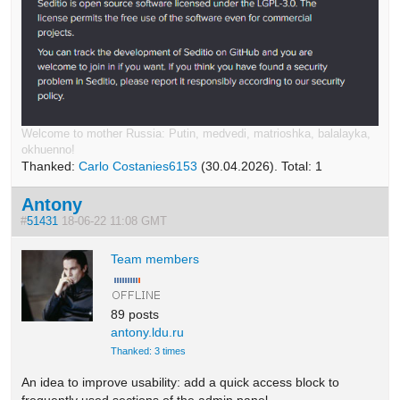
Welcome to mother Russia: Putin, medvedi, matrioshka, balalayka,
okhuenno!
Thanked:
Carlo Costanies6153
(30.04.2026). Total: 1
Antony
#
51431
18-06-22 11:08 GMT
Team members
89 posts
antony.ldu.ru
Thanked: 3 times
An idea to improve usability: add a quick access block to
frequently used sections of the admin panel