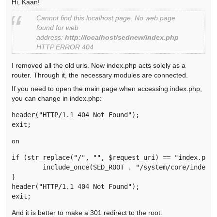
Hi, Kaan!
Cannot find this localhost page. No web page
found for web
address:
http://localhost/sednew/index.php
HTTP ERROR 404
I removed all the old urls. Now index.php acts solely as a
router. Through it, the necessary modules are connected.
If you need to open the main page when accessing index.php,
you can change in index.php:
header("HTTP/1.1 404 Not Found");

exit; 
on
if (str_replace("/", "", $request_uri) == "index.php"
	include_once(SED_ROOT . "/system/core/index/index.php");

}

header("HTTP/1.1 404 Not Found");

exit; 
And it is better to make a 301 redirect to the root: