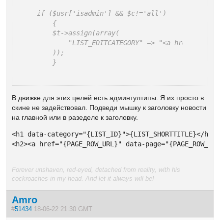
if ($usr['isadmin'] && $c!='all')

    {

    $t->assign(array(

        "LIST_EDITCATEGORY" => "<a href=\"".se
    ));

    }
В движке для этих целей есть админтултипы. Я их просто в
скине не задействовал. Подведи мышку к заголовку новости
на главной или в разеделе к заголовку.
<h1 data-category="{LIST_ID}">{LIST_SHORTTITLE}</h1>

<h2><a href="{PAGE_ROW_URL}" data-page="{PAGE_ROW_ID
Forever unshaven, red-eyed, detached from reality, with his
cockroaches in my head. And let it always will be!
Amro
#
51434
18-06-22 21:30 GMT