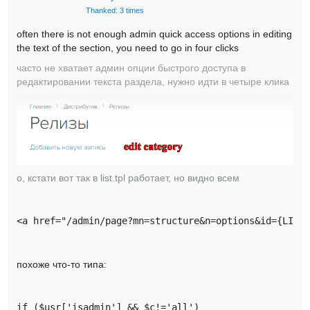
Thanked: 3 times
often there is not enough admin quick access options in editing
the text of the section, you need to go in four clicks
часто не хватает админ опции быстрого доступа в
редактировании текста раздела, нужно идти в четыре клика
о, кстати вот так в list.tpl работает, но видно всем
<a href="/admin/page?mn=structure&n=options&id={LIST
похоже что-то типа:
if ($usr['isadmin'] && $c!='all')
