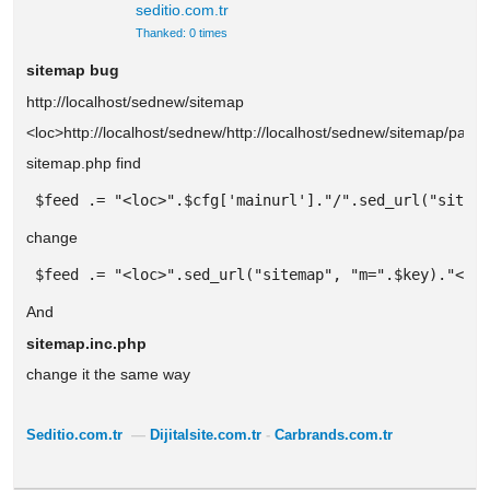
seditio.com.tr
Thanked: 0 times
sitemap bug
http://localhost/sednew/sitemap
<loc>http://localhost/sednew/http://localhost/sednew/sitemap/page
sitemap.php find
 $feed .= "<loc>".$cfg['mainurl']."/".sed_url("sitem
change
 $feed .= "<loc>".sed_url("sitemap", "m=".$key)."</l
And
sitemap.inc.php
change it the same way
Seditio.com.tr
—
Dijitalsite.com.tr
-
Carbrands.com.tr