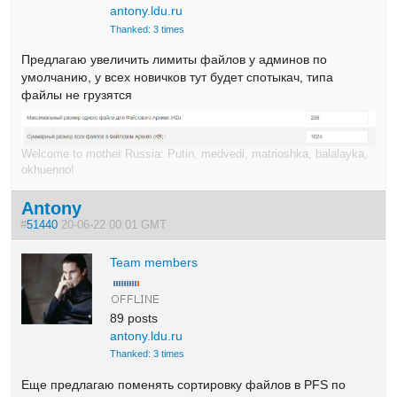
antony.ldu.ru
Thanked: 3 times
Предлагаю увеличить лимиты файлов у админов по
умолчанию, у всех новичков тут будет спотыкач, типа
файлы не грузятся
Welcome to mother Russia: Putin, medvedi, matrioshka, balalayka,
okhuenno!
Antony
#
51440
20-06-22 00:01 GMT
Team members
89 posts
antony.ldu.ru
Thanked: 3 times
Еще предлагаю поменять сортировку файлов в PFS по