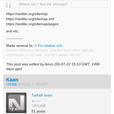
Where can I find the sitemap?
https://seditio.org/sitemap
https://seditio.org/sitemap.xml
https://seditio.org/sitemap/pages
and etc..
-------------
Made several fix ->
Fix relative urls
Forever unshaven, red-eyed, detached from reality, with his
cockroaches in my head. And let it always will be!
This post was edited by Amro (05-07-22 15:53 GMT, 1496
days ago)
Kaan
#
51466
05-07-22 17:48 GMT
Turkish team
51 posts