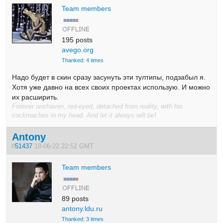
Team members
195 posts
avego.org
Thanked: 4 times
Надо будет в скин сразу засунуть эти тултипы, подзабыл я.
Хотя уже давно на всех своих проектах использую. И можно
их расширить.
Forever unshaven, red-eyed, detached from reality, with his
cockroaches in my head. And let it always will be!
Antony
#
51437
18-06-22 22:52 GMT
Team members
89 posts
antony.ldu.ru
Thanked: 3 times