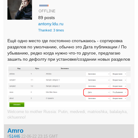
89 posts
antony.ldu.ru
Thanked: 3 times
Ещё одно место где постоянно спотыкаюсь - сортировка
разделов по умолчанию, обычно это Дата публикации / По
убыванию, редко когда нужно что-то другое, предлагаю
зашить по дефолту при установке/создании новых разделов
Welcome to mother Russia: Putin, medvedi, matrioshka, balalayka,
okhuenno!
Amro
#
51446
22-06-22 23:15 GMT