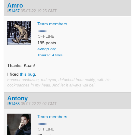
Amro
#
51467
05-07-22 19:25 GMT
Team members
195 posts
avego.org
Thanked: 4 times
Thanks, Kaan!
I fixed
this bug
.
Forever unshaven, red-eyed, detached from reality, with his
cockroaches in my head. And let it always will be!
Antony
#
51468
05-07-22 22:02 GMT
Team members