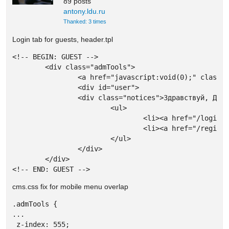
89 posts
antony.ldu.ru
Thanked: 3 times
Login tab for guests, header.tpl
<!-- BEGIN: GUEST -->

	<div class="admTools">

		<a href="javascript:void(0);" class="openTools"><i class="ic-heart"></i></a>

		<div id="user">

		<div class="notices">Здравствуй, Друг! Выбери:</div>

			<ul>

				<li><a href="/login">Вход</a></li>

				<li><a href="/register">Регистрация</a></li>

			</ul>

		</div>

	</div>

<!-- END: GUEST -->
cms.css fix for mobile menu overlap
.admTools {

...

 z-index: 555;
