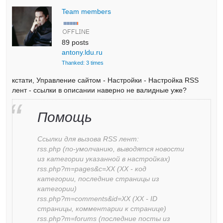
Team members
89 posts
antony.ldu.ru
Thanked: 3 times
кстати, Управление сайтом - Настройки - Настройка RSS
лент - ссылки в описании наверно не валидные уже?
Помощь
Ссылки для вызова RSS лент:
rss.php (по-умолчанию, выводятся новости
из категории указанной в настройках)
rss.php?m=pages&c=XX (XX - код
категории, последние страницы из
категории)
rss.php?m=comments&id=XX (XX - ID
страницы, комментарии к странице)
rss.php?m=forums (последние посты из