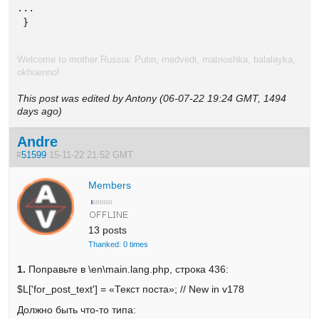
...

 }
Welcome to mother Russia: Putin, medvedi, matrioshka, balalayka,
okhuenno!
This post was edited by Antony (06-07-22 19:24 GMT, 1494
days ago)
Andre
#
51599
15-11-22 21:52 GMT
Members
13 posts
Thanked: 0 times
1.
Поправьте в \en\main.lang.php, строка 436:
$L['for_post_text'] = «Текст поста»; // New in v178
Должно быть что-то типа: