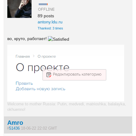
89 posts
antony.ldu.ru
Thanked: 3 times
во, круто, работает!
Welcome to mother Russia: Putin, medvedi, matrioshka, balalayka,
okhuenno!
Amro
#
51436
18-06-22 22:02 GMT