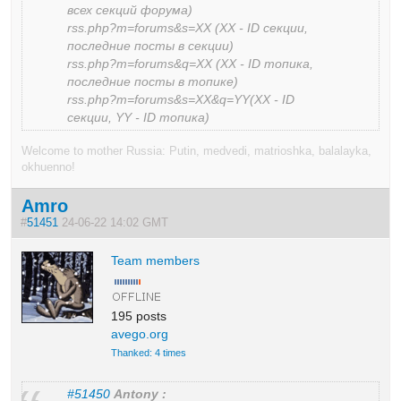
всех секций форума)
rss.php?m=forums&s=XX (XX - ID секции,
последние посты в секции)
rss.php?m=forums&q=XX (XX - ID топика,
последние посты в топике)
rss.php?m=forums&s=XX&q=YY(XX - ID
секции, YY - ID топика)
Welcome to mother Russia: Putin, medvedi, matrioshka, balalayka,
okhuenno!
Amro
#
51451
24-06-22 14:02 GMT
Team members
195 posts
avego.org
Thanked: 4 times
#51450
Antony :