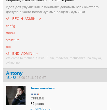
Идея для улучшения юзабилити: добавить блок быстрого
доступа в часто используемые разделы админки
<!-- BEGIN: ADMIN -->
config
menu
structure
etc
<!-- END: ADMIN -->
Welcome to mother Russia: Putin, medvedi, matrioshka, balalayka,
okhuenno!
Antony
#
51432
18-06-22 16:04 GMT
Team members
89 posts
antony.ldu.ru