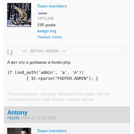
Team members
195 posts
avego.org
Thanked: 4 times
<!-- BEGIN: ADMIN -->
А вот это я добавлю в footer.php
if (sed_auth('admin', 'a', 'A')) 

	{ $t->parse("FOOTER.ADMIN"); }
Forever unshaven, red-eyed, detached from reality, with his
cockroaches in my head. And let it always will be!
Antony
#
51435
18-06-22 21:50 GMT
Team members