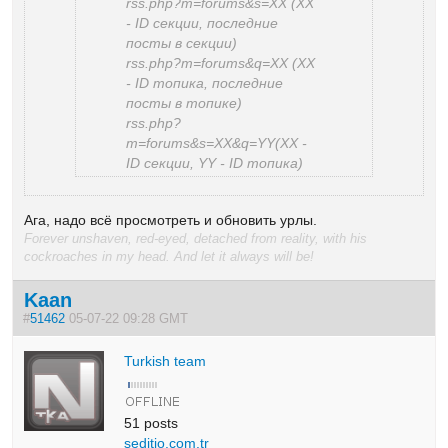
rss.php?m=forums&s=XX (XX
- ID секции, последние
посты в секции)
rss.php?m=forums&q=XX (XX
- ID топика, последние
посты в топике)
rss.php?
m=forums&s=XX&q=YY(XX -
ID секции, YY - ID топика)
Ага, надо всё просмотреть и обновить урлы.
Forever unshaven, red-eyed, detached from reality, with his
cockroaches in my head. And let it always will be!
Kaan
#
51462
05-07-22 09:28 GMT
Turkish team
51 posts
seditio.com.tr