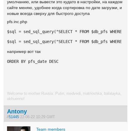
умолчанию, или вывести это кудато в настройки, на каждом
сайте меняю, удобнее когда сортировка по дате загрузки, и
новые всегда сверху для быстрого доступа
pfs.inc.php
$sql = sed_sql_query("SELECT * FROM $db_pfs WHERE pf
$sql = sed_sql_query("SELECT * FROM $db_pfs WHERE pf
например вот так
ORDER BY pfs_date DESC
Welcome to mother Russia: Putin, medvedi, matrioshka, balalayka,
okhuenno!
Antony
#
51445
22-06-22 10:29 GMT
Team members