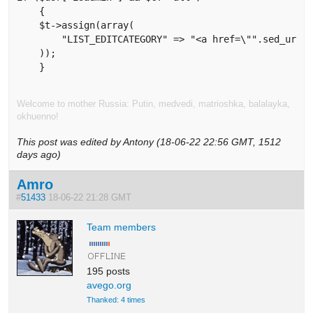
    {

    $t->assign(array(

        "LIST_EDITCATEGORY" => "<a href=\"".sed_url("
    ));

    }
Welcome to mother Russia: Putin, medvedi, matrioshka, balalayka,
okhuenno!
This post was edited by Antony (18-06-22 22:56 GMT, 1512
days ago)
Amro
#
51433
18-06-22 21:28 GMT
Team members
195 posts
avego.org
Thanked: 4 times