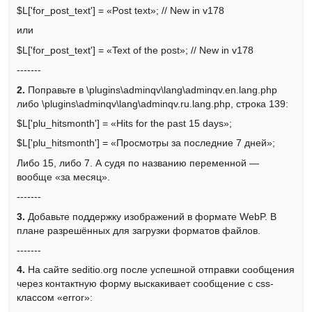
$L['for_post_text'] = «Post text»; // New in v178
или
$L['for_post_text'] = «Text of the post»; // New in v178
-------
2.
Поправьте в \plugins\adminqv\lang\adminqv.en.lang.php
либо \plugins\adminqv\lang\adminqv.ru.lang.php, строка 139:
$L['plu_hitsmonth'] = «Hits for the past 15 days»;
$L['plu_hitsmonth'] = «Просмотры за последние 7 дней»;
Либо 15, либо 7. А судя по названию переменной —
вообще «за месяц».
-------
3.
Добавьте поддержку изображений в формате WebP. В
плане разрешённых для загрузки форматов файлов.
-------
4.
На сайте seditio.org после успешной отправки сообщения
через контактную форму выскакивает сообщение с css-
классом «error»: