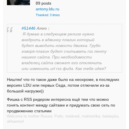
89 posts
antony.ldu.ru
Thanked: 3 times
#51446
Amro :
Я думаю в следующем релизе нужно
внедрить в админку плагин который
будет выводить новости движка. Грубо
говоря плагин будет считывать rss ленту
нашего сайта. При необходимости
владелец сайта сможет его отключить
или изменить url rss фида. Как тебе идея?
Ништяк! что-то такое даже было на неохроме, в последних
версиях LDU или первых Седа, потом отлючили из-за
большой нагрузки))
Фишка с RSS ридером интересна ещё тем что можно
гонять контент между сайтами и придумать свою сеть по
продвижению статьями
Welcome to mother Russia: Putin, medvedi, matrioshka, balalayka,
okhuenno!