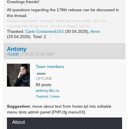
Greetings friends!
All questions regarding the 178th release can be discussed in
this thread.
Forever unshaven, red-eyed, detached from reality, with his
cockroaches in my head. And let it always will be!
Thanked:
Carlo Costanies6153
(30.04.2026),
Amro
(29.04.2026). Total: 2
Antony
#
51430
17-06-22 17:56 GMT
Team members
89 posts
antony.ldu.ru
Thanked: 3 times
Suggestion:
move about text from footer.tpl into editable
menu slots admin panel {PHP.cfg.menuXX}