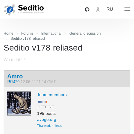
RU
Home
Forums
International
General discussion
Seditio v178 reliased
Seditio v178 reliased
We did it !!!
Amro
#
51429
12-06-22 11:14 GMT
Team members
195 posts
avego.org
Thanked: 4 times