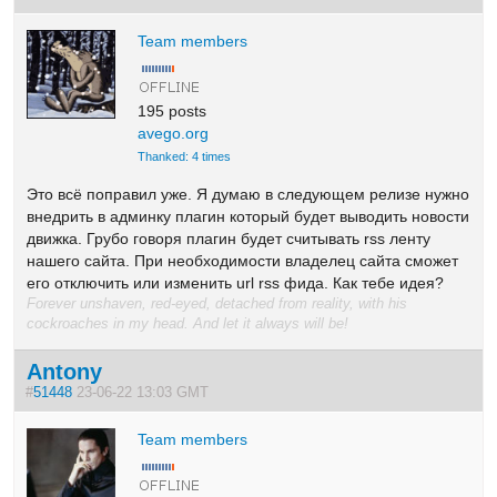
Team members
195 posts
avego.org
Thanked: 4 times
Это всё поправил уже. Я думаю в следующем релизе нужно
внедрить в админку плагин который будет выводить новости
движка. Грубо говоря плагин будет считывать rss ленту
нашего сайта. При необходимости владелец сайта сможет
его отключить или изменить url rss фида. Как тебе идея?
Forever unshaven, red-eyed, detached from reality, with his
cockroaches in my head. And let it always will be!
Antony
#
51448
23-06-22 13:03 GMT
Team members