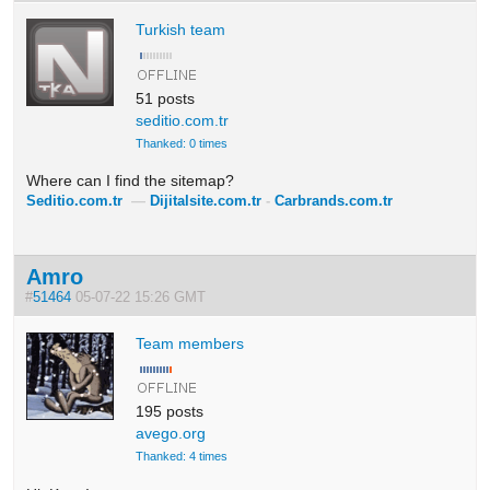
Turkish team
51 posts
seditio.com.tr
Thanked: 0 times
Where can I find the sitemap?
Seditio.com.tr
—
Dijitalsite.com.tr
-
Carbrands.com.tr
Amro
#
51464
05-07-22 15:26 GMT
Team members
195 posts
avego.org
Thanked: 4 times