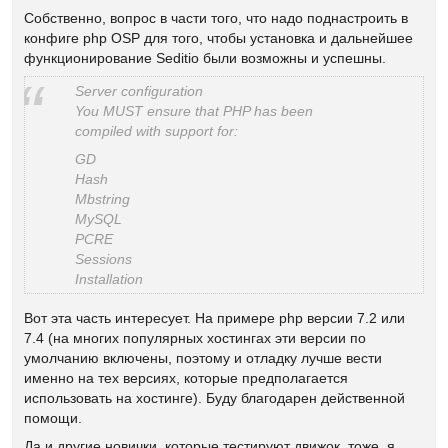
Собственно, вопрос в части того, что надо поднастроить в
конфиге php OSP для того, чтобы установка и дальнейшее
функционирование Seditio были возможны и успешны.
Server configuration
You MUST ensure that PHP has been
compiled with support for:
GD
Hash
Mbstring
MySQL
PCRE
Sessions
Installation
Вот эта часть интересует. На примере php версии 7.2 или
7.4 (на многих популярных хостингах эти версии по
умолчанию включены, поэтому и отладку лучше вести
именно на тех версиях, которые предполагается
использовать на хостинге). Буду благодарен действенной
помощи.
Да и другие новички, которые тестируют движок, тоже, я