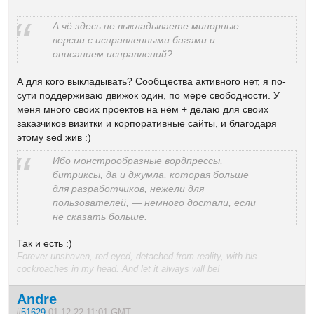
А чё здесь не выкладываете минорные
версии с исправленными багами и
описанием исправлений?
А для кого выкладывать? Сообщества активного нет, я по-
сути поддерживаю движок один, по мере свободности. У
меня много своих проектов на нём + делаю для своих
заказчиков визитки и корпоративные сайты, и благодаря
этому sed жив :)
Ибо монстрообразные вордпрессы,
битриксы, да и джумла, которая больше
для разработчиков, нежели для
пользователей, — немного достали, если
не сказать больше.
Так и есть :)
Forever unshaven, red-eyed, detached from reality, with his
cockroaches in my head. And let it always will be!
Andre
#
51629
01-12-22 11:01 GMT