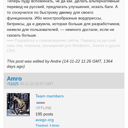
Теперь буду вспоминать, чё да как. Делать альтернативный
перевод на русский, предлагать улучшения, искать баги. А
то соскучился по быстрому движку для своего
функционала. Ибо монстрообразные вордпрессы,
битриксы, да и джумла, которая больше для разработчиков,
нежели для пользователей, — немного достали, если не
сказать больше.
>>>
Разработка и сопровождение сайтов. Перевод на русский
язык тем, плагинов, расширений для Wordpress, Joomla и других
CMS.
This post was edited by Andre (14-11-22 11:26 GMT, 1364
days ago)
Amro
#
51625
30-11-22 20:07 GMT
Team members
195 posts
avego.org
Thanked: 4 times