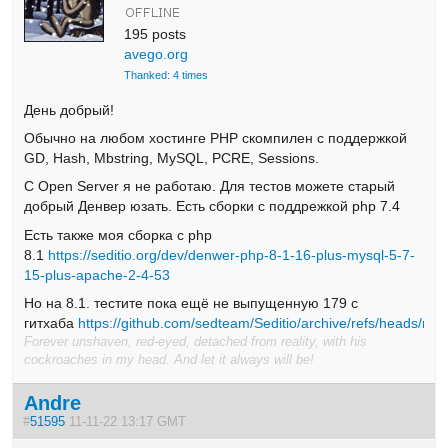
195 posts
avego.org
Thanked: 4 times
День добрый!
Обычно на любом хостинге PHP скомпилен с поддержкой
GD, Hash, Mbstring, MySQL, PCRE, Sessions.
C Open Server я не работаю. Для тестов можете старый
добрый Денвер юзать. Есть сборки с поддрежкой php 7.4
Есть также моя сборка с php
8.1
https://seditio.org/dev/denwer-php-8-1-16-plus-mysql-5-7-
15-plus-apache-2-4-53
Но на 8.1. тестите пока ещё не выпущенную 179 с
гитхаба
https://github.com/sedteam/Seditio/archive/refs/heads/mas
Forever unshaven, red-eyed, detached from reality, with his
cockroaches in my head. And let it always will be!
Andre
#
51595
11-11-22 13:17 GMT