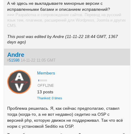
А чё здесь не выкладываете минорные версии с
исправленными багами и описанием исправлений?
>>>
Разработка и сопровождение сайтов. Перевод на русский
язык тем, плагинов, расширений для Wordpress, Joomla и других
CMS.
This post was edited by Andre (11-11-22 18:44 GMT, 1367
days ago)
Andre
#
51598
14-11-22 11:05 GMT
Members
13 posts
Thanked: 0 times
Проблема решилась. Я, как сейчас предполагаю, ставил
тогда (когда-то, а не вот недавно) седитио на OSP с
версией php, которую движок не поддерживал. Так что всё
норм с установкой Seditio на OSP.