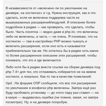
В независимости от «включено ли по умолчанию на
денвере, на хостингах» и т.д. Нужна инструкция, как и что
сделать, если не включена поддержка части из
вышеуказанных расширений/модулей. И описание более
подробное в ридми — как проверить, что сделать, чтобы
было. Часть понятна — видно даже в php.ini, что включены
либо не включены, а часть — не очень. Я понимаю, что на
хостингах — там в настройках PHP можно тыкнуть и
включить расширение, если оно есть и называется
приблизительно так же. Но хотелось бы в ридми хоть какое-
то более расширенное описание этих расширений, чтобы
понимать, что это и где включается.
Либо хотя бы в ридми внести ссылки на сборки денвера под
php 7.4+ для тех, кто отлаживать собирается не на живом
хостинге, а локально. Как-то так в качестве пожеланий.
Upd.: На форуме OSP сообщили, что все эти расширения
по умолчанию в конфигах php включены. Завтра ещё раз
буду пробовать установку — до этого пару раз ставил — ни
в какую — выдавалась ошибка (не помню, какая, но завтра
посмотрю). Ну, и на денвере попробую.