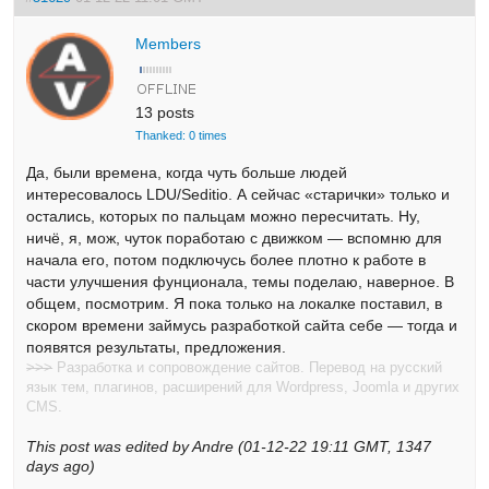
Members
13 posts
Thanked: 0 times
Да, были времена, когда чуть больше людей
интересовалось LDU/Seditio. А сейчас «старички» только и
остались, которых по пальцам можно пересчитать. Ну,
ничё, я, мож, чуток поработаю с движком — вспомню для
начала его, потом подключусь более плотно к работе в
части улучшения фунционала, темы поделаю, наверное. В
общем, посмотрим. Я пока только на локалке поставил, в
скором времени займусь разработкой сайта себе — тогда и
появятся результаты, предложения.
>>>
Разработка и сопровождение сайтов. Перевод на русский
язык тем, плагинов, расширений для Wordpress, Joomla и других
CMS.
This post was edited by Andre (01-12-22 19:11 GMT, 1347
days ago)