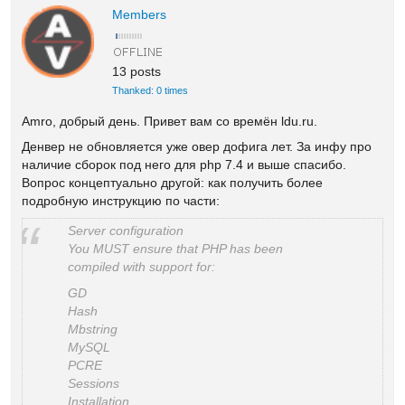
Members
13 posts
Thanked: 0 times
Amro, добрый день. Привет вам со времён ldu.ru.
Денвер не обновляется уже овер дофига лет. За инфу про
наличие сборок под него для php 7.4 и выше спасибо.
Вопрос концептуально другой: как получить более
подробную инструкцию по части:
Server configuration
You MUST ensure that PHP has been
compiled with support for:
GD
Hash
Mbstring
MySQL
PCRE
Sessions
Installation