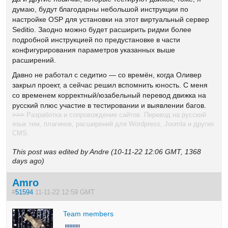
думаю, будут благодарны небольшой инструкции по
настройке OSP для установки на этот виртуальный сервер
Seditio. Заодно можно будет расширить ридми более
подробной инструкцией по предустановке в части
конфигурирования параметров указанных выше
расширений.
Давно не работал с седитио — со времён, когда Оливер
закрыл проект, а сейчас решил вспомнить юность. С меня
со временем корректный/юзабельный перевод движка на
русский плюс участие в тестировании и выявлении багов.
>>>
Разработка и сопровождение сайтов. Перевод на русский
язык тем, плагинов, расширений для Wordpress, Joomla и других
CMS.
This post was edited by Andre (10-11-22 12:06 GMT, 1368
days ago)
Amro
#
51594
11-11-22 12:59 GMT
Team members