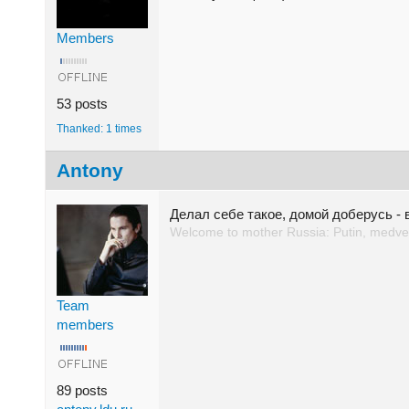
Members
53 posts
Thanked: 1 times
Antony
Делал себе такое, домой доберусь -
Welcome to mother Russia: Putin, medved
Team
members
89 posts