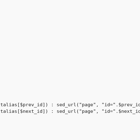
talias[$prev_id]) : sed_url("page", "id=".$prev_id
talias[$next_id]) : sed_url("page", "id=".$next_id