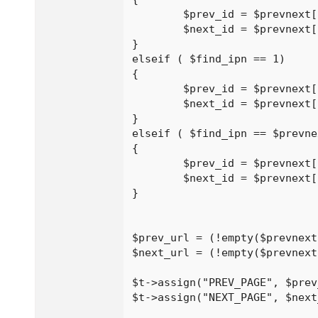
	$prev_id = $prevnext[$find_ipn-1];

	$next_id = $prevnext[$find_ipn+1];

}

elseif ( $find_ipn == 1) 

{

	$prev_id = $prevnext[$prevnext_count];

	$next_id = $prevnext[$find_ipn+1];

}

elseif ( $find_ipn == $prevne
{

	$prev_id = $prevnext[$find_ipn-1];

	$next_id = $prevnext[1];

}

$prev_url = (!empty($prevnext
$next_url = (!empty($prevnext
$t->assign("PREV_PAGE", $prev
$t->assign("NEXT_PAGE", $next