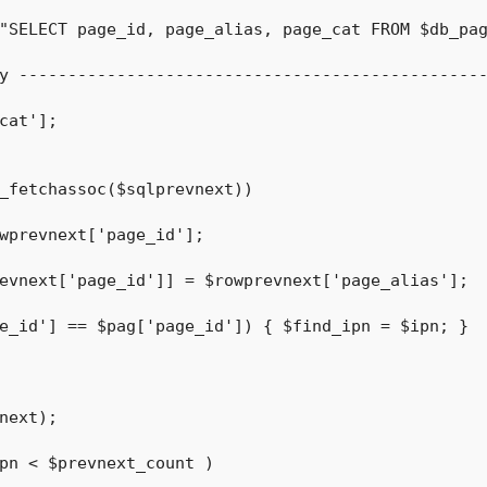
"SELECT page_id, page_alias, page_cat FROM $db_pag
y ------------------------------------------------
cat'];

_fetchassoc($sqlprevnext))

next);

pn < $prevnext_count )
