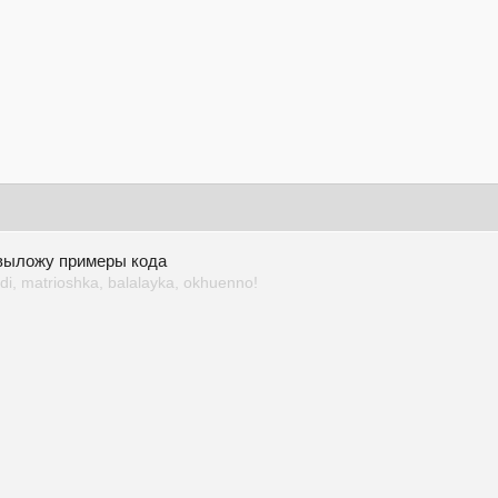
 выложу примеры кода
i, matrioshka, balalayka, okhuenno!