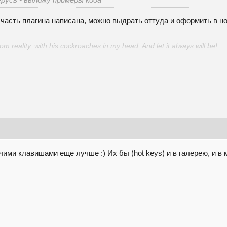
часть плагина написана, можно выдрать оттуда и оформить в но
 reality, with his cockroaches in my head. And let it always will be!
ячими клавишами еще лучше :) Их бы (hot keys) и в галерею, и в