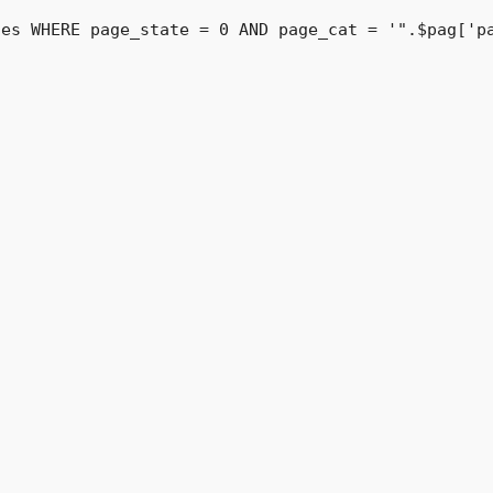
es WHERE page_state = 0 AND page_cat = '".$pag['pa

