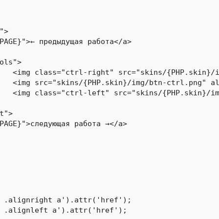
бота" />

l" />

бота" />

 .alignright a').attr('href');

 .alignleft a').attr('href');
