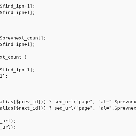
xt_count )

alias[$prev_id])) ? sed_url("page", "al=".$prevnex
alias[$next_id])) ? sed_url("page", "al=".$prevnex
_url);

_url);