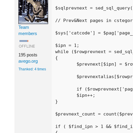
$sqlprevnext = sed_sql_query(
// Prev&Next pages in cstegor
Team
$sys['catcode'] = $pag['page_
members
$ipn = 1;

while ($rowprevnext = sed_sql
195 posts
{

avego.org
	$prevnext[$ipn] = $rowprevnext['page_id'];

Thanked: 4 times
	$prevnextalias[$rowprevnext['page_id']] = $rowprevnext['page_alias'];

	if ($rowprevnext['page_id'] == $pag['page_id']) { $find_ipn = $ipn; }

	$ipn++;

}

$prevnext_count = count($prev
if ( $find_ipn > 1 && $find_i
{
