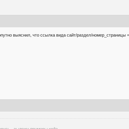
попутно выяснил, что ссылка вида сайт/раздел/номер_страницы 
ерусь - выложу примеры кода