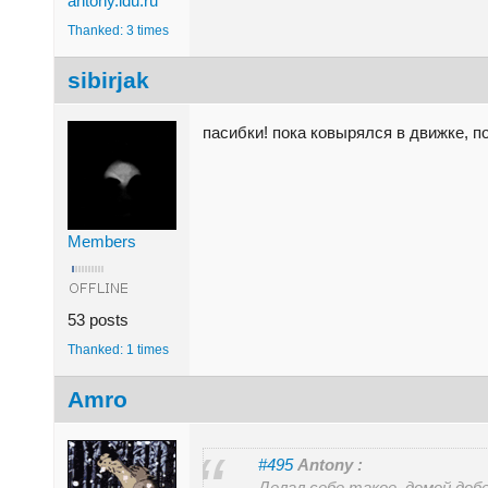
antony.ldu.ru
Thanked: 3 times
sibirjak
пасибки! пока ковырялся в движке, 
Members
53 posts
Thanked: 1 times
Amro
#495
Antony :
Делал себе такое, домой доб