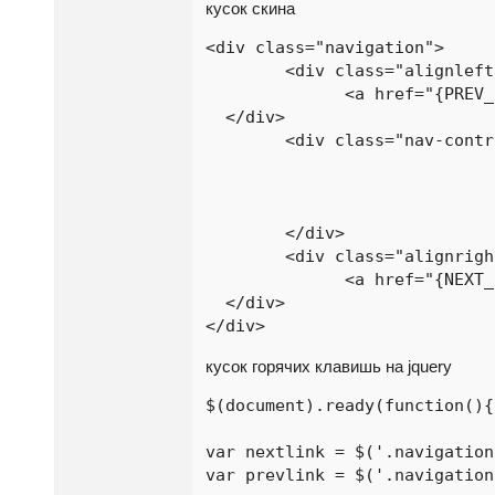
кусок скина
<div class="navigation">

	<div class="alignleft">

	      <a href="{PREV_PAGE}">← предыдущая работа</a>				

  </div>

	<div class="nav-controls"> 

				<img class="ctrl-right" src="skins/{PHP.skin}/img/btn-right.png" alt="предыдущая ра
				<img src="skins/{PHP.skin}/img/btn-ctrl.png" alt="Ctr
				<img class="ctrl-left" src="skins/{PHP.skin}/img/btn-left.png" alt="следующая ра
	</div>

	<div class="alignright">

	      <a href="{NEXT_PAGE}">следующая работа →</a>				

  </div>

</div>
кусок горячих клавишь на jquery
$(document).ready(function(){

var nextlink = $('.navigation
var prevlink = $('.navigation