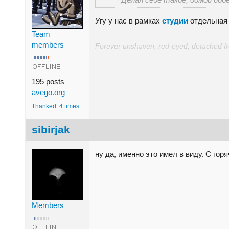
Угу у нас в рамках
студии
отдельная 
Team
members
Forever unshaven, red-eyed, detached from
195 posts
avego.org
Thanked: 4 times
sibirjak
ну да, именно это имел в виду. С гор
Members