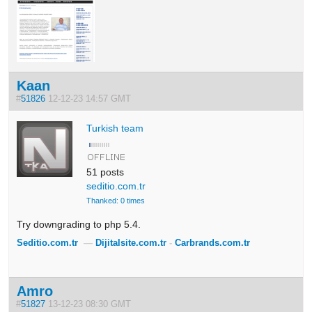
Kaan
#
51826
12-12-23 14:57 GMT
Turkish team
51 posts
seditio.com.tr
Thanked: 0 times
Try downgrading to php 5.4.
Seditio.com.tr
—
Dijitalsite.com.tr
-
Carbrands.com.tr
Amro
#
51827
13-12-23 08:30 GMT