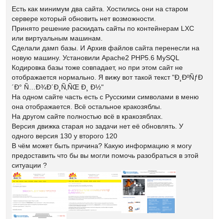
Есть как минимум два сайта. Хостились они на старом
сервере который обновить нет возможности.
Принято решение раскидать сайты по контейнерам LXC
или виртуальным машинам.
Сделали дамп базы. И Архив файлов сайта перенесли на
новую машину. Установили Apache2 PHP5.6 MySQL
Кодировка базы тоже совпадает, но при этом сайт не
отображается нормально. Я вижу вот такой текст "Ð¸ÐºÑƒÐ
´Ð° Ñ…Ð¾Ð´Ð¸Ñ‚ÑŒ Ð¸ Ð½"
На одном сайте часть есть с Русскими символами в меню
она отображается. Всё остальное кракозяблы.
На другом сайте полностью всё в кракозяблах.
Версия движка старая но задачи нет её обновлять. У
одного версия 130 у второго 120
В чём может быть причина? Какую информацию я могу
предоставить что бы вы могли помочь разобраться в этой
ситуации ?