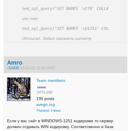
sed_sql_query("SET NAMES 'utf8' COLLATE 'utf8_
или так
sed_sql_query("SET NAMES 'cp1251' COLLATE 'cp1
Отписал. Забыл прожать цитату.
Amro
#
51830
13-12-23 12:31 GMT
Team members
195 posts
avego.org
Thanked: 4 times
Если у вас сайт в WINDOWS-1251 кодировке то сервер
должен отдавать WIN кодировку. Соответсвенно и база