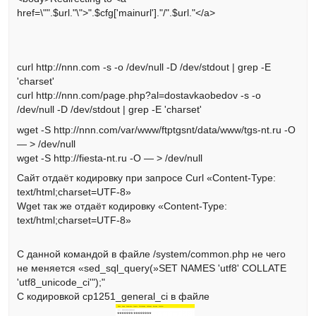
href=\"".$url."\">".$cfg['mainurl']."/".$url."</a>
curl http://nnn.com -s -o /dev/null -D /dev/stdout | grep -E
'charset'
curl http://nnn.com/page.php?al=dostavkaobedov -s -o
/dev/null -D /dev/stdout | grep -E 'charset'
wget -S http://nnn.com/var/www/ftptgsnt/data/www/tgs-nt.ru -O
— > /dev/null
wget -S http://fiesta-nt.ru -O — > /dev/null
Сайт отдаёт кодировку при запросе Curl «Content-Type:
text/html;charset=UTF-8»
Wget так же отдаёт кодировку «Content-Type:
text/html;charset=UTF-8»
С данной командой в файле /system/common.php не чего
не меняется «sed_sql_query(»SET NAMES 'utf8' COLLATE
'utf8_unicode_ci'");"
C кодировкой cp1251_general_ci в файле