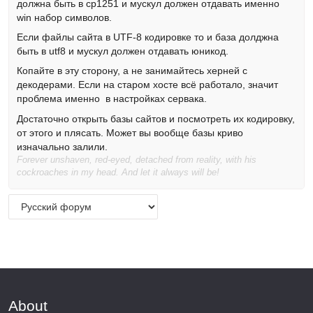
должна быть в cp1251 и мускул должен отдавать именно
win набор символов.
Если файлы сайта в UTF-8 кодировке то и база долджна
быть в utf8 и мускул должен отдавать юникод.
Копайте в эту сторону, а не занимайтесь херней с
декодерами. Если на старом хосте всё работало, значит
проблема именно в настройках сервака.
Достаточно открыть базы сайтов и посмотреть их кодировку,
от этого и плясать. Может вы вообще базы криво
изначально залили.
Forever unshaven, red-eyed, detached from reality, with his
cockroaches in my head. And let it always will be!
About