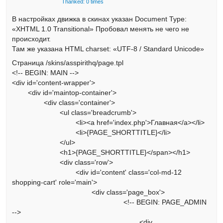
Thanked: 0 times
В настройках движка в скинах указан Document Type:
«XHTML 1.0 Transitional» Пробовал менять не чего не
происходит.
Там же указана HTML charset: «UTF-8 / Standard Unicode»
Страница /skins/asspirithq/page.tpl
<!-- BEGIN: MAIN -->
<div id='content-wrapper'>
<div id='maintop-container'>
<div class='container'>
<ul class='breadcrumb'>
<li><a href='index.php'>Главная</a></li>
<li>{PAGE_SHORTTITLE}</li>
</ul>
<h1>{PAGE_SHORTTITLE}</span></h1>
<div class='row'>
<div id='content' class='col-md-12
shopping-cart' role='main'>
<div class='page_box'>
<!-- BEGIN: PAGE_ADMIN
-->
<div