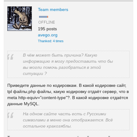
Team members
195 posts
avego.org
Thanked: 4 times
В чём может быть причина? Какую
информацию я могу предоставить что бы
вы могли помочь разобраться в этой
ситуации ?
Приведите данные по кодировкам. В какой кодировке сайт,
tpl файлы,php файлы, какую кодировку отдаёт сервер, что в
meta http-equiv="content-type"?. В какой кодировке отдаётся
данные MySQL.
На одном сайте часть есть с Русскими
символами в меню она отображается. Всё
остальное кракозяблы.