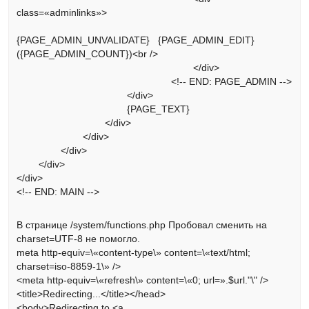
class=«adminlinks»>
{PAGE_ADMIN_UNVALIDATE} {PAGE_ADMIN_EDIT}
({PAGE_ADMIN_COUNT})<br />
</div>
<!-- END: PAGE_ADMIN -->
</div>
{PAGE_TEXT}
</div>
</div>
</div>
</div>
</div>
<!-- END: MAIN -->
В странице /system/functions.php Пробовал сменить на
charset=UTF-8 не помогло.
meta http-equiv=\«content-type\» content=\«text/html;
charset=iso-8859-1\» />
<meta http-equiv=\«refresh\» content=\«0; url=».$url."\" />
<title>Redirecting...</title></head>
<body>Redirecting to <a