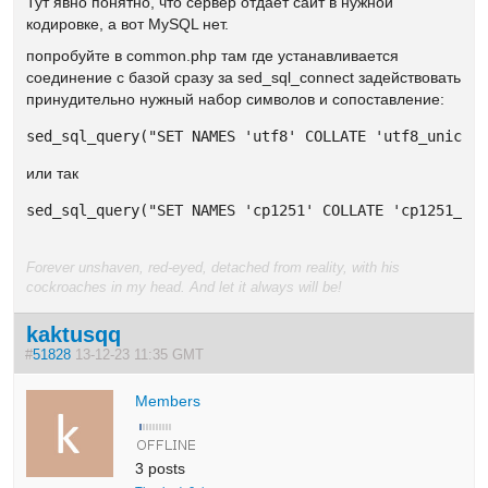
Тут явно понятно, что сервер отдаёт сайт в нужной
кодировке, а вот MySQL нет.
попробуйте в common.php там где устанавливается
соединение с базой сразу за sed_sql_connect задействовать
принудительно нужный набор символов и сопоставление:
sed_sql_query("SET NAMES 'utf8' COLLATE 'utf8_unicod
или так
sed_sql_query("SET NAMES 'cp1251' COLLATE 'cp1251_ge
Forever unshaven, red-eyed, detached from reality, with his
cockroaches in my head. And let it always will be!
kaktusqq
#
51828
13-12-23 11:35 GMT
Members
3 posts