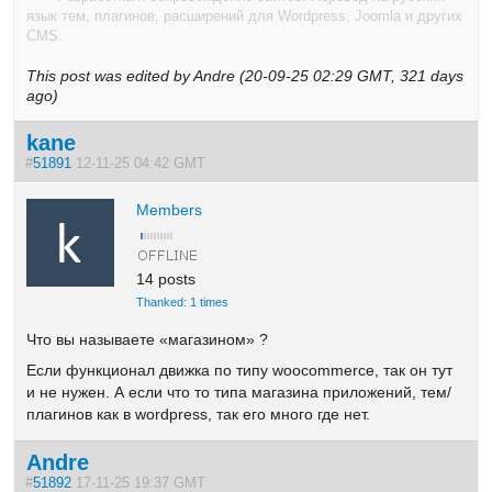
язык тем, плагинов, расширений для Wordpress, Joomla и других
CMS.
This post was edited by Andre (20-09-25 02:29 GMT, 321 days
ago)
kane
#
51891
12-11-25 04:42 GMT
Members
14 posts
Thanked: 1 times
Что вы называете «магазином» ?
Если функционал движка по типу woocommerce, так он тут
и не нужен. А если что то типа магазина приложений, тем/
плагинов как в wordpress, так его много где нет.
Andre
#
51892
17-11-25 19:37 GMT