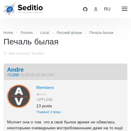
RU
Home
Forums
Local
Русский форум
Печаль былая
Печаль былая
О чём молчит Seditio
Andre
#
51888
20-09-25 02:08 GMT
Members
13 posts
Thanked: 0 times
Молчит она о том. что в своё былое время не обжилась
некоторыми очевидными востребованными даже на то ещё