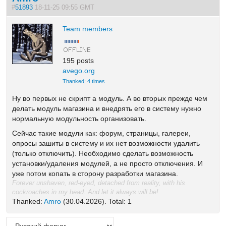
#
51893
18-11-25 09:55 GMT
Team members
195 posts
avego.org
Thanked: 4 times
Ну во первых не скрипт а модуль. А во вторых прежде чем
делать модуль магазина и внедрять его в систему нужно
нормальную модульность организовать.
Сейчас такие модули как: форум, страницы, галереи,
опросы зашиты в систему и их нет возможности удалить
(только отключить). Необходимо сделать возможность
установки/удаления модулей, а не просто отключения. И
уже потом копать в сторону разработки магазина.
Forever unshaven, red-eyed, detached from reality, with his
cockroaches in my head. And let it always will be!
Thanked:
Amro
(30.04.2026). Total: 1