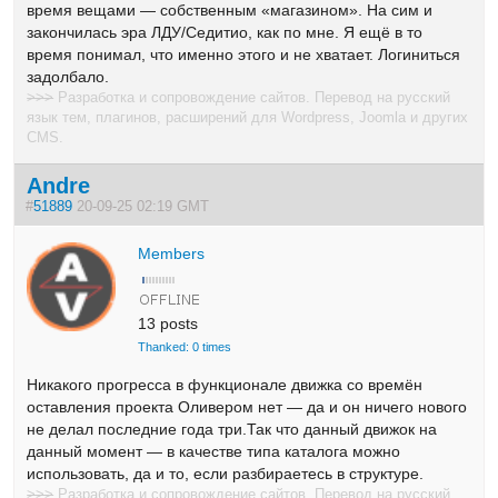
время вещами — собственным «магазином». На сим и
закончилась эра ЛДУ/Седитио, как по мне. Я ещё в то
время понимал, что именно этого и не хватает. Логиниться
задолбало.
>>>
Разработка и сопровождение сайтов. Перевод на русский
язык тем, плагинов, расширений для Wordpress, Joomla и других
CMS.
Andre
#
51889
20-09-25 02:19 GMT
Members
13 posts
Thanked: 0 times
Никакого прогресса в функционале движка со времён
оставления проекта Оливером нет — да и он ничего нового
не делал последние года три.Так что данный движок на
данный момент — в качестве типа каталога можно
использовать, да и то, если разбираетесь в структуре.
>>>
Разработка и сопровождение сайтов. Перевод на русский