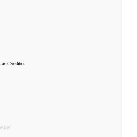
ях Seditio.
ll be!