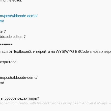
sing
the editor.
com/posts/bbcode-demo/
om/
ter
?
bbcode editors?
======
ься от Textboxer2. и перейти на WYSIWYG BBCode в новых верси
редактора.
.com/posts/bbcode-demo/
om/
ты bbcode редакторов?
hed from reality, with his cockroaches in my head. And let it always wi