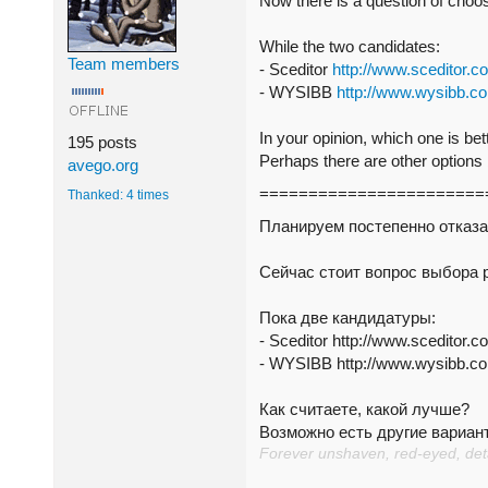
Now there is a
question of choo
While the two
candidates:
Team members
- Sceditor
http://www.sceditor.
- WYSIBB
http://www.wysibb.c
In your opinion,
which one is bet
195 posts
Perhaps
there are other options
avego.org
=======================
Thanked: 4 times
Планируем постепенно отказат
Сейчас стоит вопрос выбора 
Пока две кандидатуры:
- Sceditor http://www.sceditor
- WYSIBB http://www.wysibb.c
Как считаете, какой лучше?
Возможно есть другие вариан
Forever unshaven, red-eyed, detac