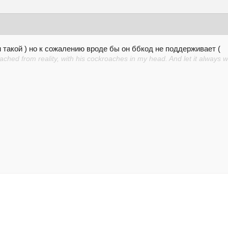
 такой ) но к сожалению вроде бы он ббкод не поддерживает (
hed from reality, with his cockroaches in my head. And let it always wi