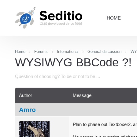
HOME
Home
Forums
International
General discussion
WY
WYSIWYG BBCode ?!
Question of choosing? To be or not to be ...
Author
Message
Amro
Plan to
phase out
Textboxer2.
an