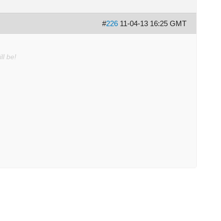
#
226
11-04-13 16:25 GMT
ll be!