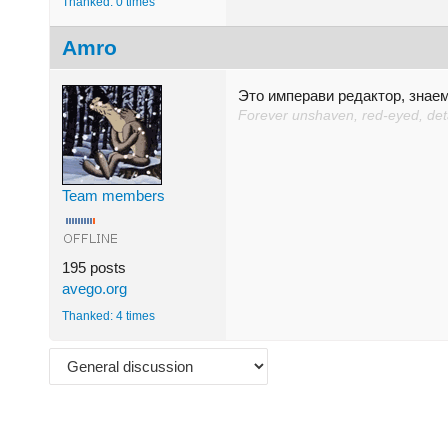
Thanked: 0 times
Amro
Это имперави редактор, знаем
Forever unshaven, red-eyed, detac
Team members
195 posts
avego.org
Thanked: 4 times