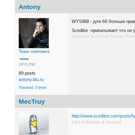
Antony
WYSIBB - для бб больше нра
Sceditor -прикалывает что он
Welcome to mother Russia: Putin
Team members
89 posts
antony.ldu.ru
Thanked: 3 times
MecTruy
http://www.sceditor.com/posts/
LDU & Seditio & Cotonti