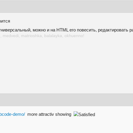
вится
 универсальный, можно и на HTML его повесить, редактировать 
, medvedi, matrioshka, balalayka, okhuenno!
bbcode-demo/
more attractiv showing