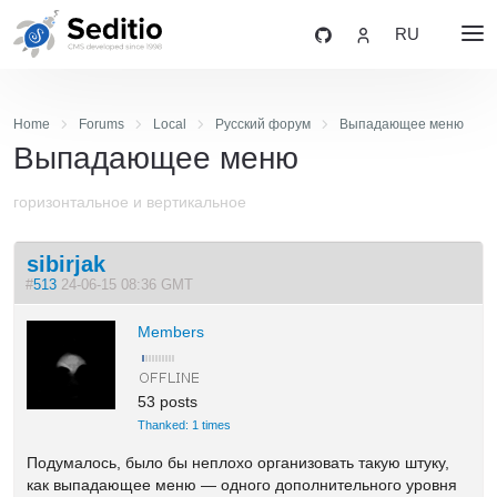
RU
Home
Forums
Local
Русский форум
Выпадающее меню
Выпадающее меню
горизонтальное и вертикальное
sibirjak
#
513
24-06-15 08:36 GMT
Members
53 posts
Thanked: 1 times
Подумалось, было бы неплохо организовать такую штуку,
как выпадающее меню — одного дополнительного уровня