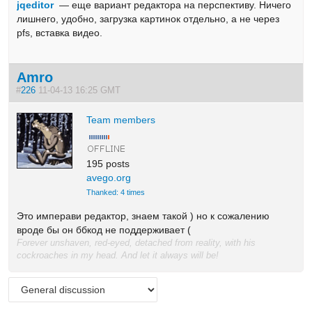
jqeditor
— еще вариант редактора на перспективу. Ничего
лишнего, удобно, загрузка картинок отдельно, а не через
pfs, вставка видео.
Amro
#
226
11-04-13 16:25 GMT
Team members
195 posts
avego.org
Thanked: 4 times
Это имперави редактор, знаем такой ) но к сожалению
вроде бы он ббкод не поддерживает (
Forever unshaven, red-eyed, detached from reality, with his
cockroaches in my head. And let it always will be!