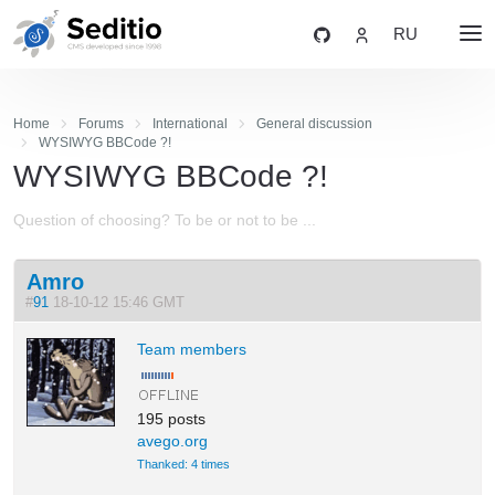
RU
Home
Forums
International
General discussion
WYSIWYG BBCode ?!
WYSIWYG BBCode ?!
Question of choosing? To be or not to be ...
Amro
#
91
18-10-12 15:46 GMT
Team members
195 posts
avego.org
Thanked: 4 times