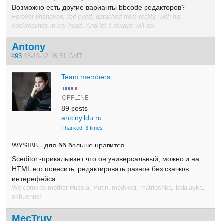
Возможно есть другие варианты bbcode редакторов?
Forever unshaven, red-eyed, detached from reality, with his
cockroaches in my head. And let it always will be!
Antony
#
93
18-10-12 16:51 GMT
Team members
89 posts
antony.ldu.ru
Thanked: 3 times
WYSIBB - для бб больше нравится
Sceditor -прикалывает что он универсальный, можно и на
HTML его повесить, редактировать разное без скачков
интерефейса
Welcome to mother Russia: Putin, medvedi, matrioshka, balalayka,
okhuenno!
MecTruy