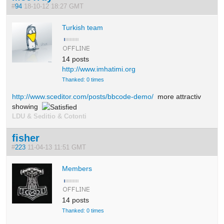
#
94
18-10-12 18:27 GMT
Turkish team
14 posts
http://www.imhatimi.org
Thanked: 0 times
http://www.sceditor.com/posts/bbcode-demo/
more attractiv
showing
LDU & Seditio & Cotonti
fisher
#
223
11-04-13 11:51 GMT
Members
14 posts
Thanked: 0 times