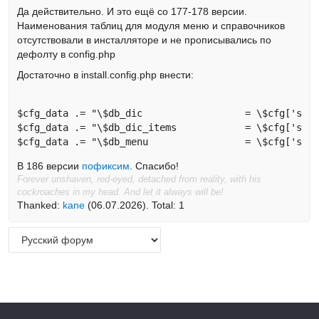
Да действительно. И это ещё со 177-178 версии.
Наименования таблиц для модуля меню и справочников
отсутствовали в инсталляторе и не прописывались по
дефолту в config.php
Достаточно в install.config.php внести:
$cfg_data .= "\$db_dic 			= \$cfg['sqldbprefix'].'dic';\n";

$cfg_data .= "\$db_dic_items 		= \$cfg['sqldbprefix'].'dic_items';\n";

$cfg_data .= "\$db_men
В 186 версии
пофиксим
. Спасибо!
Forever unshaven, red-eyed, detached from reality, with his
cockroaches in my head. And let it always will be!
Thanked:
kane
(06.07.2026). Total: 1