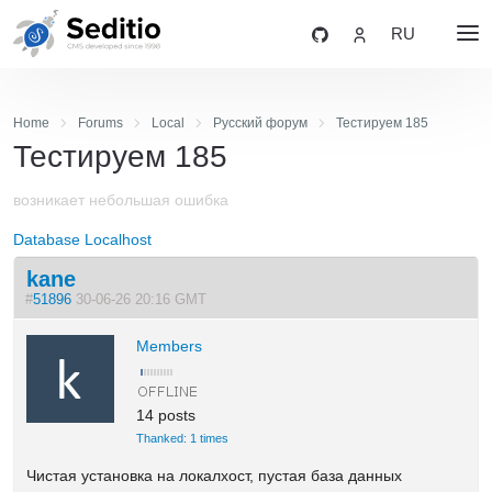
RU
Home
Forums
Local
Русский форум
Тестируем 185
Тестируем 185
возникает небольшая ошибка
Database
Localhost
kane
#
51896
30-06-26 20:16 GMT
Members
14 posts
Thanked: 1 times
Чистая установка на локалхост, пустая база данных