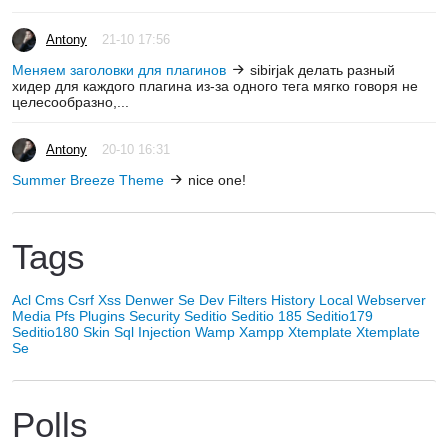
Antony
21-10 17:56
Меняем заголовки для плагинов
sibirjak делать разный
хидер для каждого плагина из-за одного тега мягко говоря не
целесообразно,...
Antony
20-10 16:31
Summer Breeze Theme
nice one!
Tags
Acl
Cms
Csrf Xss
Denwer Se
Dev
Filters
History
Local Webserver
Media
Pfs
Plugins
Security
Seditio
Seditio 185
Seditio179
Seditio180
Skin
Sql Injection
Wamp
Xampp
Xtemplate
Xtemplate
Se
Polls