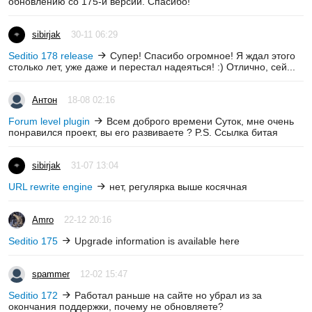
обновлению со 175-й версии. Спасибо!
sibirjak
30-11 06:29
Seditio 178 release
Супер! Спасибо огромное! Я ждал этого
столько лет, уже даже и перестал надеяться! :) Отлично, сей...
Антон
18-08 02:16
Forum level plugin
Всем доброго времени Суток, мне очень
понравился проект, вы его развиваете ? P.S. Ссылка битая
sibirjak
31-07 13:04
URL rewrite engine
нет, регулярка выше косячная
Amro
22-12 20:16
Seditio 175
Upgrade information is available here
spammer
12-02 15:47
Seditio 172
Работал раньше на сайте но убрал из за
окончания поддержки, почему не обновляете?