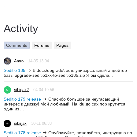
Activity
Comments
Forums
Pages
Amro
14-05 13:04
Seditio 185
В docs\upgrade\ есть универсальный апдейтер
базы upgrade-seditio1xx-to-seditio185.zip Я бы сдела...
sibirjak2
04-04 19:56
Seditio 179 release
Спасибо большое за неугасающий
интерес к движку! Мой любимый! На ldu до сих пор крутится
один из ...
sibirjak
30-11 06:33
Seditio 178 release
Опубликуйте, пожалуйста, инструкцию по